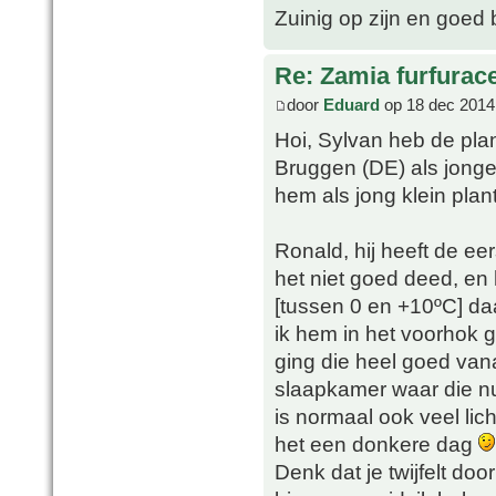
Zuinig op zijn en goed 
Re: Zamia furfurac
door
Eduard
op 18 dec 2014
Hoi, Sylvan heb de pla
Bruggen (DE) als jonge
hem als jong klein plan
Ronald, hij heeft de ee
het niet goed deed, en
[tussen 0 en +10ºC] daa
ik hem in het voorhok g
ging die heel goed vana
slaapkamer waar die nu
is normaal ook veel lic
het een donkere dag
Denk dat je twijfelt doo