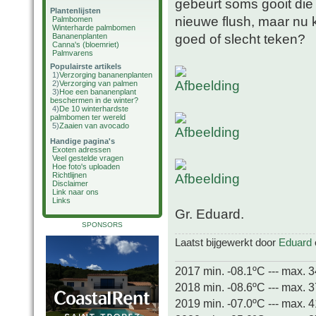
gebeurt soms gooit die
Plantenlijsten
nieuwe flush, maar nu 
Palmbomen
Winterharde palmbomen
goed of slecht teken?
Bananenplanten
Canna's (bloemriet)
Palmvarens
Populairste artikels
1)
Verzorging bananenplanten
2)
Verzorging van palmen
3)
Hoe een bananenplant
beschermen in de winter?
4)
De 10 winterhardste
palmbomen ter wereld
5)
Zaaien van avocado
Handige pagina's
Exoten adressen
Veel gestelde vragen
Hoe foto's uploaden
Richtlijnen
Disclaimer
Link naar ons
Links
Gr. Eduard.
SPONSORS
Laatst bijgewerkt door
Eduard
2017 min. -08.1ºC --- max. 
2018 min. -08.6ºC --- max. 
2019 min. -07.0ºC --- max. 