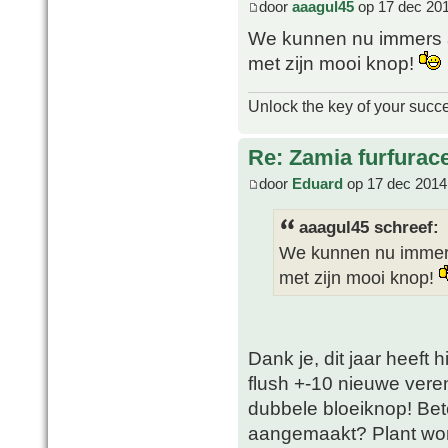
door
aaagul45
op 17 dec 201
We kunnen nu immers a
met zijn mooi knop!
Unlock the key of your succ
Re: Zamia furfurac
door
Eduard
op 17 dec 2014
aaagul45 schreef:
We kunnen nu immers
met zijn mooi knop!
Dank je, dit jaar heeft 
flush +-10 nieuwe vere
dubbele bloeiknop! Bet
aangemaakt? Plant wor