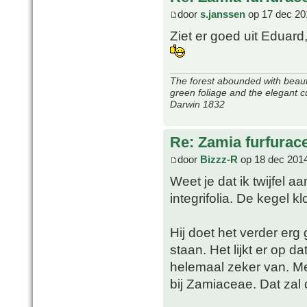
door
s.janssen
op 17 dec 20
Ziet er goed uit Eduard,
The forest abounded with beauti
green foliage and the elegant c
Darwin 1832
Re: Zamia furfurac
door
Bizzz-R
op 18 dec 2014
Weet je dat ik twijfel 
integrifolia. De kegel k
Hij doet het verder erg 
staan. Het lijkt er op 
helemaal zeker van. Me
bij Zamiaceae. Dat zal d