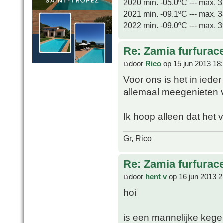
2020 min. -05.0ºC --- max. 
2021 min. -09.1ºC --- max. 
2022 min. -09.0ºC --- max. 
Re: Zamia furfurac
door
Rico
op 15 jun 2013 18
Voor ons is het in ied
allemaal meegenieten v
Ik hoop alleen dat het v
Gr, Rico
Re: Zamia furfurac
door
hent v
op 16 jun 2013 2
hoi
is een mannelijke kegel