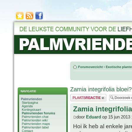
Forumoverzicht
‹
Exotische plant
Zamia integrifolia bloei?
NAVIGATIE
Plaats een reactie
Palmvrienden
Startpagina
Agenda
Zamia integrifoli
Kortingskaart
Palmvrienden forums
door
Eduard
op 15 jun 2013 
Palmvrienden chat
Palmvrienden wiki
Palmvrienden maps
Hoi ik heb al enkele ja
Palmvrienden label
Contact