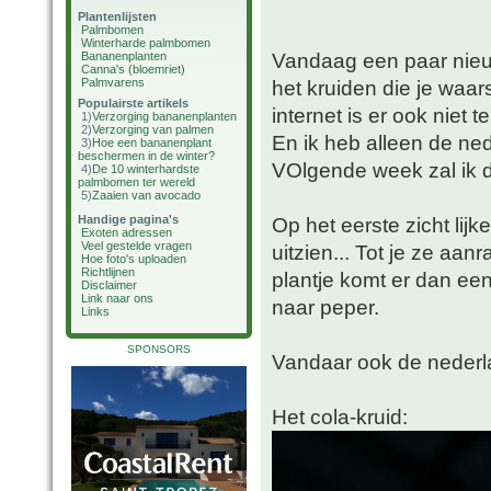
Plantenlijsten
Palmbomen
Winterharde palmbomen
Vandaag een paar nieu
Bananenplanten
Canna's (bloemriet)
Palmvarens
het kruiden die je waars
Populairste artikels
internet is er ook niet 
1)
Verzorging bananenplanten
2)
Verzorging van palmen
En ik heb alleen de n
3)
Hoe een bananenplant
beschermen in de winter?
VOlgende week zal ik d
4)
De 10 winterhardste
palmbomen ter wereld
5)
Zaaien van avocado
Handige pagina's
Op het eerste zicht lijk
Exoten adressen
Veel gestelde vragen
uitzien... Tot je ze aan
Hoe foto's uploaden
Richtlijnen
plantje komt er dan een 
Disclaimer
Link naar ons
naar peper.
Links
SPONSORS
Vandaar ook de nederl
Het cola-kruid: