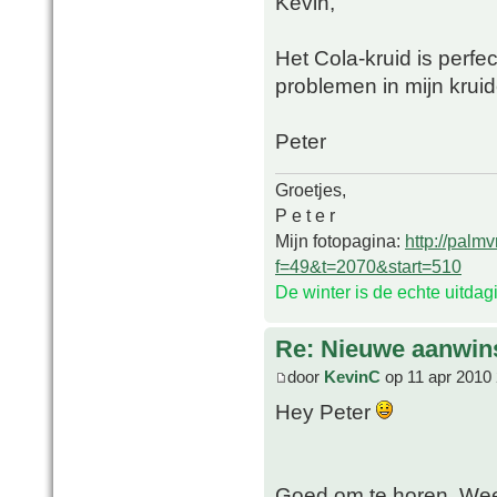
Kevin,
Het Cola-kruid is perfe
problemen in mijn kruid
Peter
Groetjes,
P e t e r
Mijn fotopagina:
http://palm
f=49&t=2070&start=510
De winter is de echte uitda
Re: Nieuwe aanwin
door
KevinC
op 11 apr 2010 
Hey Peter
Goed om te horen. Weet