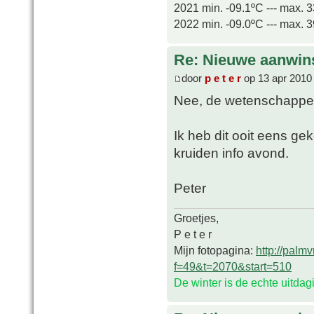
2021 min. -09.1ºC --- max. 
2022 min. -09.0ºC --- max. 
Re: Nieuwe aanwin
door
p e t e r
op 13 apr 2010
Nee, de wetenschappeli
Ik heb dit ooit eens ge
kruiden info avond.
Peter
Groetjes,
P e t e r
Mijn fotopagina:
http://palm
f=49&t=2070&start=510
De winter is de echte uitda