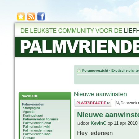
Forumoverzicht
‹
Exotische plant
Nieuwe aanwinsten
NAVIGATIE
Plaats een reactie
Palmvrienden
Startpagina
Agenda
Nieuwe aanwinst
Kortingskaart
Palmvrienden forums
door
KevinC
op 11 apr 2010 
Palmvrienden chat
Palmvrienden wiki
Palmvrienden maps
Hey iedereen
Palmvrienden label
Contact