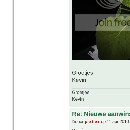
Groetjes
Kevin
Groetjes,
Kevin
Re: Nieuwe aanwin
door
p e t e r
op 11 apr 2010