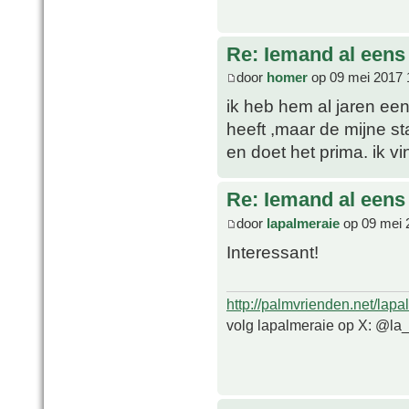
Re: Iemand al een
door
homer
op 09 mei 2017 
ik heb hem al jaren een
heeft ,maar de mijne s
en doet het prima. ik v
Re: Iemand al een
door
lapalmeraie
op 09 mei 
Interessant!
http://palmvrienden.net/lapa
volg lapalmeraie op X: @la