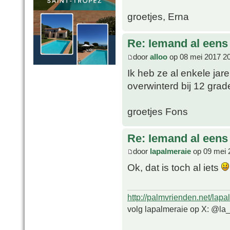
groetjes, Erna
Re: Iemand al een
door
alloo
op 08 mei 2017 2
Ik heb ze al enkele jare
overwinterd bij 12 grad
groetjes Fons
Re: Iemand al een
door
lapalmeraie
op 09 mei 
Ok, dat is toch al iets
http://palmvrienden.net/lapa
volg lapalmeraie op X: @la