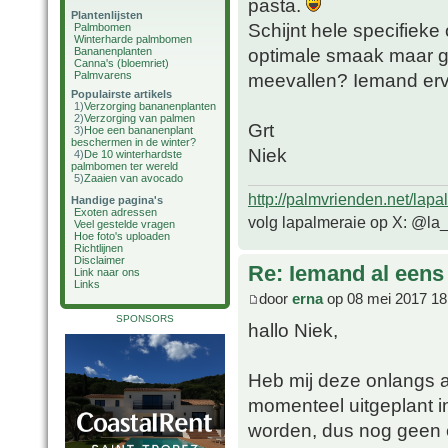
pasta.
Plantenlijsten
Schijnt hele specifiek
Palmbomen
Winterharde palmbomen
optimale smaak maar ge
Bananenplanten
Canna's (bloemriet)
Palmvarens
meevallen? Iemand er
Populairste artikels
1)
Verzorging bananenplanten
2)
Verzorging van palmen
Grt
3)
Hoe een bananenplant
beschermen in de winter?
Niek
4)
De 10 winterhardste
palmbomen ter wereld
5)
Zaaien van avocado
http://palmvrienden.net/lapa
Handige pagina's
Exoten adressen
volg lapalmeraie op X: @la
Veel gestelde vragen
Hoe foto's uploaden
Richtlijnen
Disclaimer
Re: Iemand al een
Link naar ons
Links
door
erna
op 08 mei 2017 18
SPONSORS
hallo Niek,
Heb mij deze onlangs 
momenteel uitgeplant i
worden, dus nog geen e