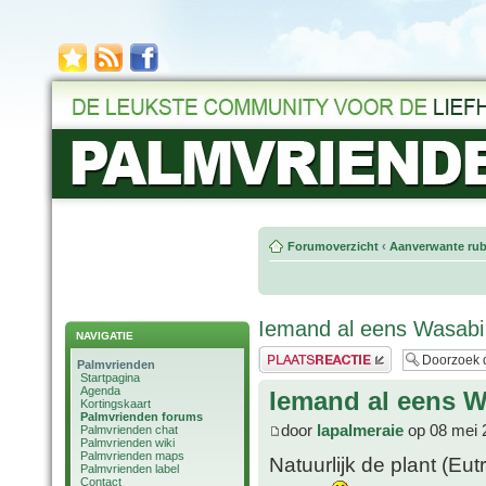
Forumoverzicht
‹
Aanverwante rub
Iemand al eens Wasabi
NAVIGATIE
Plaats een reactie
Palmvrienden
Startpagina
Agenda
Iemand al eens 
Kortingskaart
Palmvrienden forums
door
lapalmeraie
op 08 mei 
Palmvrienden chat
Palmvrienden wiki
Palmvrienden maps
Natuurlijk de plant (Eu
Palmvrienden label
Contact