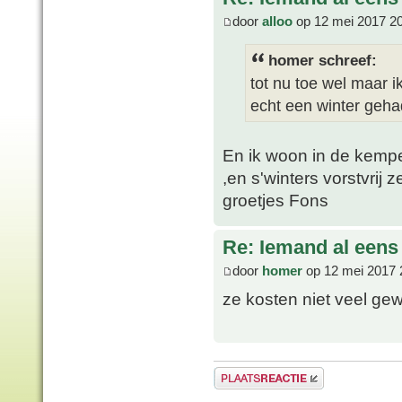
door
alloo
op 12 mei 2017 2
homer schreef:
tot nu toe wel maar i
echt een winter geha
En ik woon in de kempe
,en s'winters vorstvrij 
groetjes Fons
Re: Iemand al een
door
homer
op 12 mei 2017 
ze kosten niet veel ge
Plaats een reactie