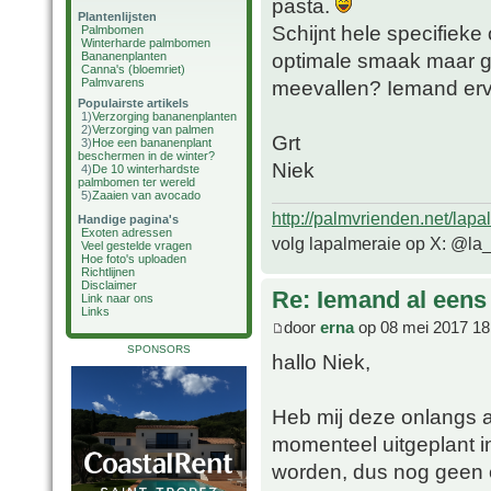
pasta.
Plantenlijsten
Schijnt hele specifiek
Palmbomen
Winterharde palmbomen
optimale smaak maar ge
Bananenplanten
Canna's (bloemriet)
Palmvarens
meevallen? Iemand er
Populairste artikels
1)
Verzorging bananenplanten
2)
Verzorging van palmen
Grt
3)
Hoe een bananenplant
beschermen in de winter?
Niek
4)
De 10 winterhardste
palmbomen ter wereld
5)
Zaaien van avocado
http://palmvrienden.net/lapa
Handige pagina's
Exoten adressen
volg lapalmeraie op X: @la
Veel gestelde vragen
Hoe foto's uploaden
Richtlijnen
Disclaimer
Re: Iemand al een
Link naar ons
Links
door
erna
op 08 mei 2017 18
SPONSORS
hallo Niek,
Heb mij deze onlangs 
momenteel uitgeplant i
worden, dus nog geen e