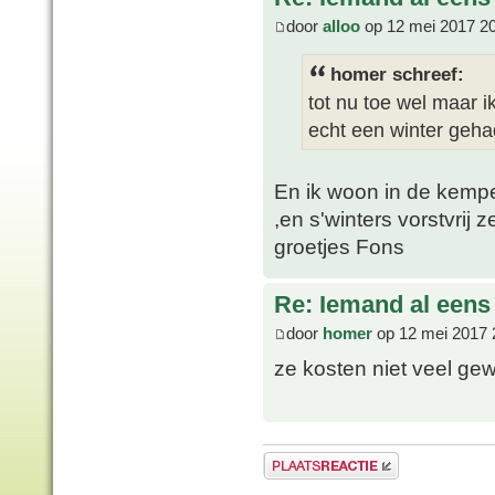
door
alloo
op 12 mei 2017 2
homer schreef:
tot nu toe wel maar i
echt een winter geha
En ik woon in de kempe
,en s'winters vorstvrij 
groetjes Fons
Re: Iemand al een
door
homer
op 12 mei 2017 
ze kosten niet veel ge
Plaats een reactie