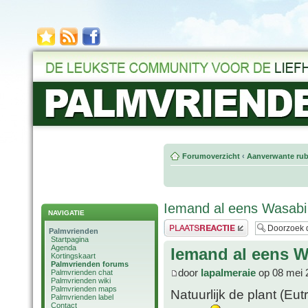
Forumoverzicht
‹
Aanverwante rub
Iemand al eens Wasabi
NAVIGATIE
Plaats een reactie
Palmvrienden
Startpagina
Agenda
Iemand al eens 
Kortingskaart
Palmvrienden forums
door
lapalmeraie
op 08 mei 
Palmvrienden chat
Palmvrienden wiki
Palmvrienden maps
Natuurlijk de plant (Eu
Palmvrienden label
Contact