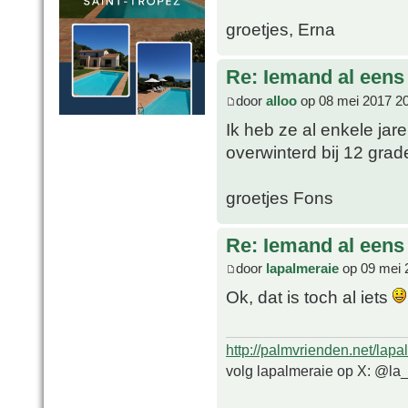
groetjes, Erna
Re: Iemand al een
door
alloo
op 08 mei 2017 2
Ik heb ze al enkele jare
overwinterd bij 12 grad
groetjes Fons
Re: Iemand al een
door
lapalmeraie
op 09 mei 
Ok, dat is toch al iets
http://palmvrienden.net/lapa
volg lapalmeraie op X: @la