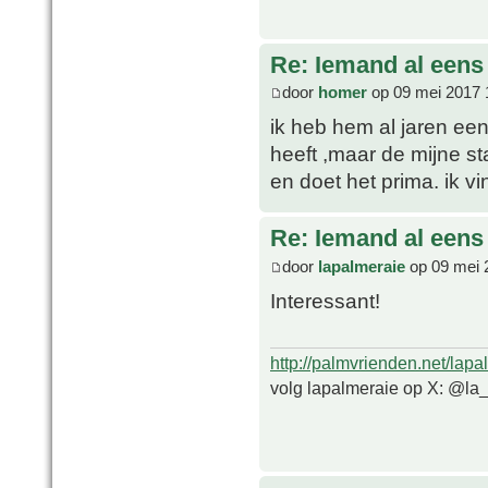
Re: Iemand al een
door
homer
op 09 mei 2017 
ik heb hem al jaren een
heeft ,maar de mijne s
en doet het prima. ik v
Re: Iemand al een
door
lapalmeraie
op 09 mei 
Interessant!
http://palmvrienden.net/lapa
volg lapalmeraie op X: @la