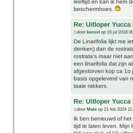
leeftijd en kan ik hem 
beschermhoes.
Re: Uitloper Yucca 
door
keesvl
op 16 jul 2018 0
De Linarifolia lijkt me 
denken) dan de rostrata
rostrata's maar niet aan
een linarifolia dat zijn
afgestorven kop ca 1o 
basis opgeleverd van m
taaie rakkers.
Re: Uitloper Yucca 
door
Mate
op 21 feb 2024 11
Ik ben benieuwd of het 
tijd te laten leven. Mijn