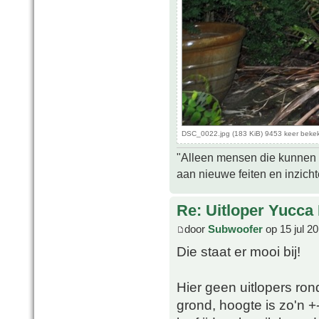
DSC_0022.jpg (183 KiB) 9453 keer beke
"Alleen mensen die kunnen tw
aan nieuwe feiten en inzich
Re: Uitloper Yucca 
door
Subwoofer
op 15 jul 2
Die staat er mooi bij!
Hier geen uitlopers rond 
grond, hoogte is zo'n 