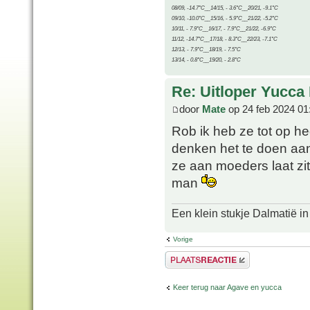
08/09, -14.7°C__14/15, - 3.6°C__20/21, -9.1°C
09/10, -10.0°C__15/16, - 5.9°C__21/22, -5.2°C
10/11, - 7.9°C__16/17, - 7.9°C__21/22, -6.9°C
11/12, -14.7°C__17/18, - 8.3°C__22/23, -7.1°C
12/13, - 7.9°C__18/19, - 7.5°C
13/14, - 0.8°C__19/20, - 2.8°C
Re: Uitloper Yucca 
door
Mate
op 24 feb 2024 01
Rob ik heb ze tot op he
denken het te doen aan
ze aan moeders laat zit
man
Een klein stukje Dalmatië in
Vorige
Plaats een reactie
Keer terug naar Agave en yucca