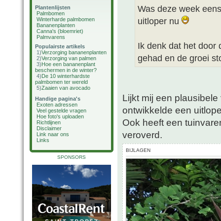
Was deze week eens 
Plantenlijsten
Palmbomen
uitloper nu
Winterharde palmbomen
Bananenplanten
Canna's (bloemriet)
Palmvarens
Ik denk dat het door
Populairste artikels
1)
Verzorging bananenplanten
gehad en de groei sto
2)
Verzorging van palmen
3)
Hoe een bananenplant
beschermen in de winter?
4)
De 10 winterhardste
palmbomen ter wereld
5)
Zaaien van avocado
Lijkt mij een plausibel
Handige pagina's
Exoten adressen
ontwikkelde een uitlop
Veel gestelde vragen
Hoe foto's uploaden
Ook heeft een tuinvaren
Richtlijnen
Disclaimer
veroverd.
Link naar ons
Links
BIJLAGEN
SPONSORS