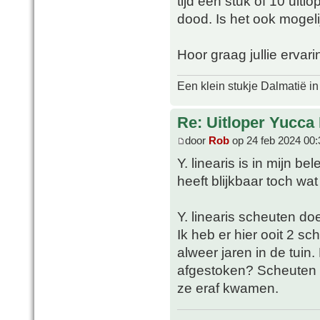
tijd een stuk of 10 uit
dood. Is het ook mogeli
Hoor graag jullie ervar
Een klein stukje Dalmatië in
Re: Uitloper Yucca 
door
Rob
op 24 feb 2024 00:
Y. linearis is in mijn be
heeft blijkbaar toch wat 
Y. linearis scheuten do
Ik heb er hier ooit 2 s
alweer jaren in de tuin.
afgestoken? Scheuten h
ze eraf kwamen.