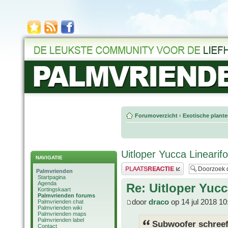
Forumoverzicht
‹
Exotische plant
Uitloper Yucca Linearifo
NAVIGATIE
Plaats een reactie
Palmvrienden
Startpagina
Agenda
Re: Uitloper Yucc
Kortingskaart
Palmvrienden forums
door
draco
op 14 jul 2018 10
Palmvrienden chat
Palmvrienden wiki
Palmvrienden maps
Palmvrienden label
Subwoofer schreef
Contact