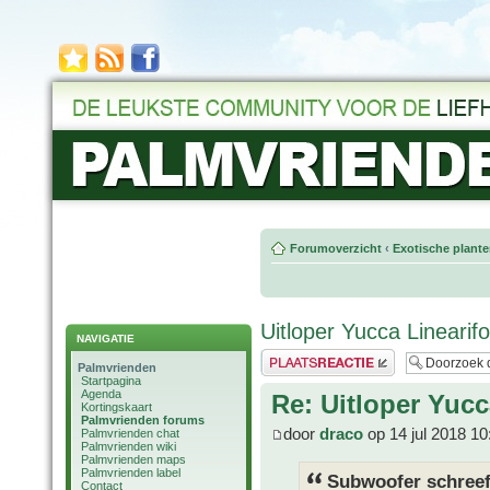
Forumoverzicht
‹
Exotische plant
Uitloper Yucca Linearifo
NAVIGATIE
Plaats een reactie
Palmvrienden
Startpagina
Agenda
Re: Uitloper Yucc
Kortingskaart
Palmvrienden forums
door
draco
op 14 jul 2018 10
Palmvrienden chat
Palmvrienden wiki
Palmvrienden maps
Palmvrienden label
Subwoofer schreef
Contact