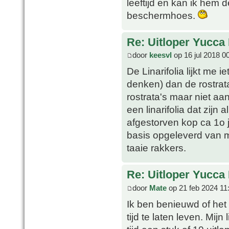
leeftijd en kan ik hem 
beschermhoes.
Re: Uitloper Yucca 
door
keesvl
op 16 jul 2018 0
De Linarifolia lijkt me 
denken) dan de rostrata
rostrata's maar niet aan
een linarifolia dat zijn
afgestorven kop ca 1o 
basis opgeleverd van m
taaie rakkers.
Re: Uitloper Yucca 
door
Mate
op 21 feb 2024 11
Ik ben benieuwd of het 
tijd te laten leven. Mijn