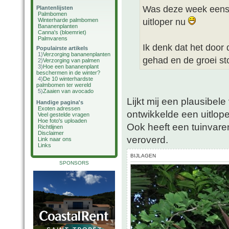
Was deze week eens 
Plantenlijsten
Palmbomen
uitloper nu
Winterharde palmbomen
Bananenplanten
Canna's (bloemriet)
Palmvarens
Ik denk dat het door
Populairste artikels
1)
Verzorging bananenplanten
gehad en de groei sto
2)
Verzorging van palmen
3)
Hoe een bananenplant
beschermen in de winter?
4)
De 10 winterhardste
palmbomen ter wereld
5)
Zaaien van avocado
Lijkt mij een plausibel
Handige pagina's
Exoten adressen
ontwikkelde een uitlop
Veel gestelde vragen
Hoe foto's uploaden
Ook heeft een tuinvaren
Richtlijnen
Disclaimer
veroverd.
Link naar ons
Links
BIJLAGEN
SPONSORS