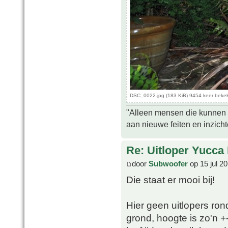
DSC_0022.jpg (183 KiB) 9454 keer beke
"Alleen mensen die kunnen tw
aan nieuwe feiten en inzich
Re: Uitloper Yucca 
door
Subwoofer
op 15 jul 2
Die staat er mooi bij!
Hier geen uitlopers rond 
grond, hoogte is zo'n 