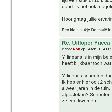
tijd een stuk of 10 uit
dood. Is het ook mogeli
Hoor graag jullie ervar
Een klein stukje Dalmatië in
Re: Uitloper Yucca 
door
Rob
op 24 feb 2024 00:
Y. linearis is in mijn be
heeft blijkbaar toch wat 
Y. linearis scheuten do
Ik heb er hier ooit 2 s
alweer jaren in de tuin.
afgestoken? Scheuten h
ze eraf kwamen.