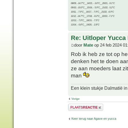
08/09, -14.7°C__14/15, - 3.6°C__20/21, -9.1°C
09/10, -10.0°C__15/16, - 5.9°C__21/22, -5.2°C
10/11, - 7.9°C__16/17, - 7.9°C__21/22, -6.9°C
11/12, -14.7°C__17/18, - 8.3°C__22/23, -7.1°C
12/13, - 7.9°C__18/19, - 7.5°C
13/14, - 0.8°C__19/20, - 2.8°C
Re: Uitloper Yucca 
door
Mate
op 24 feb 2024 01
Rob ik heb ze tot op he
denken het te doen aan
ze aan moeders laat zit
man
Een klein stukje Dalmatië in
Vorige
Plaats een reactie
Keer terug naar Agave en yucca