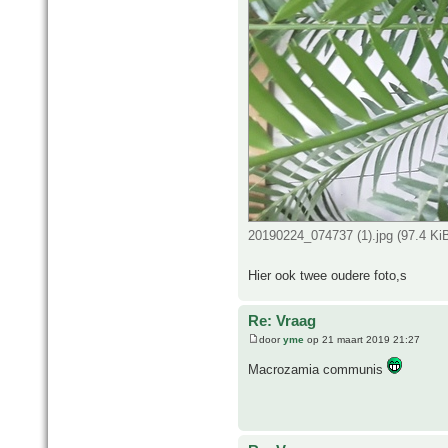
20190224_074737 (1).jpg (97.4 Ki
Hier ook twee oudere foto,s
Re: Vraag
door
yme
op 21 maart 2019 21:27
Macrozamia communis