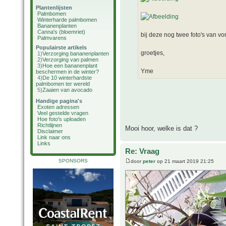
Plantenlijsten
Palmbomen
Winterharde palmbomen
Bananenplanten
Canna's (bloemriet)
bij deze nog twee foto's van vor
Palmvarens
Populairste artikels
groetjes,
1)
Verzorging bananenplanten
2)
Verzorging van palmen
3)
Hoe een bananenplant
Yme
beschermen in de winter?
4)
De 10 winterhardste
palmbomen ter wereld
5)
Zaaien van avocado
Handige pagina's
Exoten adressen
Veel gestelde vragen
Hoe foto's uploaden
Richtlijnen
Mooi hoor, welke is dat ?
Disclaimer
Link naar ons
Links
Re: Vraag
SPONSORS
door
peter
op 21 maart 2019 21:25