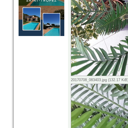
20170708_083403.jpg (132.17 KiB