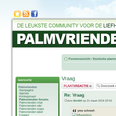
Forumoverzicht
‹
Exotische plant
Vraag
NAVIGATIE
Plaats een reactie
Palmvrienden
Startpagina
Agenda
Re: Vraag
Kortingskaart
Palmvrienden forums
door
tbird44
op 21 maart 2019 20:52
Palmvrienden chat
Palmvrienden wiki
Palmvrienden maps
yme schreef:
Palmvrienden label
Contact