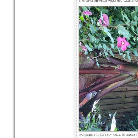
1C104B5E-0D2B-4E20-AE89-0944DA25297
DA9BEBE1-17E3-45DF-951C-08DD5EF9BEC