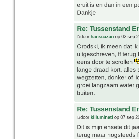
eruit is en dan in een p
Dankje
Re: Tussenstand En
door
hanscazan
op 02 sep 2
Orodski, ik meen dat i
uitgeschreven, ff terug
eens door te scrollen
lange draad kort, alles
wegzetten, donker of l
groei langzaam water g
buiten.
Re: Tussenstand En
door
killuminati
op 07 sep 2
Dit is mijn ensete dit ja
terug maar nogsteeds f