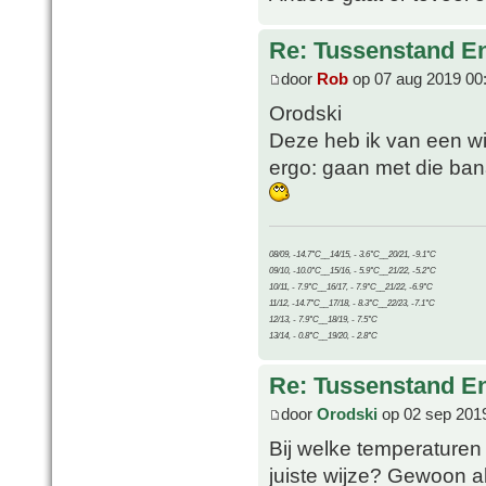
Re: Tussenstand En
door
Rob
op 07 aug 2019 00
Orodski
Deze heb ik van een w
ergo: gaan met die bana
08/09, -14.7°C__14/15, - 3.6°C__20/21, -9.1°C
09/10, -10.0°C__15/16, - 5.9°C__21/22, -5.2°C
10/11, - 7.9°C__16/17, - 7.9°C__21/22, -6.9°C
11/12, -14.7°C__17/18, - 8.3°C__22/23, -7.1°C
12/13, - 7.9°C__18/19, - 7.5°C
13/14, - 0.8°C__19/20, - 2.8°C
Re: Tussenstand En
door
Orodski
op 02 sep 201
Bij welke temperaturen
juiste wijze? Gewoon al