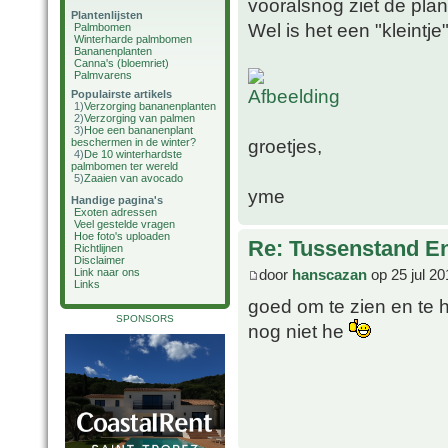
vooralsnog ziet de plan
Plantenlijsten
Wel is het een "kleintje
Palmbomen
Winterharde palmbomen
Bananenplanten
Canna's (bloemriet)
Palmvarens
Populairste artikels
1)
Verzorging bananenplanten
2)
Verzorging van palmen
3)
Hoe een bananenplant
groetjes,
beschermen in de winter?
4)
De 10 winterhardste
palmbomen ter wereld
5)
Zaaien van avocado
yme
Handige pagina's
Exoten adressen
Veel gestelde vragen
Hoe foto's uploaden
Re: Tussenstand En
Richtlijnen
Disclaimer
door
hanscazan
op 25 jul 20
Link naar ons
Links
goed om te zien en te 
SPONSORS
nog niet he