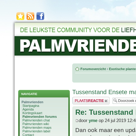
Forumoverzicht
‹
Exotische plant
Tussenstand Ensete mau
NAVIGATIE
Plaats een reactie
Palmvrienden
Startpagina
Agenda
Re: Tussenstand 
Kortingskaart
Palmvrienden forums
door
yme
op 24 jul 2019 12:
Palmvrienden chat
Palmvrienden wiki
Palmvrienden maps
Dan ook maar een updat
Palmvrienden label
Contact