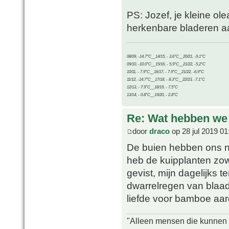
PS: Jozef, je kleine ole
herkenbare bladeren a
08/09, -14.7°C__14/15, - 3.6°C__20/21, -9.1°C
09/10, -10.0°C__15/16, - 5.9°C__21/22, -5.2°C
10/11, - 7.9°C__16/17, - 7.9°C__21/22, -6.9°C
11/12, -14.7°C__17/18, - 8.3°C__22/23, -7.1°C
12/13, - 7.9°C__18/19, - 7.5°C
13/14, - 0.8°C__19/20, - 2.8°C
Re: Wat hebben we
door
draco
op 28 jul 2019 01
De buien hebben ons ni
heb de kuipplanten zow
gevist, mijn dagelijks 
dwarrelregen van blaadj
liefde voor bamboe aar
"Alleen mensen die kunnen tw