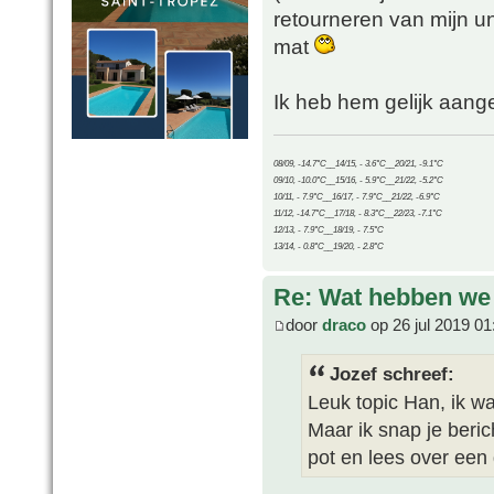
retourneren van mijn u
mat
Ik heb hem gelijk aang
08/09, -14.7°C__14/15, - 3.6°C__20/21, -9.1°C
09/10, -10.0°C__15/16, - 5.9°C__21/22, -5.2°C
10/11, - 7.9°C__16/17, - 7.9°C__21/22, -6.9°C
11/12, -14.7°C__17/18, - 8.3°C__22/23, -7.1°C
12/13, - 7.9°C__18/19, - 7.5°C
13/14, - 0.8°C__19/20, - 2.8°C
Re: Wat hebben we
door
draco
op 26 jul 2019 01
Jozef schreef:
Leuk topic Han, ik w
Maar ik snap je beric
pot en lees over ee