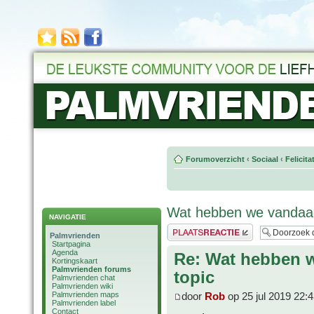
Forumoverzicht
‹
Sociaal
‹
Felicit
Wat hebben we vandaag
NAVIGATIE
Plaats een reactie
Palmvrienden
Startpagina
Agenda
Re: Wat hebben 
Kortingskaart
Palmvrienden forums
topic
Palmvrienden chat
Palmvrienden wiki
Palmvrienden maps
door
Rob
op 25 jul 2019 22:
Palmvrienden label
Contact