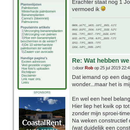
Erachter staat nog 1 Jo
Plantenlijsten
vermoed ik
Palmbomen
Winterharde palmbomen
Bananenplanten
Canna's (bloemriet)
Palmvarens
08/09, -14.7°C__14/15, - 3.6°C__20/21, -9.1°C
Populairste artikels
09/10, -10.0°C__15/16, - 5.9°C__21/22, -5.2°C
1)
Verzorging bananenplanten
2)
Verzorging van palmen
10/11, - 7.9°C__16/17, - 7.9°C__21/22, -6.9°C
3)
Hoe een bananenplant
11/12, -14.7°C__17/18, - 8.3°C__22/23, -7.1°C
beschermen in de winter?
12/13, - 7.9°C__18/19, - 7.5°C
4)
De 10 winterhardste
13/14, - 0.8°C__19/20, - 2.8°C
palmbomen ter wereld
5)
Zaaien van avocado
Handige pagina's
Re: Wat hebben we
Exoten adressen
Veel gestelde vragen
door
Rob
op 25 jul 2019 22:
Hoe foto's uploaden
Richtlijnen
Disclaimer
Dat iemand op een dag 
Link naar ons
Links
wonder...maar het is mi
SPONSORS
En wel een heel belangr
Hier liep het kwik op t
zonder mijn sproei-time
Na weken constructief 
(wat duidelijk een cons