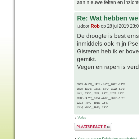
aan nieuwe feiten en inzich
Re: Wat hebben we
door
Rob
op 28 jul 2019 23:
De droogte is best erns
inmiddels ook mijn Pse
Gisteren heb ik er bov
gemikt.
Vegen en rapen is verde
08/09, -14.7°C__14/15, - 3.6°C__20/21, -9.1°C
09/10, -10.0°C__15/16, - 5.9°C__21/22, -5.2°C
10/11, - 7.9°C__16/17, - 7.9°C__21/22, -6.9°C
11/12, -14.7°C__17/18, - 8.3°C__22/23, -7.1°C
12/13, - 7.9°C__18/19, - 7.5°C
13/14, - 0.8°C__19/20, - 2.8°C
Vorige
Plaats een reactie
Keer terug naar Felicitaties en gebabbel