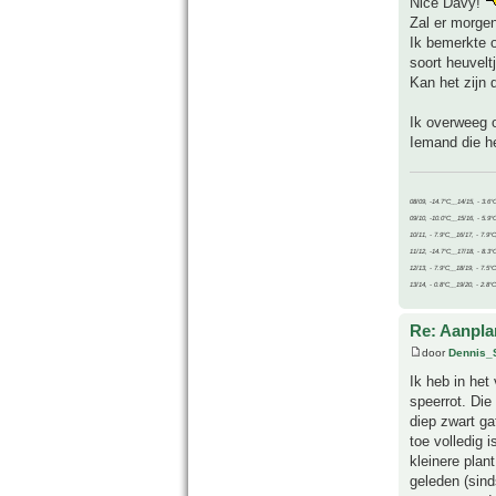
Nice Davy!
Zal er morgen
Ik bemerkte o
soort heuvelt
Kan het zijn 
Ik overweeg 
Iemand die he
08/09, -14.7°C__14/15, - 3.6°
09/10, -10.0°C__15/16, - 5.9°
10/11, - 7.9°C__16/17, - 7.9°
11/12, -14.7°C__17/18, - 8.3°
12/13, - 7.9°C__18/19, - 7.5°C
13/14, - 0.8°C__19/20, - 2.8°C
Re: Aanpla
door
Dennis_
Ik heb in het
speerrot. Die
diep zwart ga
toe volledig 
kleinere plan
geleden (sind