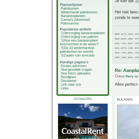
Je kan dat 1)
Plantenlijsten
Palmbomen
Het niet bes
Winterharde palmbomen
Bananenplanten
zonde te noe
Canna's (bloemriet)
Palmvarens
Populairste artikels
1)
Verzorging bananenplanten
08/09, -14.7°C__14/15, - 3.6°
2)
Verzorging van palmen
09/10, -10.0°C__15/16, - 5.9°
3)
Hoe een bananenplant
beschermen in de winter?
10/11, - 7.9°C__16/17, - 7.9°
4)
De 10 winterhardste
11/12, -14.7°C__17/18, - 8.3°
palmbomen ter wereld
12/13, - 7.9°C__18/19, - 7.5°C
5)
Zaaien van avocado
13/14, - 0.8°C__19/20, - 2.8°C
Handige pagina's
Exoten adressen
Re: Aanpla
Veel gestelde vragen
Hoe foto's uploaden
door
Davy
op 
Richtlijnen
Disclaimer
Alles perfect 
Link naar ons
Links
SPONSORS
BIJLAGEN