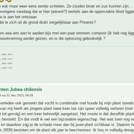
 ook maar weer eens eentje schieten. Ze zouden broer en zus kunnen zijn...
verigens vandaag dat er hier (advent?) wortels aan de oppervlakte bloot ligge
je is aan het ontstaan.
dat ie zich uit de grond drukt vergelijkbaar aan Phoenix?
om eea iets aan te aarden bijv met een paar emmers compost (ik heb nog ligg
uvelvorming eerder gezien, en is die oplossing gebruikelijk ?
C__20/21, -9.1°C
C__21/22, -5.2°C
C__21/22, -6.9°C
C__22/23, -7.1°C
nten Jubea chilensis
S
op 31 dec 2021 09:26
 verleden ook gemerkt dat vocht in combinatie met koude bij mijn plant steeds 
 van mij heeft als jongere plant twee keer toe zijn speer volledig verloren (met
t tot gevolg) en een keer behoorlijk aangetast. Het mooie is dat dezelfde plant
is hersteld. En dat vindt ik wel een bijzondere eigenschap. Het was toen nog w
t en daardoor zag je de schade meer dan bij jouw plant zichtbaar is. Daarom he
s 2009) besloten om de plant elk jaar te beschermen. Ik hou m volledig droog