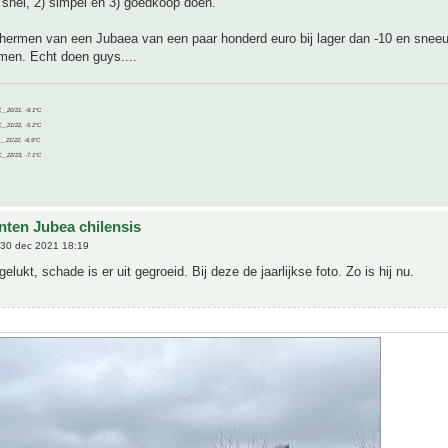
 snel, 2) simpel en 3) goedkoop doen.
chermen van een Jubaea van een paar honderd euro bij lager dan -10 en sneeu
men. Echt doen guys....
C__20/21, -9.1°C
C__21/22, -5.2°C
C__21/22, -6.9°C
C__22/23, -7.1°C
nten Jubea chilensis
30 dec 2021 18:19
gelukt, schade is er uit gegroeid. Bij deze de jaarlijkse foto. Zo is hij nu.