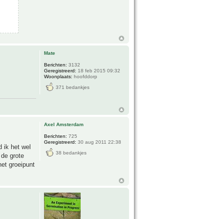
Mate
Berichten:
3132
Geregistreerd:
18 feb 2015 09:32
Woonplaats:
hoofddorp
371 bedankjes
Axel Amsterdam
Berichten:
725
Geregistreerd:
30 aug 2011 22:38
 ik het wel
38 bedankjes
 de grote
het groeipunt