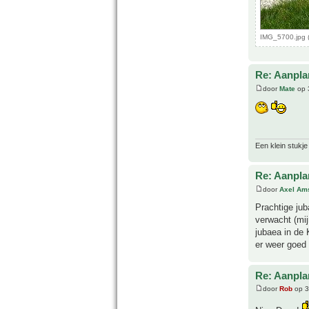
IMG_5700.jpg 
Re: Aanpla
door
Mate
op 
Een klein stukje
Re: Aanpla
door
Axel Am
Prachtige jub
verwacht (mi
jubaea in de 
er weer goed
Re: Aanpla
door
Rob
op 3