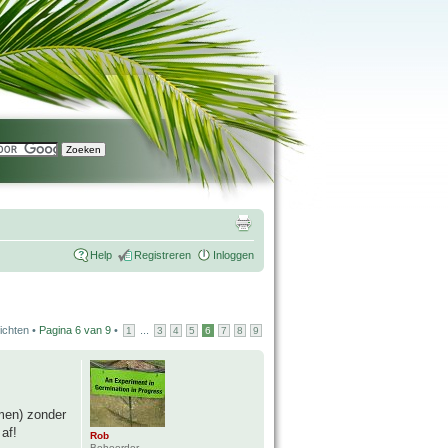
Help
Registreren
Inloggen
ichten •
Pagina
6
van
9
•
...
1
3
4
5
6
7
8
9
men) zonder
af!
Rob
Beheerder