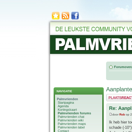
Forumoverz
Aanplante
NAVIGATIE
Plaats een reactie
Palmvrienden
Startpagina
Agenda
Re: Aanpl
Kortingskaart
Palmvrienden forums
door
Rob
op 2
Palmvrienden chat
Palmvrienden wiki
Ik heb hier 
Palmvrienden maps
schade (-10°
Palmvrienden label
Contact