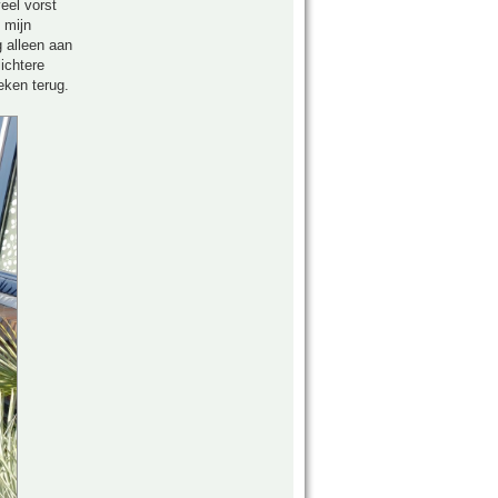
eel vorst
 mijn
 alleen aan
ichtere
eken terug.