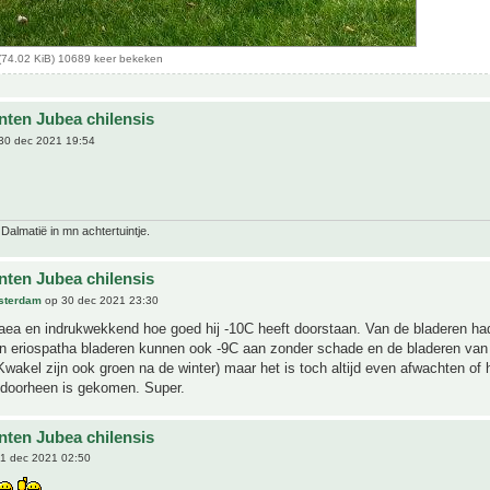
(74.02 KiB) 10689 keer bekeken
nten Jubea chilensis
30 dec 2021 19:54
 Dalmatië in mn achtertuintje.
nten Jubea chilensis
sterdam
op 30 dec 2021 23:30
aea en indrukwekkend hoe goed hij -10C heeft doorstaan. Van de bladeren had
jn eriospatha bladeren kunnen ook -9C aan zonder schade en de bladeren van
Kwakel zijn ook groen na de winter) maar het is toch altijd even afwachten of 
 doorheen is gekomen. Super.
nten Jubea chilensis
1 dec 2021 02:50