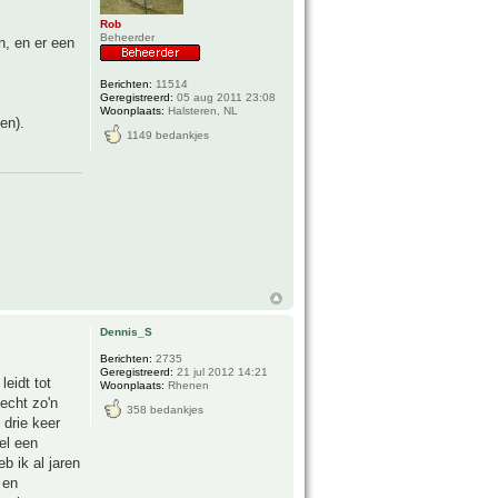
Rob
Beheerder
n, en er een
Berichten:
11514
Geregistreerd:
05 aug 2011 23:08
Woonplaats:
Halsteren, NL
en).
1149 bedankjes
Dennis_S
Berichten:
2735
Geregistreerd:
21 jul 2012 14:21
leidt tot
Woonplaats:
Rhenen
 echt zo'n
358 bedankjes
 drie keer
el een
b ik al jaren
 en