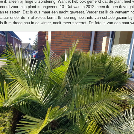
 ik alleen bij hoge uitzondering. Want ik heb ook gemerkt dat de plant heel v
ecord voor mijn plant is ongeveer -13. Dat was in 2012 meen ik toen ik vergat
n te zetten. Dat is dus maar één nacht geweest. Verder zet ik de verwarming
atuur onder de -7 of zoiets komt. Ik heb nog nooit iets van schade gezien bij l
ds ik m droog hou in de winter, nooit meer speerrot. De foto is van een paar w