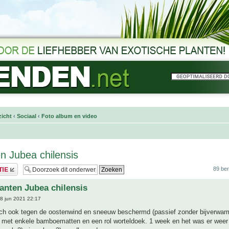
icht
‹
Sociaal
‹
Foto album en video
n Jubea chilensis
89 ber
anten Jubea chilensis
8 jun 2021 22:17
toch ook tegen de oostenwind en sneeuw beschermd (passief zonder bijverwar
) met enkele bamboematten en een rol worteldoek. 1 week en het was er weer 