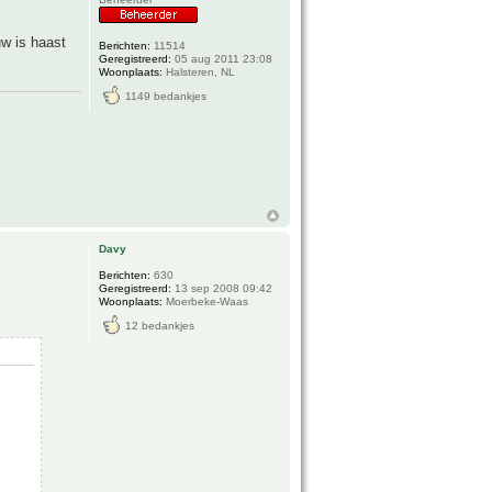
w is haast
Berichten:
11514
Geregistreerd:
05 aug 2011 23:08
Woonplaats:
Halsteren, NL
1149 bedankjes
Davy
Berichten:
630
Geregistreerd:
13 sep 2008 09:42
Woonplaats:
Moerbeke-Waas
12 bedankjes