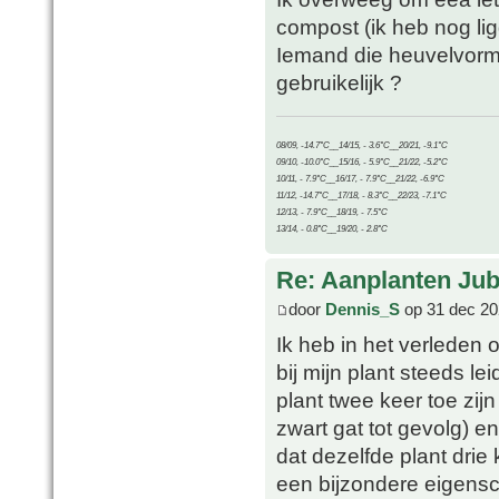
compost (ik heb nog lig
Iemand die heuvelvormi
gebruikelijk ?
08/09, -14.7°C__14/15, - 3.6°C__20/21, -9.1°C
09/10, -10.0°C__15/16, - 5.9°C__21/22, -5.2°C
10/11, - 7.9°C__16/17, - 7.9°C__21/22, -6.9°C
11/12, -14.7°C__17/18, - 8.3°C__22/23, -7.1°C
12/13, - 7.9°C__18/19, - 7.5°C
13/14, - 0.8°C__19/20, - 2.8°C
Re: Aanplanten Jub
door
Dennis_S
op 31 dec 20
Ik heb in het verleden
bij mijn plant steeds lei
plant twee keer toe zijn
zwart gat tot gevolg) e
dat dezelfde plant drie 
een bijzondere eigensc