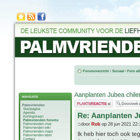
Forumoverzicht
‹
Sociaal
‹
Foto al
Aanplanten Jubea chile
NAVIGATIE
Plaats een reactie
Palmvrienden
Startpagina
Agenda
Re: Aanplanten J
Kortingskaart
Palmvrienden forums
door
Rob
op 28 jun 2021 22:
Palmvrienden chat
Palmvrienden wiki
Palmvrienden maps
Ik heb hier toch ook 
Palmvrienden label
Contact