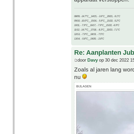
08/09, -14.7°C__14/15, - 3.6°C__20/21, -9.1°C
09/10, -10.0°C__15/16, - 5.9°C__21/22, -5.2°C
10/11, - 7.9°C__16/17, - 7.9°C__21/22, -6.9°C
11/12, -14.7°C__17/18, - 8.3°C__22/23, -7.1°C
12/13, - 7.9°C__18/19, - 7.5°C
13/14, - 0.8°C__19/20, - 2.8°C
Re: Aanplanten Jub
door
Davy
op 30 dec 2022 1
Zoals al jaren lang wor
nu
BIJLAGEN