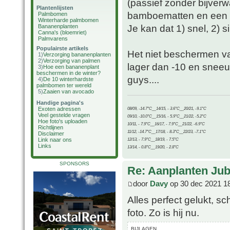
(passief zonder bijver
Plantenlijsten
bamboematten en een ro
Palmbomen
Winterharde palmbomen
Je kan dat 1) snel, 2)
Bananenplanten
Canna's (bloemriet)
Palmvarens
Populairste artikels
Het niet beschermen v
1)
Verzorging bananenplanten
2)
Verzorging van palmen
lager dan -10 en snee
3)
Hoe een bananenplant
beschermen in de winter?
guys....
4)
De 10 winterhardste
palmbomen ter wereld
5)
Zaaien van avocado
Handige pagina's
Exoten adressen
08/09, -14.7°C__14/15, - 3.6°C__20/21, -9.1°C
Veel gestelde vragen
09/10, -10.0°C__15/16, - 5.9°C__21/22, -5.2°C
Hoe foto's uploaden
10/11, - 7.9°C__16/17, - 7.9°C__21/22, -6.9°C
Richtlijnen
11/12, -14.7°C__17/18, - 8.3°C__22/23, -7.1°C
Disclaimer
Link naar ons
12/13, - 7.9°C__18/19, - 7.5°C
Links
13/14, - 0.8°C__19/20, - 2.8°C
SPONSORS
Re: Aanplanten Jub
door
Davy
op 30 dec 2021 1
Alles perfect gelukt, sc
foto. Zo is hij nu.
BIJLAGEN