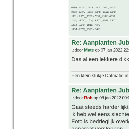
08/09, -14.7°C__14/15, - 3.6°C__20/21, -9.1°C
09/10, -10.0°C__15/16, - 5.9°C__21/22, -5.2°C
10/11, - 7.9°C__16/17, - 7.9°C__21/22, -6.9°C
11/12, -14.7°C__17/18, - 8.3°C__22/23, -7.1°C
12/13, - 7.9°C__18/19, - 7.5°C
13/14, - 0.8°C__19/20, - 2.8°C
Re: Aanplanten Jub
door
Mate
op 07 jan 2022 22
Das al een lekkere dik
Een klein stukje Dalmatië in
Re: Aanplanten Jub
door
Rob
op 08 jan 2022 00:
Gaat steeds harder lijk
ik heb wel eens slechte
Foto is bedrieglijk over
apparaat verstoppen.