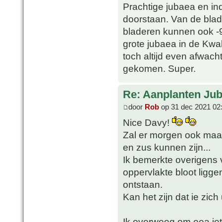
Prachtige jubaea en in
doorstaan. Van de blad
bladeren kunnen ook -
grote jubaea in de Kwak
toch altijd even afwach
gekomen. Super.
Re: Aanplanten Jub
door
Rob
op 31 dec 2021 02
Nice Davy!
Zal er morgen ook maar
en zus kunnen zijn...
Ik bemerkte overigens 
oppervlakte bloot ligge
ontstaan.
Kan het zijn dat ie zic
Ik overweeg om eea iet