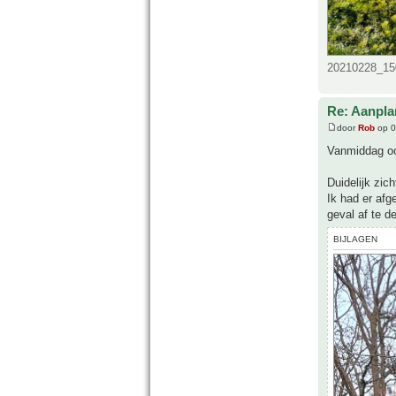
20210228_150
Re: Aanpla
door
Rob
op 0
Vanmiddag ook
Duidelijk zic
Ik had er afg
geval af te d
BIJLAGEN