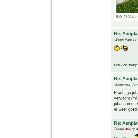
IMG_5700.jpg 
Re: Aanpla
door
Mate
op 
Een klein stukje
Re: Aanpla
door
Axel Am
Prachtige jub
verwacht (mi
jubaea in de 
er weer goed
Re: Aanpla
door
Rob
op 3