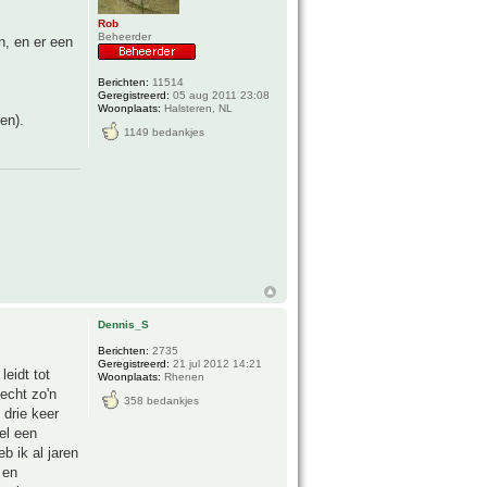
Rob
Beheerder
n, en er een
Berichten:
11514
Geregistreerd:
05 aug 2011 23:08
Woonplaats:
Halsteren, NL
en).
1149 bedankjes
Dennis_S
Berichten:
2735
Geregistreerd:
21 jul 2012 14:21
leidt tot
Woonplaats:
Rhenen
 echt zo'n
358 bedankjes
 drie keer
el een
b ik al jaren
 en