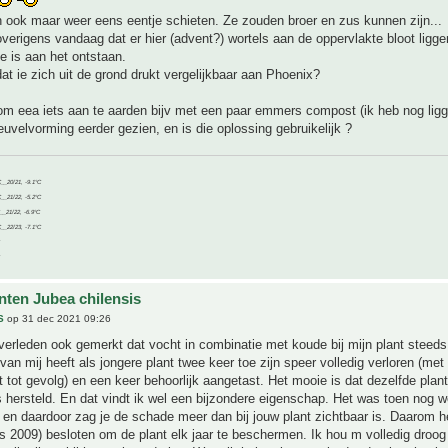
 ook maar weer eens eentje schieten. Ze zouden broer en zus kunnen zijn...
verigens vandaag dat er hier (advent?) wortels aan de oppervlakte bloot ligge
je is aan het ontstaan.
dat ie zich uit de grond drukt vergelijkbaar aan Phoenix?
om eea iets aan te aarden bijv met een paar emmers compost (ik heb nog ligg
uvelvorming eerder gezien, en is die oplossing gebruikelijk ?
C__20/21, -9.1°C
C__21/22, -5.2°C
C__21/22, -6.9°C
C__22/23, -7.1°C
nten Jubea chilensis
S
op 31 dec 2021 09:26
 verleden ook gemerkt dat vocht in combinatie met koude bij mijn plant steeds 
 van mij heeft als jongere plant twee keer toe zijn speer volledig verloren (met
t tot gevolg) en een keer behoorlijk aangetast. Het mooie is dat dezelfde plant
is hersteld. En dat vindt ik wel een bijzondere eigenschap. Het was toen nog w
t en daardoor zag je de schade meer dan bij jouw plant zichtbaar is. Daarom he
s 2009) besloten om de plant elk jaar te beschermen. Ik hou m volledig droog