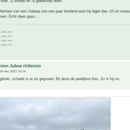
 snel, 2) simpel en 3) goedkoop doen.
chermen van een Jubaea van een paar honderd euro bij lager dan -10 en sneeu
men. Echt doen guys....
C__20/21, -9.1°C
C__21/22, -5.2°C
C__21/22, -6.9°C
C__22/23, -7.1°C
nten Jubea chilensis
30 dec 2021 18:19
gelukt, schade is er uit gegroeid. Bij deze de jaarlijkse foto. Zo is hij nu.