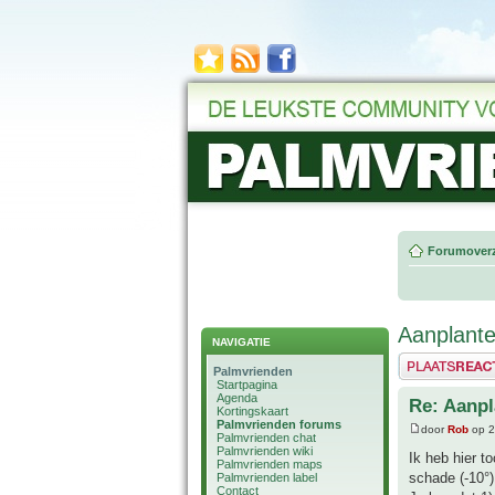
Forumoverz
Aanplante
NAVIGATIE
Plaats een reactie
Palmvrienden
Startpagina
Agenda
Re: Aanpl
Kortingskaart
Palmvrienden forums
door
Rob
op 2
Palmvrienden chat
Palmvrienden wiki
Ik heb hier 
Palmvrienden maps
schade (-10°
Palmvrienden label
Contact