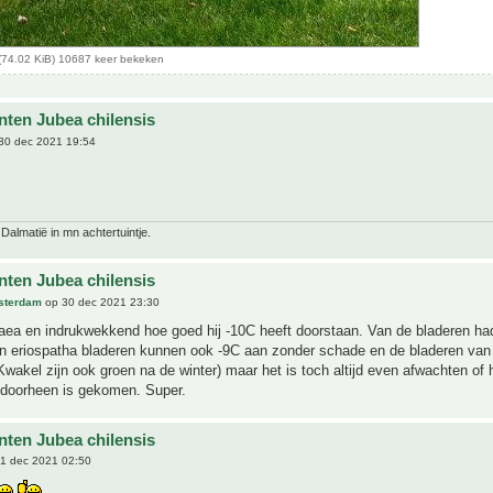
(74.02 KiB) 10687 keer bekeken
nten Jubea chilensis
30 dec 2021 19:54
 Dalmatië in mn achtertuintje.
nten Jubea chilensis
sterdam
op 30 dec 2021 23:30
aea en indrukwekkend hoe goed hij -10C heeft doorstaan. Van de bladeren had
jn eriospatha bladeren kunnen ook -9C aan zonder schade en de bladeren van
Kwakel zijn ook groen na de winter) maar het is toch altijd even afwachten of 
 doorheen is gekomen. Super.
nten Jubea chilensis
1 dec 2021 02:50