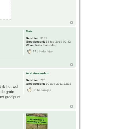
Mate
Berichten:
3132
Geregistreerd:
18 feb 2015 09:32
Woonplaats:
hoofddorp
371 bedankjes
Axel Amsterdam
Berichten:
725
Geregistreerd:
30 aug 2011 22:38
 ik het wel
38 bedankjes
 de grote
het groeipunt