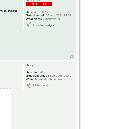
w is haast
Berichten:
11514
Geregistreerd:
05 aug 2011 23:08
Woonplaats:
Halsteren, NL
1149 bedankjes
Davy
Berichten:
630
Geregistreerd:
13 sep 2008 09:42
Woonplaats:
Moerbeke-Waas
12 bedankjes