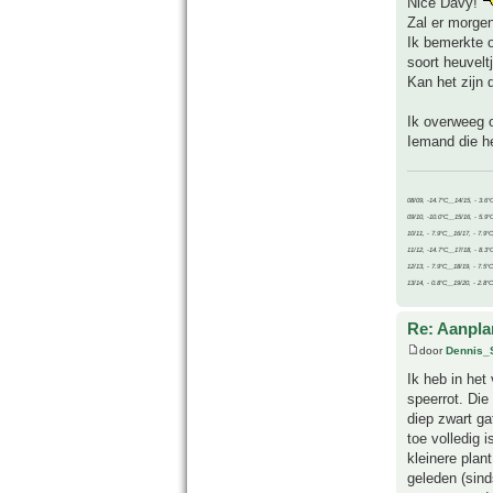
Nice Davy!
Zal er morgen
Ik bemerkte o
soort heuvelt
Kan het zijn 
Ik overweeg 
Iemand die he
08/09, -14.7°C__14/15, - 3.6°
09/10, -10.0°C__15/16, - 5.9°
10/11, - 7.9°C__16/17, - 7.9°
11/12, -14.7°C__17/18, - 8.3°
12/13, - 7.9°C__18/19, - 7.5°C
13/14, - 0.8°C__19/20, - 2.8°C
Re: Aanpla
door
Dennis_
Ik heb in het
speerrot. Die
diep zwart ga
toe volledig 
kleinere plan
geleden (sind