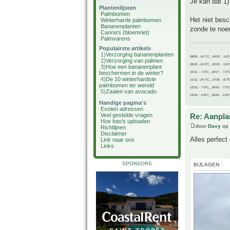
Je kan dat 1)
Plantenlijsten
Palmbomen
Het niet bes
Winterharde palmbomen
Bananenplanten
zonde te noe
Canna's (bloemriet)
Palmvarens
Populairste artikels
1)
Verzorging bananenplanten
08/09, -14.7°C__14/15, - 3.6°
2)
Verzorging van palmen
09/10, -10.0°C__15/16, - 5.9°
3)
Hoe een bananenplant
beschermen in de winter?
10/11, - 7.9°C__16/17, - 7.9°
4)
De 10 winterhardste
11/12, -14.7°C__17/18, - 8.3°
palmbomen ter wereld
12/13, - 7.9°C__18/19, - 7.5°C
5)
Zaaien van avocado
13/14, - 0.8°C__19/20, - 2.8°C
Handige pagina's
Exoten adressen
Re: Aanpla
Veel gestelde vragen
Hoe foto's uploaden
door
Davy
op 
Richtlijnen
Disclaimer
Alles perfect 
Link naar ons
Links
SPONSORS
BIJLAGEN