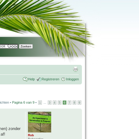
Help
Registreren
Inloggen
ichten •
Pagina
6
van
9
•
...
1
3
4
5
6
7
8
9
men) zonder
af!
Rob
Beheerder