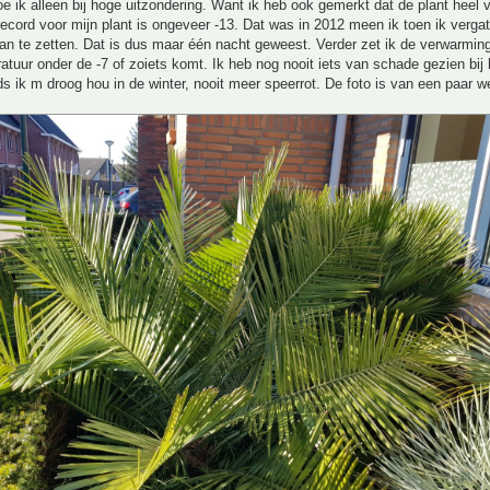
 ik alleen bij hoge uitzondering. Want ik heb ook gemerkt dat de plant heel v
ecord voor mijn plant is ongeveer -13. Dat was in 2012 meen ik toen ik vergat
n te zetten. Dat is dus maar één nacht geweest. Verder zet ik de verwarming
atuur onder de -7 of zoiets komt. Ik heb nog nooit iets van schade gezien bij l
ds ik m droog hou in de winter, nooit meer speerrot. De foto is van een paar w