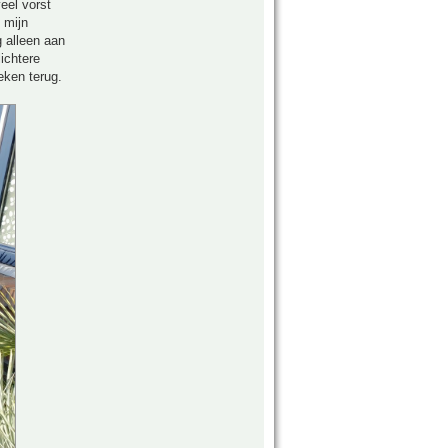
eel vorst
 mijn
 alleen aan
ichtere
eken terug.