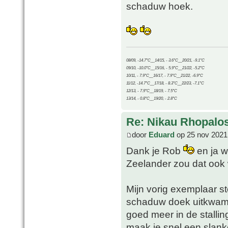
schaduw hoek.
08/09, -14.7°C__14/15, - 3.6°C__20/21, -9.1°C
09/10, -10.0°C__15/16, - 5.9°C__21/22, -5.2°C
10/11, - 7.9°C__16/17, - 7.9°C__21/22, -6.9°C
11/12, -14.7°C__17/18, - 8.3°C__22/23, -7.1°C
12/13, - 7.9°C__18/19, - 7.5°C
13/14, - 0.8°C__19/20, - 2.8°C
Re: Nikau Rhopalos
door
Eduard
op 25 nov 2021
Dank je Rob
en ja w
Zeelander zou dat oo
Mijn vorig exemplaar st
schaduw doek uitkwam 
goed meer in de stalli
maak je snel een slanke