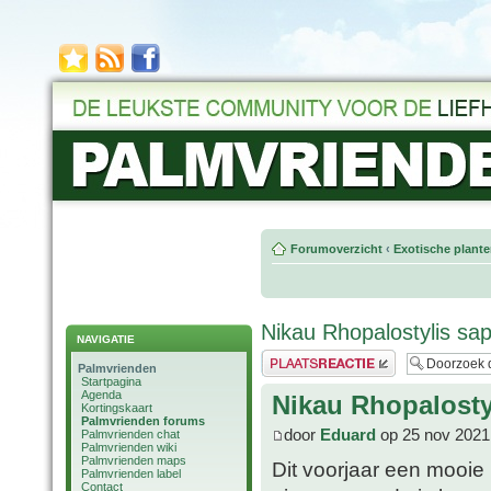
Forumoverzicht
‹
Exotische plant
Nikau Rhopalostylis sap
NAVIGATIE
Plaats een reactie
Palmvrienden
Startpagina
Agenda
Nikau Rhopalosty
Kortingskaart
Palmvrienden forums
door
Eduard
op 25 nov 2021
Palmvrienden chat
Palmvrienden wiki
Palmvrienden maps
Dit voorjaar een mooie
Palmvrienden label
Contact