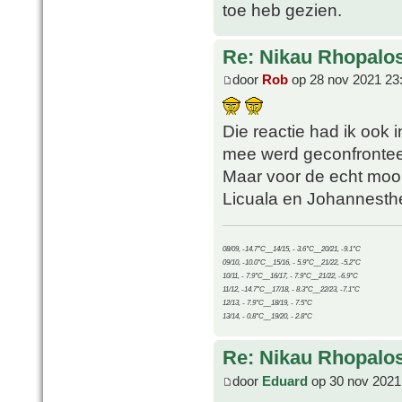
toe heb gezien.
Re: Nikau Rhopalos
door
Rob
op 28 nov 2021 23
Die reactie had ik ook 
mee werd geconfronteer
Maar voor de echt moois
Licuala en Johannesth
08/09, -14.7°C__14/15, - 3.6°C__20/21, -9.1°C
09/10, -10.0°C__15/16, - 5.9°C__21/22, -5.2°C
10/11, - 7.9°C__16/17, - 7.9°C__21/22, -6.9°C
11/12, -14.7°C__17/18, - 8.3°C__22/23, -7.1°C
12/13, - 7.9°C__18/19, - 7.5°C
13/14, - 0.8°C__19/20, - 2.8°C
Re: Nikau Rhopalos
door
Eduard
op 30 nov 2021