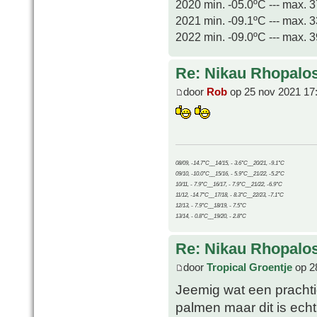
2020 min. -05.0ºC --- max. 
2021 min. -09.1ºC --- max. 
2022 min. -09.0ºC --- max. 
Re: Nikau Rhopalos
door
Rob
op 25 nov 2021 17
08/09, -14.7°C__14/15, - 3.6°C__20/21, -9.1°C
09/10, -10.0°C__15/16, - 5.9°C__21/22, -5.2°C
10/11, - 7.9°C__16/17, - 7.9°C__21/22, -6.9°C
11/12, -14.7°C__17/18, - 8.3°C__22/23, -7.1°C
12/13, - 7.9°C__18/19, - 7.5°C
13/14, - 0.8°C__19/20, - 2.8°C
Re: Nikau Rhopalos
door
Tropical Groentje
op 2
Jeemig wat een prachtig
palmen maar dit is echt