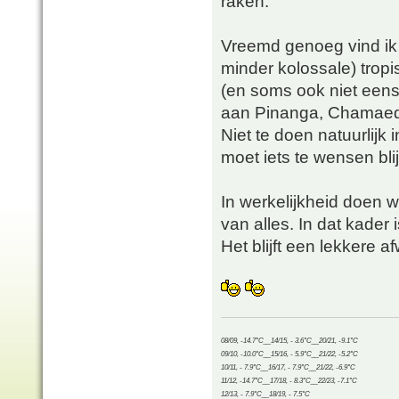
raken.
Vreemd genoeg vind ik 
minder kolossale) trop
(en soms ook niet eens
aan Pinanga, Chamaedo
Niet te doen natuurlij
moet iets te wensen bl
In werkelijkheid doen w
van alles. In dat kader
Het blijft een lekkere af
08/09, -14.7°C__14/15, - 3.6°C__20/21, -9.1°C
09/10, -10.0°C__15/16, - 5.9°C__21/22, -5.2°C
10/11, - 7.9°C__16/17, - 7.9°C__21/22, -6.9°C
11/12, -14.7°C__17/18, - 8.3°C__22/23, -7.1°C
12/13, - 7.9°C__18/19, - 7.5°C