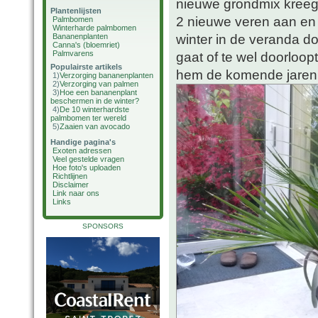
nieuwe grondmix kreeg
Plantenlijsten
2 nieuwe veren aan en s
Palmbomen
Winterharde palmbomen
winter in de veranda d
Bananenplanten
Canna's (bloemriet)
Palmvarens
gaat of te wel doorloop
Populairste artikels
hem de komende jaren 
1)
Verzorging bananenplanten
2)
Verzorging van palmen
3)
Hoe een bananenplant
beschermen in de winter?
4)
De 10 winterhardste
palmbomen ter wereld
5)
Zaaien van avocado
Handige pagina's
Exoten adressen
Veel gestelde vragen
Hoe foto's uploaden
Richtlijnen
Disclaimer
Link naar ons
Links
SPONSORS