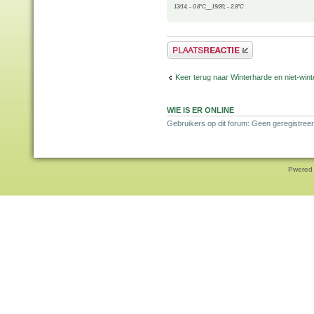
13/14, - 0.8°C__19/20, - 2.8°C
Plaats een reactie
Keer terug naar Winterharde en niet-wi
WIE IS ER ONLINE
Gebruikers op dit forum: Geen geregistree
Pwered