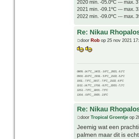
2020 min. -05.0ºC --- max. 
2021 min. -09.1ºC --- max. 
2022 min. -09.0ºC --- max. 
Re: Nikau Rhopalos
door
Rob
op 25 nov 2021 17
08/09, -14.7°C__14/15, - 3.6°C__20/21, -9.1°C
09/10, -10.0°C__15/16, - 5.9°C__21/22, -5.2°C
10/11, - 7.9°C__16/17, - 7.9°C__21/22, -6.9°C
11/12, -14.7°C__17/18, - 8.3°C__22/23, -7.1°C
12/13, - 7.9°C__18/19, - 7.5°C
13/14, - 0.8°C__19/20, - 2.8°C
Re: Nikau Rhopalos
door
Tropical Groentje
op 2
Jeemig wat een prachtig
palmen maar dit is echt