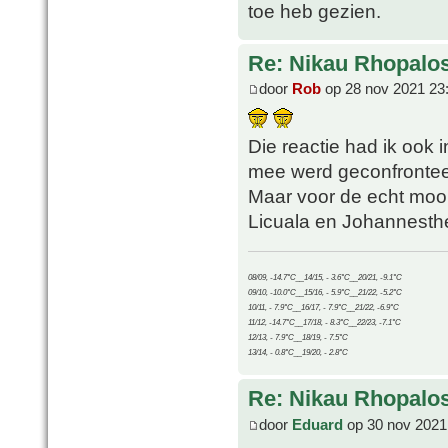
toe heb gezien.
Re: Nikau Rhopalos
door
Rob
op 28 nov 2021 23
Die reactie had ik ook 
mee werd geconfronteer
Maar voor de echt moois
Licuala en Johannesth
08/09, -14.7°C__14/15, - 3.6°C__20/21, -9.1°C
09/10, -10.0°C__15/16, - 5.9°C__21/22, -5.2°C
10/11, - 7.9°C__16/17, - 7.9°C__21/22, -6.9°C
11/12, -14.7°C__17/18, - 8.3°C__22/23, -7.1°C
12/13, - 7.9°C__18/19, - 7.5°C
13/14, - 0.8°C__19/20, - 2.8°C
Re: Nikau Rhopalos
door
Eduard
op 30 nov 2021