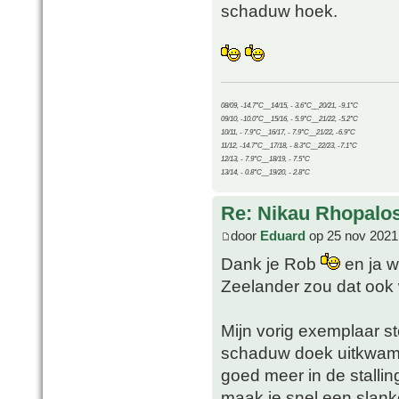
schaduw hoek.
08/09, -14.7°C__14/15, - 3.6°C__20/21, -9.1°C
09/10, -10.0°C__15/16, - 5.9°C__21/22, -5.2°C
10/11, - 7.9°C__16/17, - 7.9°C__21/22, -6.9°C
11/12, -14.7°C__17/18, - 8.3°C__22/23, -7.1°C
12/13, - 7.9°C__18/19, - 7.5°C
13/14, - 0.8°C__19/20, - 2.8°C
Re: Nikau Rhopalos
door
Eduard
op 25 nov 2021
Dank je Rob
en ja w
Zeelander zou dat oo
Mijn vorig exemplaar st
schaduw doek uitkwam 
goed meer in de stalli
maak je snel een slanke