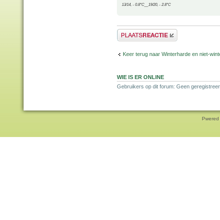
13/14, - 0.8°C__19/20, - 2.8°C
Plaats een reactie
Keer terug naar Winterharde en niet-wi
WIE IS ER ONLINE
Gebruikers op dit forum: Geen geregistreer
Pwered