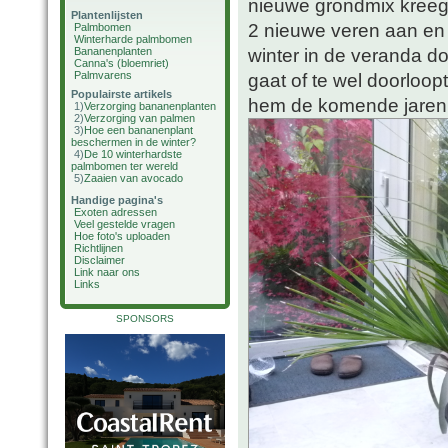
nieuwe grondmix kreeg
Plantenlijsten
2 nieuwe veren aan en s
Palmbomen
Winterharde palmbomen
winter in de veranda d
Bananenplanten
Canna's (bloemriet)
Palmvarens
gaat of te wel doorloop
Populairste artikels
hem de komende jaren 
1)
Verzorging bananenplanten
2)
Verzorging van palmen
3)
Hoe een bananenplant
beschermen in de winter?
4)
De 10 winterhardste
palmbomen ter wereld
5)
Zaaien van avocado
Handige pagina's
Exoten adressen
Veel gestelde vragen
Hoe foto's uploaden
Richtlijnen
Disclaimer
Link naar ons
Links
SPONSORS