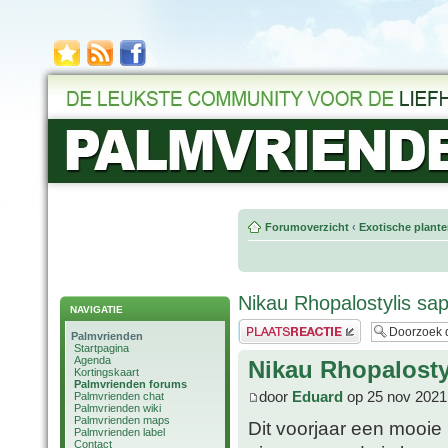
Forumoverzicht
‹
Exotische plant
Nikau Rhopalostylis sap
NAVIGATIE
Plaats een reactie
Palmvrienden
Startpagina
Agenda
Nikau Rhopalosty
Kortingskaart
Palmvrienden forums
door
Eduard
op 25 nov 2021
Palmvrienden chat
Palmvrienden wiki
Palmvrienden maps
Dit voorjaar een mooie
Palmvrienden label
Contact