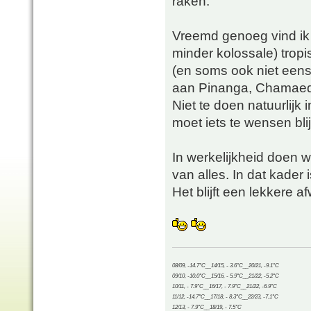
raken.
Vreemd genoeg vind ik 
minder kolossale) trop
(en soms ook niet eens
aan Pinanga, Chamaedo
Niet te doen natuurlij
moet iets te wensen bl
In werkelijkheid doen w
van alles. In dat kader
Het blijft een lekkere af
08/09, -14.7°C__14/15, - 3.6°C__20/21, -9.1°C
09/10, -10.0°C__15/16, - 5.9°C__21/22, -5.2°C
10/11, - 7.9°C__16/17, - 7.9°C__21/22, -6.9°C
11/12, -14.7°C__17/18, - 8.3°C__22/23, -7.1°C
12/13, - 7.9°C__18/19, - 7.5°C