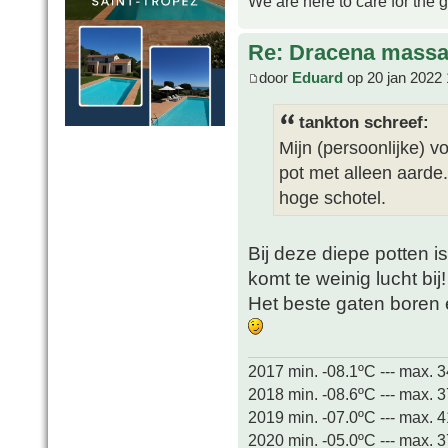
We are here to care for the 
Re: Dracena mass
door
Eduard
op 20 jan 2022 
tankton schreef:
Mijn (persoonlijke) v
pot met alleen aarde.
hoge schotel.
Bij deze diepe potten i
komt te weinig lucht bij!
Het beste gaten boren e
2017 min. -08.1ºC --- max. 
2018 min. -08.6ºC --- max. 
2019 min. -07.0ºC --- max. 
2020 min. -05.0ºC --- max. 