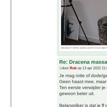
08C84477-8FE3-4DED-A92F-07A374B078B
Re: Dracena mass
door
Rob
op 13 apr 2022 21:
Je mag rotte of dode/ge
Geen haast mee, maar ik 
Ten eerste verwijder je
gewoon beter uit.
Belangrijker is dat ie 