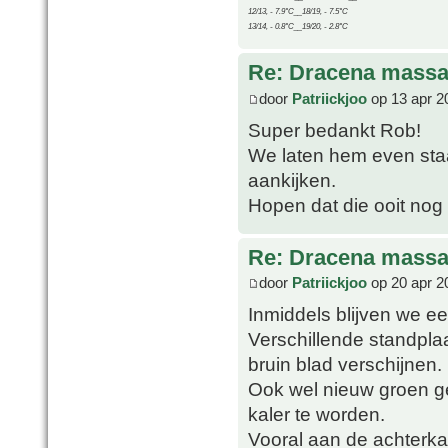
12/13, - 7.9°C__18/19, - 7.5°C
13/14, - 0.8°C__19/20, - 2.8°C
Re: Dracena mass
door
Patriickjoo
op 13 apr 2
Super bedankt Rob!
We laten hem even sta
aankijken.
Hopen dat die ooit nog
Re: Dracena mass
door
Patriickjoo
op 20 apr 2
Inmiddels blijven we 
Verschillende standpla
bruin blad verschijnen.
Ook wel nieuw groen ge
kaler te worden.
Vooral aan de achterkan