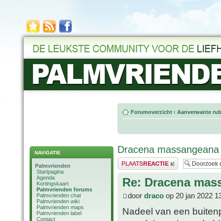
Forumoverzicht
‹
Aanverwante rub
Dracena massangeana
NAVIGATIE
Plaats een reactie
Palmvrienden
Startpagina
Agenda
Re: Dracena mas
Kortingskaart
Palmvrienden forums
door
draco
op 20 jan 2022 1
Palmvrienden chat
Palmvrienden wiki
Palmvrienden maps
Nadeel van een buitenp
Palmvrienden label
Contact