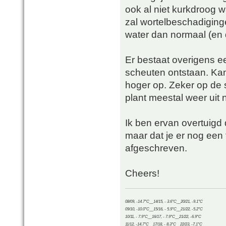
ook al niet kurkdroog w
zal wortelbeschadiging
water dan normaal (en d
Er bestaat overigens e
scheuten ontstaan. Kan
hoger op. Zeker op de 
plant meestal weer uit 
Ik ben ervan overtuigd d
maar dat je er nog een t
afgeschreven.
Cheers!
08/09, -14.7°C__14/15, - 3.6°C__20/21, -9.1°C
09/10, -10.0°C__15/16, - 5.9°C__21/22, -5.2°C
10/11, - 7.9°C__16/17, - 7.9°C__21/22, -6.9°C
11/12, -14.7°C__17/18, - 8.3°C__22/23, -7.1°C