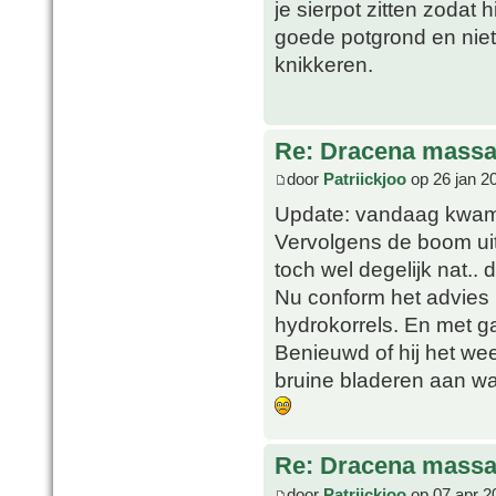
je sierpot zitten zodat 
goede potgrond en niet
knikkeren.
Re: Dracena mass
door
Patriickjoo
op 26 jan 2
Update: vandaag kwam 
Vervolgens de boom uit 
toch wel degelijk nat.. d
Nu conform het advies 
hydrokorrels. En met g
Benieuwd of hij het we
bruine bladeren aan wa
Re: Dracena mass
door
Patriickjoo
op 07 apr 2