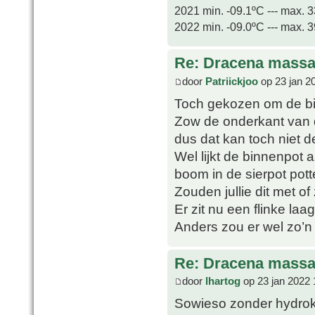
2021 min. -09.1ºC --- max. 
2022 min. -09.0ºC --- max. 
Re: Dracena mass
door
Patriickjoo
op 23 jan 2
Toch gekozen om de binn
Zow de onderkant van d
dus dat kan toch niet d
Wel lijkt de binnenpot
boom in de sierpot pott
Zouden jullie dit met o
Er zit nu een flinke laa
Anders zou er wel zo’n
Re: Dracena mass
door
lhartog
op 23 jan 2022 
Sowieso zonder hydroko