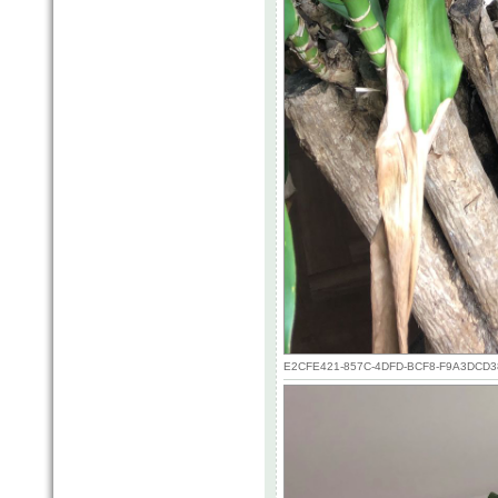
E2CFE421-857C-4DFD-BCF8-F9A3DCD3804