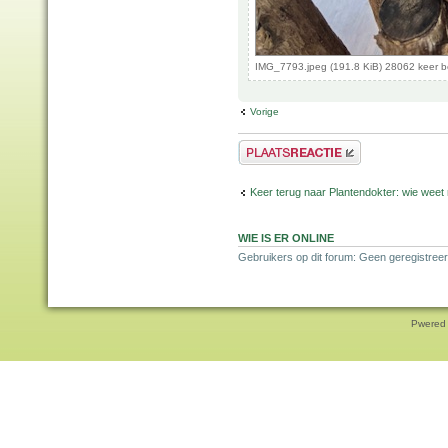
IMG_7793.jpeg (191.8 KiB) 28062 keer 
Vorige
Plaats een reactie
Keer terug naar Plantendokter: wie weet
WIE IS ER ONLINE
Gebruikers op dit forum: Geen geregistree
Pwered