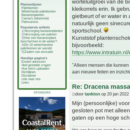
worteluitgroei van de b
Plantenlijsten
kleikorrels erin. Ik geb
Palmbomen
Winterharde palmbomen
gietbeurt of er water in 
Bananenplanten
Canna's (bloemriet)
Palmvarens
natuurlijk geen sinecu
Populairste artikels
sportschool.
1)
Verzorging bananenplanten
2)
Verzorging van palmen
Kunststof plantenschotel
3)
Hoe een bananenplant
beschermen in de winter?
bijvoorbeeld:
4)
De 10 winterhardste
palmbomen ter wereld
https://www.intratuin.nl
5)
Zaaien van avocado
Handige pagina's
Exoten adressen
"Alleen mensen die kunnen tw
Veel gestelde vragen
Hoe foto's uploaden
aan nieuwe feiten en inzich
Richtlijnen
Disclaimer
Link naar ons
Links
Re: Dracena mass
SPONSORS
door
tankton
op 20 jan 2022
Mijn (persoonlijke) voo
gesloten pot met alleen
gaten op een hoge scho