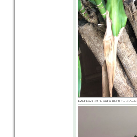
E2CFE421-857C-4DFD-BCF8-F9A3DCD3804