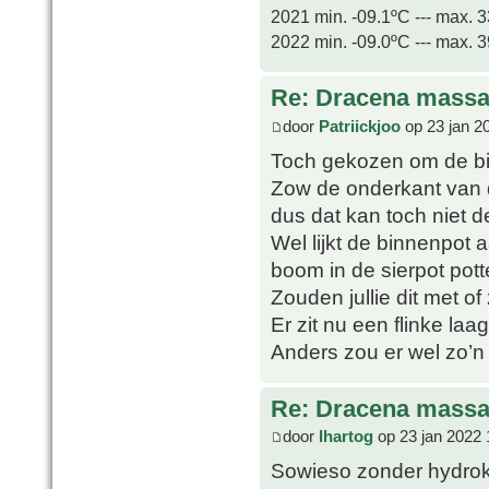
2021 min. -09.1ºC --- max. 
2022 min. -09.0ºC --- max. 
Re: Dracena mass
door
Patriickjoo
op 23 jan 2
Toch gekozen om de binn
Zow de onderkant van d
dus dat kan toch niet d
Wel lijkt de binnenpot
boom in de sierpot pott
Zouden jullie dit met o
Er zit nu een flinke laa
Anders zou er wel zo’n
Re: Dracena mass
door
lhartog
op 23 jan 2022 
Sowieso zonder hydroko