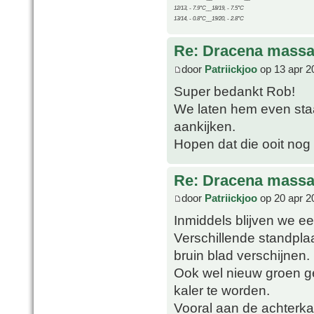
12/13, - 7.9°C__18/19, - 7.5°C
13/14, - 0.8°C__19/20, - 2.8°C
Re: Dracena mass
door
Patriickjoo
op 13 apr 2
Super bedankt Rob!
We laten hem even sta
aankijken.
Hopen dat die ooit nog
Re: Dracena mass
door
Patriickjoo
op 20 apr 2
Inmiddels blijven we 
Verschillende standpla
bruin blad verschijnen.
Ook wel nieuw groen ge
kaler te worden.
Vooral aan de achterkan