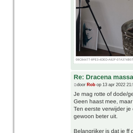
08C84477-8FE3-4DED-A92F-07A374B078B
Re: Dracena mass
door
Rob
op 13 apr 2022 21:
Je mag rotte of dode/ge
Geen haast mee, maar ik 
Ten eerste verwijder je
gewoon beter uit.
Belangrijker is dat ie 