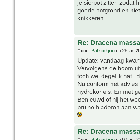
je sierpot zitten zodat 
goede potgrond en niet
knikkeren.
Re: Dracena mass
door
Patriickjoo
op 26 jan 2
Update: vandaag kwam 
Vervolgens de boom uit 
toch wel degelijk nat.. d
Nu conform het advies 
hydrokorrels. En met g
Benieuwd of hij het we
bruine bladeren aan wa
Re: Dracena mass
door
Patriickjoo
op 07 apr 2