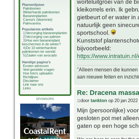
worteluitgroei van de b
Plantenlijsten
kleikorrels erin. Ik geb
Palmbomen
Winterharde palmbomen
gietbeurt of er water in 
Bananenplanten
Canna's (bloemriet)
Palmvarens
natuurlijk geen sinecu
Populairste artikels
sportschool.
1)
Verzorging bananenplanten
2)
Verzorging van palmen
Kunststof plantenschotel
3)
Hoe een bananenplant
beschermen in de winter?
bijvoorbeeld:
4)
De 10 winterhardste
palmbomen ter wereld
https://www.intratuin.nl
5)
Zaaien van avocado
Handige pagina's
Exoten adressen
"Alleen mensen die kunnen tw
Veel gestelde vragen
Hoe foto's uploaden
aan nieuwe feiten en inzich
Richtlijnen
Disclaimer
Link naar ons
Links
Re: Dracena mass
SPONSORS
door
tankton
op 20 jan 2022
Mijn (persoonlijke) voo
gesloten pot met alleen
gaten op een hoge scho