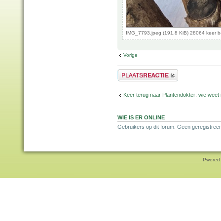
IMG_7793.jpeg (191.8 KiB) 28064 keer 
Vorige
Plaats een reactie
Keer terug naar Plantendokter: wie weet
WIE IS ER ONLINE
Gebruikers op dit forum: Geen geregistreer
Pwered