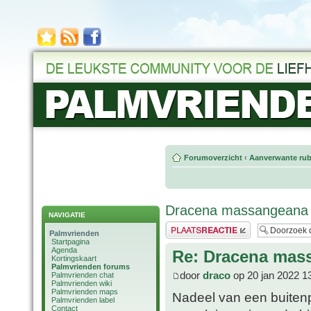
Forumoverzicht
‹
Aanverwante rub
Dracena massangeana
NAVIGATIE
Plaats een reactie
Palmvrienden
Startpagina
Agenda
Re: Dracena mas
Kortingskaart
Palmvrienden forums
door
draco
op 20 jan 2022 1
Palmvrienden chat
Palmvrienden wiki
Palmvrienden maps
Nadeel van een buitenp
Palmvrienden label
Contact