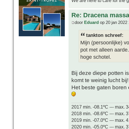
We are here to care for the 
Re: Dracena mass
door
Eduard
op 20 jan 2022 
tankton schreef:
Mijn (persoonlijke) v
pot met alleen aarde.
hoge schotel.
Bij deze diepe potten i
komt te weinig lucht bij!
Het beste gaten boren e
2017 min. -08.1ºC --- max. 
2018 min. -08.6ºC --- max. 
2019 min. -07.0ºC --- max. 
2020 min. -05.0ºC --- max. 