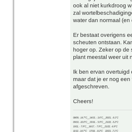
ook al niet kurkdroog w
zal wortelbeschadiging
water dan normaal (en d
Er bestaat overigens e
scheuten ontstaan. Kan
hoger op. Zeker op de 
plant meestal weer uit 
Ik ben ervan overtuigd d
maar dat je er nog een t
afgeschreven.
Cheers!
08/09, -14.7°C__14/15, - 3.6°C__20/21, -9.1°C
09/10, -10.0°C__15/16, - 5.9°C__21/22, -5.2°C
10/11, - 7.9°C__16/17, - 7.9°C__21/22, -6.9°C
11/12, -14.7°C__17/18, - 8.3°C__22/23, -7.1°C