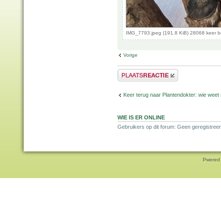
IMG_7793.jpeg (191.8 KiB) 28068 keer 
Vorige
Plaats een reactie
Keer terug naar Plantendokter: wie weet
WIE IS ER ONLINE
Gebruikers op dit forum: Geen geregistreer
Pwered