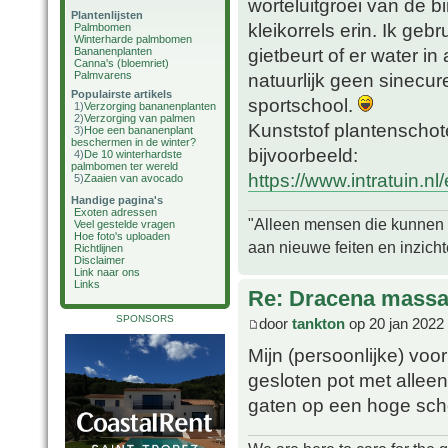
worteluitgroei van de b
Plantenlijsten
kleikorrels erin. Ik geb
Palmbomen
Winterharde palmbomen
gietbeurt of er water in 
Bananenplanten
Canna's (bloemriet)
Palmvarens
natuurlijk geen sinecu
Populairste artikels
sportschool.
1)
Verzorging bananenplanten
2)
Verzorging van palmen
Kunststof plantenschotel
3)
Hoe een bananenplant
beschermen in de winter?
bijvoorbeeld:
4)
De 10 winterhardste
palmbomen ter wereld
https://www.intratuin.nl
5)
Zaaien van avocado
Handige pagina's
Exoten adressen
"Alleen mensen die kunnen tw
Veel gestelde vragen
Hoe foto's uploaden
aan nieuwe feiten en inzich
Richtlijnen
Disclaimer
Link naar ons
Links
Re: Dracena mass
SPONSORS
door
tankton
op 20 jan 2022
Mijn (persoonlijke) voo
gesloten pot met alleen
gaten op een hoge scho