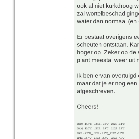
ook al niet kurkdroog w
zal wortelbeschadiging
water dan normaal (en d
Er bestaat overigens e
scheuten ontstaan. Kan
hoger op. Zeker op de 
plant meestal weer uit 
Ik ben ervan overtuigd d
maar dat je er nog een t
afgeschreven.
Cheers!
08/09, -14.7°C__14/15, - 3.6°C__20/21, -9.1°C
09/10, -10.0°C__15/16, - 5.9°C__21/22, -5.2°C
10/11, - 7.9°C__16/17, - 7.9°C__21/22, -6.9°C
11/12, -14.7°C__17/18, - 8.3°C__22/23, -7.1°C