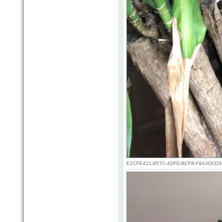
E2CFE421-857C-4DFD-BCF8-F9A3DCD3804