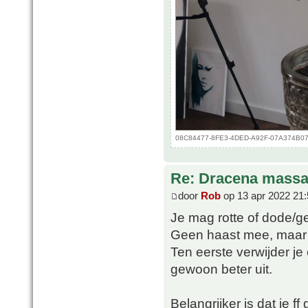
08C84477-8FE3-4DED-A92F-07A374B078B
Re: Dracena mass
door
Rob
op 13 apr 2022 21:
Je mag rotte of dode/ge
Geen haast mee, maar ik 
Ten eerste verwijder je
gewoon beter uit.
Belangrijker is dat ie 