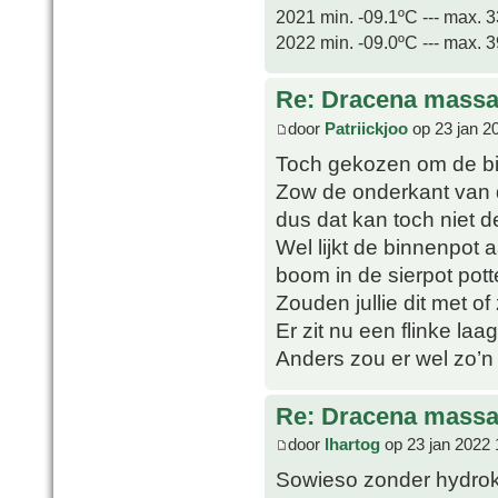
2021 min. -09.1ºC --- max. 
2022 min. -09.0ºC --- max. 
Re: Dracena mass
door
Patriickjoo
op 23 jan 2
Toch gekozen om de binn
Zow de onderkant van d
dus dat kan toch niet d
Wel lijkt de binnenpot
boom in de sierpot pott
Zouden jullie dit met o
Er zit nu een flinke laa
Anders zou er wel zo’n
Re: Dracena mass
door
lhartog
op 23 jan 2022 
Sowieso zonder hydroko