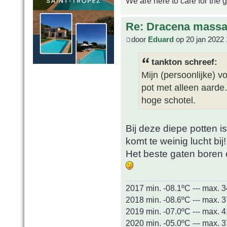
We are here to care for the 
Re: Dracena mass
door
Eduard
op 20 jan 2022 
tankton schreef:
Mijn (persoonlijke) v
pot met alleen aarde.
hoge schotel.
Bij deze diepe potten i
komt te weinig lucht bij!
Het beste gaten boren e
2017 min. -08.1ºC --- max. 
2018 min. -08.6ºC --- max. 
2019 min. -07.0ºC --- max. 
2020 min. -05.0ºC --- max. 