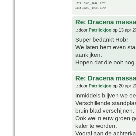
12/13, - 7.9°C__18/19, - 7.5°C
13/14, - 0.8°C__19/20, - 2.8°C
Re: Dracena mass
door
Patriickjoo
op 13 apr 2
Super bedankt Rob!
We laten hem even sta
aankijken.
Hopen dat die ooit nog
Re: Dracena mass
door
Patriickjoo
op 20 apr 2
Inmiddels blijven we 
Verschillende standpla
bruin blad verschijnen.
Ook wel nieuw groen ge
kaler te worden.
Vooral aan de achterkan