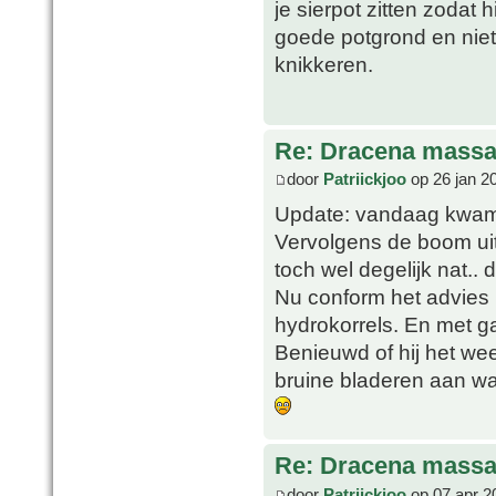
je sierpot zitten zodat 
goede potgrond en niet
knikkeren.
Re: Dracena mass
door
Patriickjoo
op 26 jan 2
Update: vandaag kwam 
Vervolgens de boom uit 
toch wel degelijk nat.. d
Nu conform het advies 
hydrokorrels. En met g
Benieuwd of hij het we
bruine bladeren aan wa
Re: Dracena mass
door
Patriickjoo
op 07 apr 2