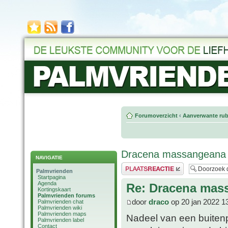
Forumoverzicht
‹
Aanverwante rub
Dracena massangeana
NAVIGATIE
Plaats een reactie
Palmvrienden
Startpagina
Agenda
Re: Dracena mas
Kortingskaart
Palmvrienden forums
door
draco
op 20 jan 2022 1
Palmvrienden chat
Palmvrienden wiki
Palmvrienden maps
Nadeel van een buitenp
Palmvrienden label
Contact