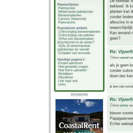
De filterbak 
Plantenlijsten
bekleed. Ik k
Palmbomen
planten kan i
Winterharde palmbomen
Bananenplanten
zonder bodems
Canna's (bloemriet)
alleszins in 
Palmvarens
waarschijnlij
Populairste artikels
1)
Verzorging bananenplanten
Kan iemand m
2)
Verzorging van palmen
gaan?
3)
Hoe een bananenplant
beschermen in de winter?
4)
De 10 winterhardste
palmbomen ter wereld
Re: Vijverf
5)
Zaaien van avocado
door
arpad ve
Handige pagina's
Exoten adressen
als je geen b
Veel gestelde vragen
zonder substr
Hoe foto's uploaden
Richtlijnen
doen dan kan
Disclaimer
Link naar ons
Links
ik ben niet vers
SPONSORS
Re: Vijverf
door
johny
op
biesen soorte
Papagaaiveer
Echte waterp