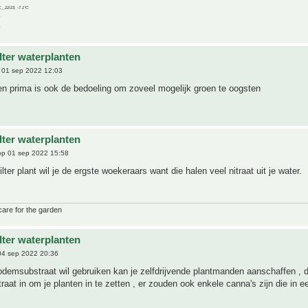
C__22/23, -7.1°C
ilter waterplanten
 01 sep 2022 12:03
nten prima is ook de bedoeling om zoveel mogelijk groen te oogsten
ilter waterplanten
p 01 sep 2022 15:58
ilter plant wil je de ergste woekeraars want die halen veel nitraat uit je water.
care for the garden
ilter waterplanten
4 sep 2022 20:36
odemsubstraat wil gebruiken kan je zelfdrijvende plantmanden aanschaffen , 
raat in om je planten in te zetten , er zouden ook enkele canna's zijn die in 