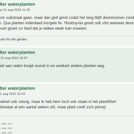
ilter waterplanten
p 31 aug 2022 11:29
oor substraat gaan, maar dan grof grind zodat het lang blijft doorstromen zond
. Qua planten inderdaad iris/gele lis. Houttuynia groeit ook vlot wanneer deze
unt groeit zo hard dat je iedere week kan snoeien.
care for the garden
ilter waterplanten
 31 aug 2022 16:37
iet aan raden kruipt overal in en woekert andere planten weg.
ilter waterplanten
1 aug 2022 22:43
ekert ook stevig, maar ik heb hem toch ook staan in het plantfilter!
weliswaar al een aantal weken stil, maar plant voelt zich prima)
C__20/21, -9.1°C
C__21/22, -5.2°C
C__21/22, -6.9°C