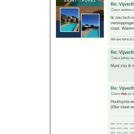
Re: Vijverf
door
tankton
o
Ik zou toch v
verstoppingen
staat. Waterm
We are here to 
Re: Vijverf
door
johny
op
Munt zou ik n
Re: Vijverf
door
Rob
op 3
Houttuynia wo
(filter staat 
08/09, -14.7°C__14/15, - 3.6°
09/10, -10.0°C__15/16, - 5.9°
10/11, - 7.9°C__16/17, - 7.9°