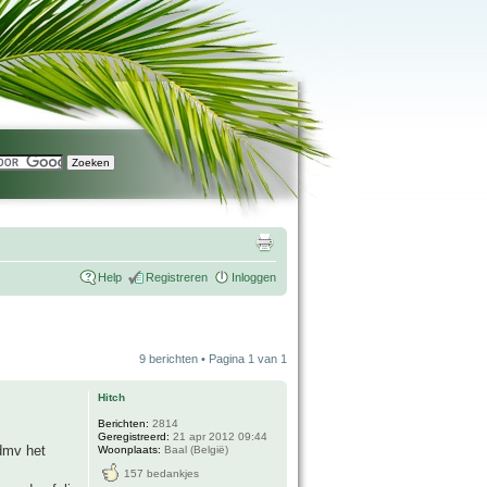
Help
Registreren
Inloggen
9 berichten • Pagina
1
van
1
Hitch
Berichten:
2814
Geregistreerd:
21 apr 2012 09:44
 dmv het
Woonplaats:
Baal (België)
157 bedankjes