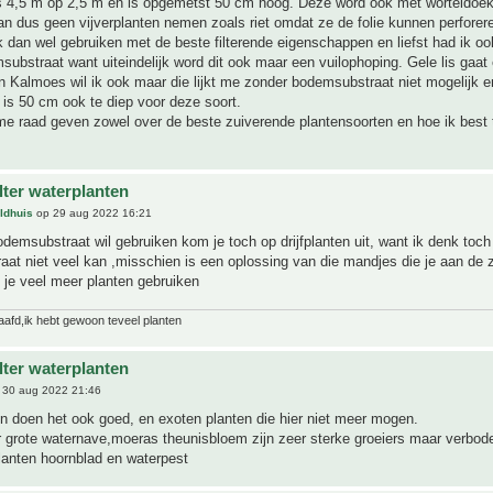
is 4,5 m op 2,5 m en is opgemetst 50 cm hoog. Deze word ook met worteldoek
an dus geen vijverplanten nemen zoals riet omdat ze de folie kunnen perforer
k dan wel gebruiken met de beste filterende eigenschappen en liefst had ik o
ubstraat want uiteindelijk word dit ook maar een vuilophoping. Gele lis gaat 
en Kalmoes wil ik ook maar die lijkt me zonder bodemsubstraat niet mogelijk e
k is 50 cm ook te diep voor deze soort.
e raad geven zowel over de beste zuiverende plantensoorten en hoe ik best 
ilter waterplanten
ldhuis
op 29 aug 2022 16:21
odemsubstraat wil gebruiken kom je toch op drijfplanten uit, want ik denk toch 
aat niet veel kan ,misschien is een oplossing van die mandjes die je aan de z
 je veel meer planten gebruiken
laafd,ik hebt gewoon teveel planten
ilter waterplanten
 30 aug 2022 21:46
n doen het ook goed, en exoten planten die hier niet meer mogen.
 grote waternave,moeras theunisbloem zijn zeer sterke groeiers maar verbod
lanten hoornblad en waterpest