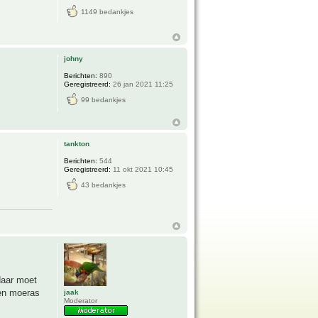
1149 bedankjes
johny
Berichten:
890
Geregistreerd:
26 jan 2021 11:25
99 bedankjes
tankton
Berichten:
544
Geregistreerd:
11 okt 2021 10:45
43 bedankjes
daar moet
een moeras
jaak
Moderator