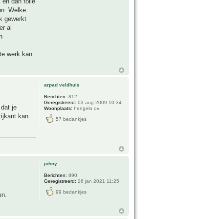
 en dan folie
en. Welke
ok gewerkt
er al
n
te werk kan
arpad veldhuis
Berichten:
812
Geregistreerd:
03 aug 2009 10:34
dat je
Woonplaats:
hengelo ov
ijkant kan
57 bedankjes
johny
Berichten:
890
Geregistreerd:
26 jan 2021 11:25
99 bedankjes
en.