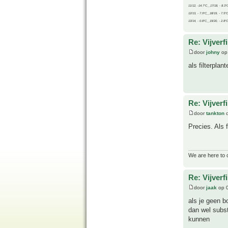
11/12, -14.7°C__17/18, - 8.3°
12/13, - 7.9°C__18/19, - 7.5°C
13/14, - 0.8°C__19/20, - 2.8°C
Re: Vijverf
door
johny
op
als filterpla
Re: Vijverf
door
tankton
o
Precies. Als f
We are here to 
Re: Vijverf
door
jaak
op 0
als je geen b
dan wel subst
kunnen