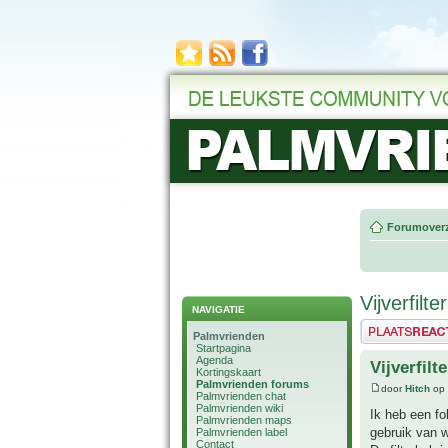
Forumoverz
Vijverfilt
NAVIGATIE
Plaats een reactie
Palmvrienden
Startpagina
Agenda
Vijverfilt
Kortingskaart
Palmvrienden forums
door
Hitch
op 
Palmvrienden chat
Palmvrienden wiki
Ik heb een fol
Palmvrienden maps
gebruik van w
Palmvrienden label
Contact