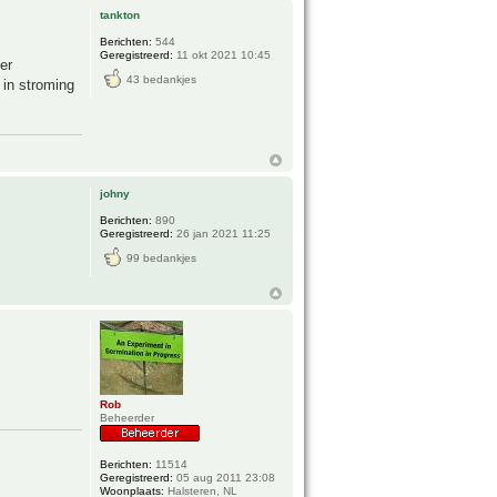
tankton
Berichten:
544
Geregistreerd:
11 okt 2021 10:45
er
43 bedankjes
 in stroming
johny
Berichten:
890
Geregistreerd:
26 jan 2021 11:25
99 bedankjes
Rob
Beheerder
Berichten:
11514
Geregistreerd:
05 aug 2011 23:08
Woonplaats:
Halsteren, NL