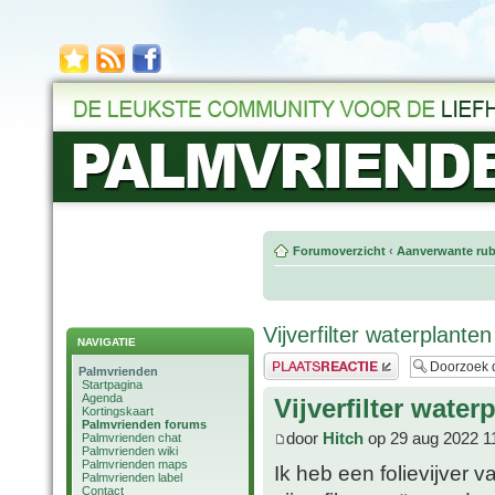
Forumoverzicht
‹
Aanverwante rub
Vijverfilter waterplanten
NAVIGATIE
Plaats een reactie
Palmvrienden
Startpagina
Agenda
Vijverfilter water
Kortingskaart
Palmvrienden forums
door
Hitch
op 29 aug 2022 1
Palmvrienden chat
Palmvrienden wiki
Palmvrienden maps
Ik heb een folievijver v
Palmvrienden label
Contact