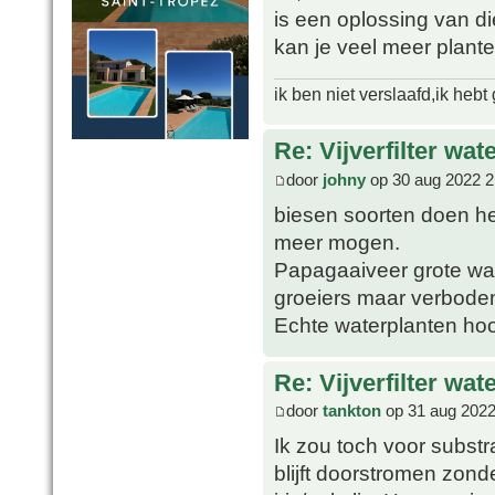
is een oplossing van d
kan je veel meer plant
ik ben niet verslaafd,ik heb
Re: Vijverfilter wat
door
johny
op 30 aug 2022 2
biesen soorten doen het
meer mogen.
Papagaaiveer grote wa
groeiers maar verbode
Echte waterplanten ho
Re: Vijverfilter wat
door
tankton
op 31 aug 2022
Ik zou toch voor substr
blijft doorstromen zon