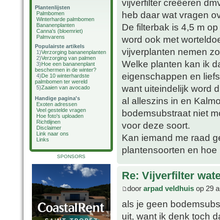
vijverfilter creëeren d
Plantenlijsten
heb daar wat vragen ov
Palmbomen
Winterharde palmbomen
De filterbak is 4,5 m 
Bananenplanten
Canna's (bloemriet)
Palmvarens
word ook met worteldoe
Populairste artikels
vijverplanten nemen zoa
1)
Verzorging bananenplanten
2)
Verzorging van palmen
Welke planten kan ik d
3)
Hoe een bananenplant
beschermen in de winter?
eigenschappen en lief
4)
De 10 winterhardste
palmbomen ter wereld
want uiteindelijk word 
5)
Zaaien van avocado
Handige pagina's
al alleszins in en Kalmo
Exoten adressen
Veel gestelde vragen
bodemsubstraat niet mog
Hoe foto's uploaden
Richtlijnen
voor deze soort.
Disclaimer
Link naar ons
Kan iemand me raad ge
Links
plantensoorten en hoe 
SPONSORS
Re: Vijverfilter wat
door
arpad veldhuis
op 29 a
als je geen bodemsubstr
uit, want ik denk toch 