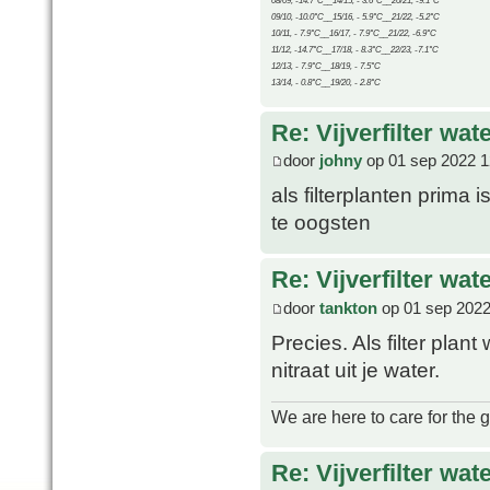
08/09, -14.7°C__14/15, - 3.6°C__20/21, -9.1°C
09/10, -10.0°C__15/16, - 5.9°C__21/22, -5.2°C
10/11, - 7.9°C__16/17, - 7.9°C__21/22, -6.9°C
11/12, -14.7°C__17/18, - 8.3°C__22/23, -7.1°C
12/13, - 7.9°C__18/19, - 7.5°C
13/14, - 0.8°C__19/20, - 2.8°C
Re: Vijverfilter wat
door
johny
op 01 sep 2022 1
als filterplanten prima
te oogsten
Re: Vijverfilter wat
door
tankton
op 01 sep 2022
Precies. Als filter plan
nitraat uit je water.
We are here to care for the 
Re: Vijverfilter wat