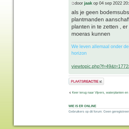
door
jaak
op 04 sep 2022 20
als je geen bodemsubstr
plantmanden aanschaffe
planten in te zetten , 
moeras kunnen
We leven allemaal onder de
horizon
viewtopic.php?f=49&t=177
Plaats een reactie
Keer terug naar Vijvers, waterplanten en
WIE IS ER ONLINE
Gebruikers op dit forum: Geen geregistreer