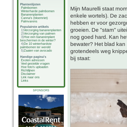
Plantenlijsten
Mijn Maurelli staat mom
Palmbomen
Winterharde palmbomen
enkele wortels). De z
Bananenplanten
Canna's (bloemriet)
Palmvarens
hebben er voor gezorgd 
Populairste artikels
groeien. De "stam" uite
1)
Verzorging bananenplanten
2)
Verzorging van palmen
nog goed hard. Kan het
3)
Hoe een bananenplant
beschermen in de winter?
bewater? Het blad kan a
4)
De 10 winterhardste
palmbomen ter wereld
grotendeels weg knippe
5)
Zaaien van avocado
Handige pagina's
bij staat:
Exoten adressen
Veel gestelde vragen
Hoe foto's uploaden
Richtlijnen
Disclaimer
Link naar ons
Links
SPONSORS