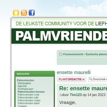
Forumoverzicht
‹
Exotische plant
ensette maurelli
NAVIGATIE
Plaats een reactie
Palmvrienden
Startpagina
Agenda
Re: ensette maure
Kortingskaart
Palmvrienden forums
door
Tim123
op 14 jan 2023 
Palmvrienden chat
Palmvrienden wiki
Palmvrienden maps
Vraagje,
Palmvrienden label
Contact