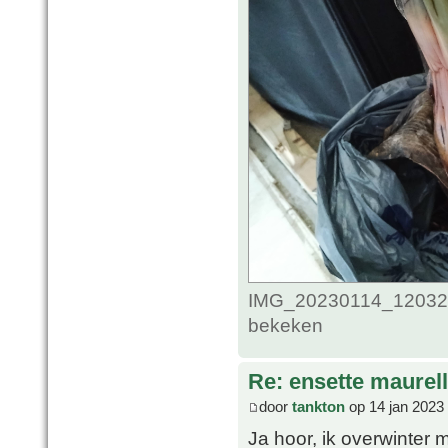
IMG_20230114_1203292
bekeken
Re: ensette maurell
door
tankton
op 14 jan 2023
Ja hoor, ik overwinter m