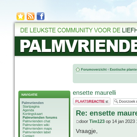
Forumoverzicht
‹
Exotische plant
ensette maurelli
NAVIGATIE
Plaats een reactie
Palmvrienden
Startpagina
Agenda
Re: ensette maure
Kortingskaart
Palmvrienden forums
door
Tim123
op 14 jan 2023 
Palmvrienden chat
Palmvrienden wiki
Palmvrienden maps
Vraagje,
Palmvrienden label
Contact