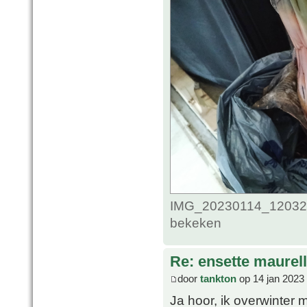
IMG_20230114_1203292
bekeken
Re: ensette maurell
door
tankton
op 14 jan 2023
Ja hoor, ik overwinter m