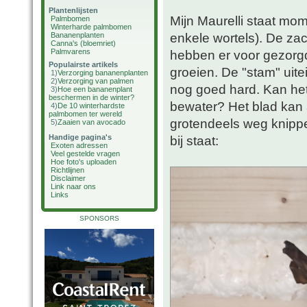
Plantenlijsten
Mijn Maurelli staat mom
Palmbomen
Winterharde palmbomen
enkele wortels). De z
Bananenplanten
Canna's (bloemriet)
Palmvarens
hebben er voor gezorgd 
Populairste artikels
groeien. De "stam" uite
1)
Verzorging bananenplanten
2)
Verzorging van palmen
nog goed hard. Kan het
3)
Hoe een bananenplant
beschermen in de winter?
bewater? Het blad kan a
4)
De 10 winterhardste
palmbomen ter wereld
grotendeels weg knippe
5)
Zaaien van avocado
Handige pagina's
bij staat:
Exoten adressen
Veel gestelde vragen
Hoe foto's uploaden
Richtlijnen
Disclaimer
Link naar ons
Links
SPONSORS