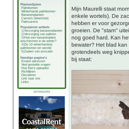
Plantenlijsten
Mijn Maurelli staat mom
Palmbomen
Winterharde palmbomen
enkele wortels). De z
Bananenplanten
Canna's (bloemriet)
Palmvarens
hebben er voor gezorgd 
Populairste artikels
groeien. De "stam" uite
1)
Verzorging bananenplanten
2)
Verzorging van palmen
nog goed hard. Kan het
3)
Hoe een bananenplant
beschermen in de winter?
bewater? Het blad kan a
4)
De 10 winterhardste
palmbomen ter wereld
grotendeels weg knippe
5)
Zaaien van avocado
Handige pagina's
bij staat:
Exoten adressen
Veel gestelde vragen
Hoe foto's uploaden
Richtlijnen
Disclaimer
Link naar ons
Links
SPONSORS