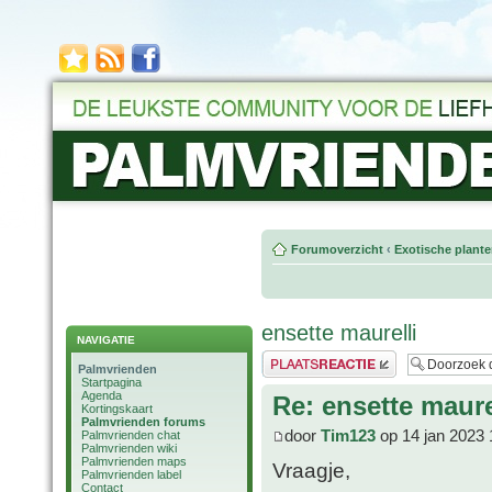
Forumoverzicht
‹
Exotische plant
ensette maurelli
NAVIGATIE
Plaats een reactie
Palmvrienden
Startpagina
Agenda
Re: ensette maure
Kortingskaart
Palmvrienden forums
door
Tim123
op 14 jan 2023 
Palmvrienden chat
Palmvrienden wiki
Palmvrienden maps
Vraagje,
Palmvrienden label
Contact