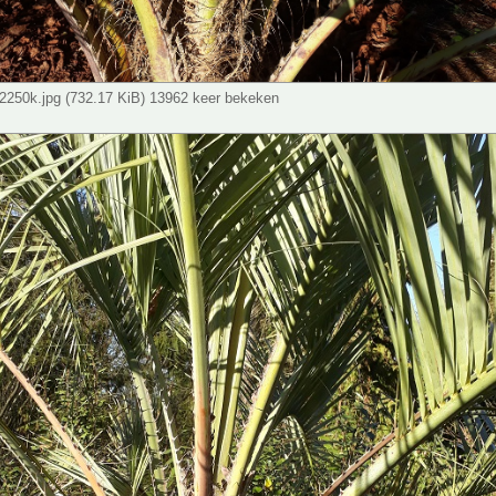
250k.jpg (732.17 KiB) 13962 keer bekeken