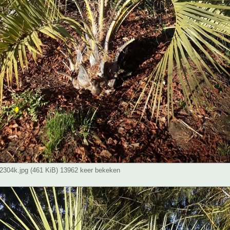
304k.jpg (461 KiB) 13962 keer bekeken