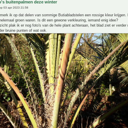
o's buitenpalmen deze winter
p 03 apr 2023 21:58
erk ik op dat delen van sommige Butiabladstelen een rossige kleur krijgen.
elemaal groen waren. Is dit een gewone verkleuring, iemand enig idee?
zicht plak ik er nog foto's van de hele plant achteraan, het blad ziet er verder
der bruine punten of wat ook.