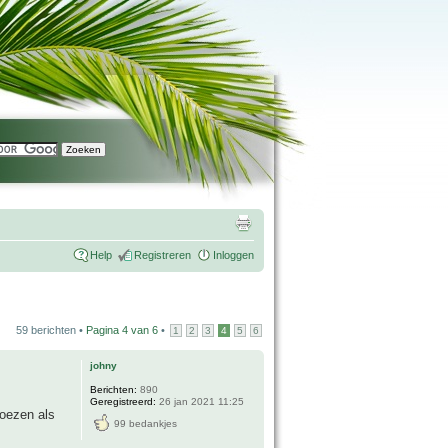
Help
Registreren
Inloggen
59 berichten •
Pagina
4
van
6
•
1
2
3
4
5
6
johny
Berichten:
890
Geregistreerd:
26 jan 2021 11:25
hoezen als
99 bedankjes