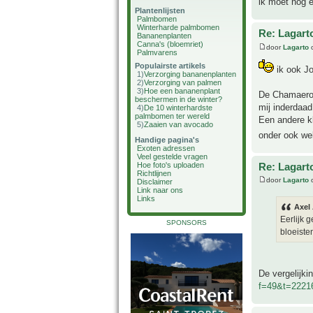
ik moet nog e
Plantenlijsten
Palmbomen
Winterharde palmbomen
Re: Lagart
Bananenplanten
Canna's (bloemriet)
door
Lagarto
o
Palmvarens
Populairste artikels
ik ook J
1)
Verzorging bananenplanten
2)
Verzorging van palmen
3)
Hoe een bananenplant
De Chamaerops
beschermen in de winter?
mij inderdaa
4)
De 10 winterhardste
palmbomen ter wereld
Een andere kl
5)
Zaaien van avocado
onder ook we
Handige pagina's
Exoten adressen
Veel gestelde vragen
Re: Lagart
Hoe foto's uploaden
Richtlijnen
door
Lagarto
o
Disclaimer
Link naar ons
Links
Axel
Eerlijk 
SPONSORS
bloeiste
De vergelijki
f=49&t=2221