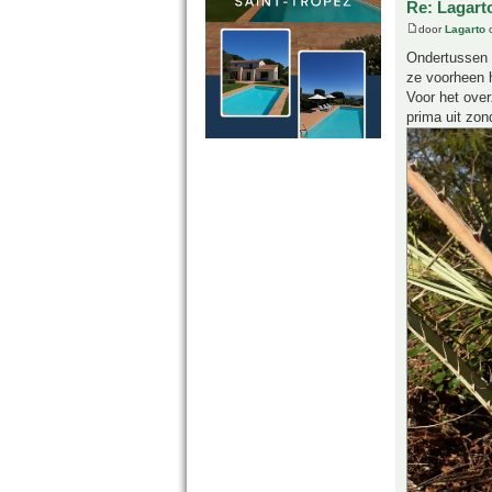
Re: Lagart
door
Lagarto
o
Ondertussen m
ze voorheen h
Voor het over
prima uit zon