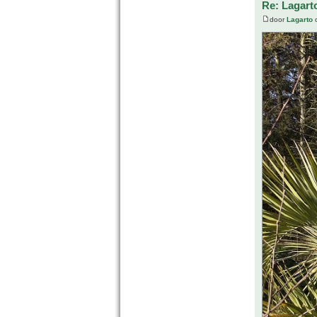
Re: Lagart
door
Lagarto
o