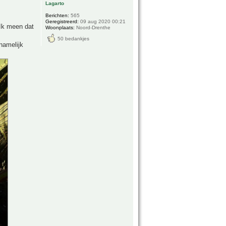
Lagarto
Berichten:
565
Geregistreerd:
09 aug 2020 00:21
 Ik meen dat
Woonplaats:
Noord-Drenthe
50 bedankjes
 namelijk