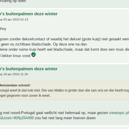
rvaring op doen
o's buitenpalmen deze winter
p 05 jan 2023 01:13
ohny
en zonder dekselcontact of waarbij het deksel (grote kuip) niet geraakt wer
d geen nu zichtbare bladschade. Op deze ene na dan.
eine onder ruime kuip heeft wel bladschade, maar dat komt door een muis di
l lekker knus vond
o's buitenpalmen deze winter
p 19 jan 2023 11:18
 Amsterdam schreef:
gezegd weet ik dat ook niet. Die van Matko is groter dan die van ons en die heeft n
ngel gegeven voor zover ik weet.
ng met noord-Portugal gaat wellicht niet helemaal op, maar gezien
viewtopic.p
6&start=90#p264499
zou het niet lang meer hoeven duren