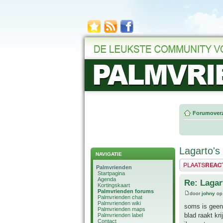
Forumoverz
Lagarto's
NAVIGATIE
Plaats een reactie
Palmvrienden
Startpagina
Agenda
Re: Lagar
Kortingskaart
Palmvrienden forums
door
johny
op 
Palmvrienden chat
Palmvrienden wiki
soms is geen 
Palmvrienden maps
blad raakt kr
Palmvrienden label
Contact