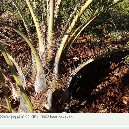
240k.jpg (416.92 KiB) 13962 keer bekeken