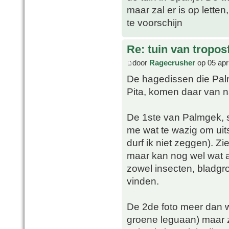
maar zal er is op lette
te voorschijn
Re: tuin van tropos
door
Ragecrusher
op 05 apr
De hagedissen die Palm
Pita, komen daar van n
De 1ste van Palmgek, 
me wat te wazig om uits
durf ik niet zeggen). Zi
maar kan nog wel wat a
zowel insecten, bladgroe
vinden.
De 2de foto meer dan w
groene leguaan) maar z