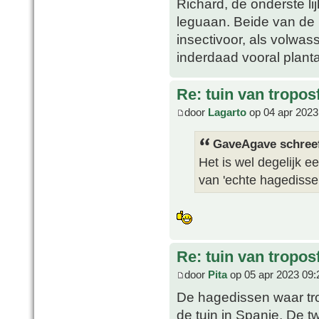
Richard, de onderste li
leguaan. Beide van de l
insectivoor, als volwas
inderdaad vooral planta
Re: tuin van tropos
door
Lagarto
op 04 apr 2023
GaveAgave schree
Het is wel degelijk e
van 'echte hagedissen'
Re: tuin van tropos
door
Pita
op 05 apr 2023 09:
De hagedissen waar trop
de tuin in Spanje. De t