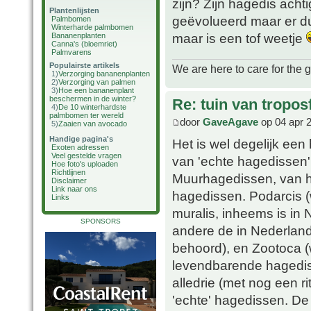
zijn? Zijn hagedis achti
Plantenlijsten
geëvolueerd maar er du
Palmbomen
Winterharde palmbomen
maar is een tof weetje
Bananenplanten
Canna's (bloemriet)
Palmvarens
Populairste artikels
We are here to care for the 
1)
Verzorging bananenplanten
2)
Verzorging van palmen
3)
Hoe een bananenplant
beschermen in de winter?
Re: tuin van tropos
4)
De 10 winterhardste
palmbomen ter wereld
door
GaveAgave
op 04 apr 
5)
Zaaien van avocado
Handige pagina's
Het is wel degelijk een 
Exoten adressen
Veel gestelde vragen
van 'echte hagedissen',
Hoe foto's uploaden
Richtlijnen
Muurhagedissen, van he
Disclaimer
Link naar ons
hagedissen. Podarcis 
Links
muralis, inheems is in
SPONSORS
andere de in Nederland
behoord), en Zootoca 
levendbarende hagedis,
alledrie (met nog een ri
'echte' hagedissen. De