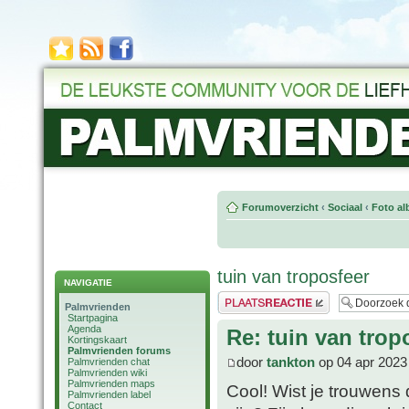
Forumoverzicht
‹
Sociaal
‹
Foto al
tuin van troposfeer
NAVIGATIE
Plaats een reactie
Palmvrienden
Startpagina
Agenda
Re: tuin van trop
Kortingskaart
Palmvrienden forums
door
tankton
op 04 apr 2023
Palmvrienden chat
Palmvrienden wiki
Palmvrienden maps
Cool! Wist je trouwens
Palmvrienden label
Contact