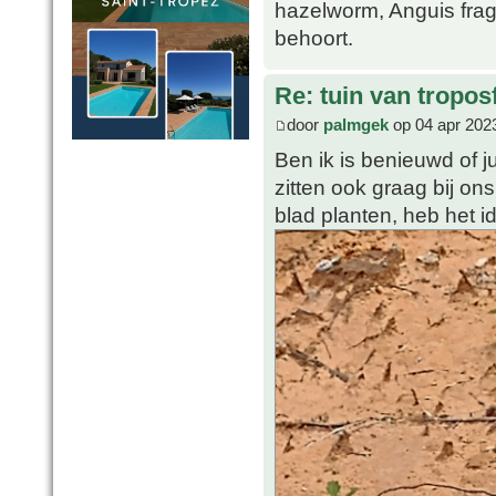
hazelworm, Anguis fragi
behoort.
Re: tuin van tropos
door
palmgek
op 04 apr 202
Ben ik is benieuwd of 
zitten ook graag bij o
blad planten, heb het id