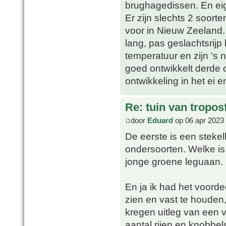
brughagedissen. En eig
Er zijn slechts 2 soort
voor in Nieuw Zeeland.
lang, pas geslachtsrijp
temperatuur en zijn 's 
goed ontwikkelt derde oo
ontwikkeling in het ei e
Re: tuin van tropos
door
Eduard
op 06 apr 2023
De eerste is een steke
ondersoorten. Welke is
jonge groene leguaan.
En ja ik had het voorde
zien en vast te houden
kregen uitleg van een v
aantal rijen en knobbel