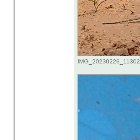
IMG_20230226_1130246