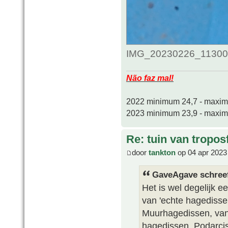
IMG_20230226_1130012
Não faz mal!
2022 minimum 24,7 - maxi
2023 minimum 23,9 - maxi
Re: tuin van tropos
door
tankton
op 04 apr 2023
GaveAgave schree
Het is wel degelijk e
van 'echte hagedissen
Muurhagedissen, van 
hagedissen. Podarci