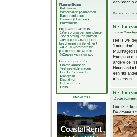
aan maar is 
Plantenlijsten
Palmbomen
Winterharde palmbomen
We are here to 
Bananenplanten
Canna's (bloemriet)
Palmvarens
Re: tuin va
Populairste artikels
1)
Verzorging bananenplanten
door
GaveAg
2)
Verzorging van palmen
3)
Hoe een bananenplant
Het is wel de
beschermen in de winter?
'Lacertidae'.
4)
De 10 winterhardste
palmbomen ter wereld
Muurhagediss
5)
Zaaien van avocado
Europese muu
Handige pagina's
andere de in 
Exoten adressen
Nederland inh
Veel gestelde vragen
Hoe foto's uploaden
een rits ande
Richtlijnen
inheems is is
Disclaimer
Link naar ons
Links
Re: tuin va
SPONSORS
door
palmgek
Ben ik is ben
De groene zit