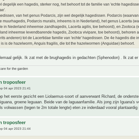
el degelijk een hagedis, sterker nog, het behoort tot de familie van 'echte hagedisse
ae'.
dissen, van het genus Podarcis, zijn wel degelijk hagedissen. Podarcis (waarvan
 muurhagedis, Podarcis muralis, inheems is in Nederland), het genus Lacerta (w
e in Nederland inheemse zandhagedis, Lacerta agilis, toe behoord), en Zootoca (
land inheemse levendbarende hagedis, Zootoca vivipare, toe behoord), behoren al
rits anderen) tot de Lacertidae familie van 'echte' hagedissen. De 4e hagedis die 
is is de hazelworm, Anguis fragilis, die tot the hazelwormen (Anguidae) behoort.
lemaal gelijk. Ik zat met de brughagedis in gedachten (Sphenodon) . Ik zat e
care for the garden
n troposfeer
p 04 apr 2023 21:41
p het eerste gezicht een Liolaemus-soort of aanverwant Richard, de onderste l
iguana, groene leguaan. Beide van de laguaanfamilie. Als jong zijn Iguana's v
als volwassen (tegen te 2m totale lengte) eten ze inderdaad vooral plantaardig 
n troposfeer
p 04 apr 2023 21:44