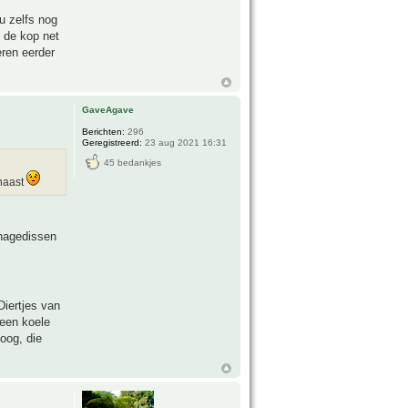
u zelfs nog
 de kop net
eren eerder
GaveAgave
Berichten:
296
Geregistreerd:
23 aug 2021 16:31
45 bedankjes
 naast
ghagedissen
Diertjes van
 een koele
oog, die