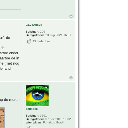
GaveAgave
Berichten:
296
Geregistreerd:
23 aug 2021 16:31
en', de
45 bedankjes
 de
artoe onder
aartoe de in
rie (met nog
derland
 op de muren.
palmgek
Berichten:
3761
Geregistreerd:
07 dec 2010 19:32
Woonplaats:
Fortaleza Brasil