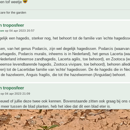
een tof weetje
care for the garden
n troposfeer
ave
op 04 apr 2023 20:57
gelijk een hagedis, sterker nog, het behoort tot de familie van 'echte hagediss
en, van het genus Podarcis, zijn wel degelijk hagedissen. Podarcis (waarvan
rhagedis, Podarcis muralis, inheems is in Nederland), het genus Lacerta (wa
Nederland inheemse zandhagedis, Lacerta agilis, toe behoord), en Zootoca (w
eemse levendbarende hagedis, Zootoca vivipare, toe behoord), behoren alled
ren) tot de Lacertidae familie van 'echte' hagedissen. De 4e hagedis die in Ne
 de hazelworm, Anguis fragilis, die tot the hazelwormen (Anguidae) behoort.
n troposfeer
op 04 apr 2023 21:09
ieuwd of jullie deze twee ook kennen. Bovenstaande zitten ook graag bij ons
 meer tussen de blad planten, heb het idee dat dit een blad eter is.