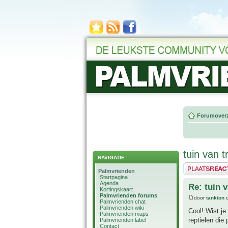
Forumoverz
tuin van t
NAVIGATIE
Plaats een reactie
Palmvrienden
Startpagina
Agenda
Re: tuin 
Kortingskaart
Palmvrienden forums
door
tankton
o
Palmvrienden chat
Palmvrienden wiki
Cool! Wist je
Palmvrienden maps
reptielen die
Palmvrienden label
Contact