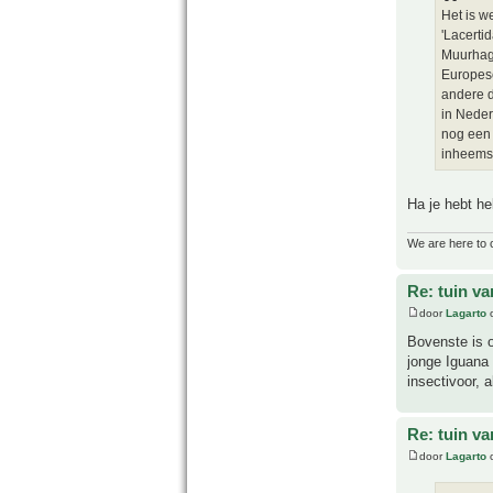
Het is w
'Lacertid
Muurhage
Europese
andere d
in Neder
nog een 
inheems 
Ha je hebt he
We are here to 
Re: tuin va
door
Lagarto
o
Bovenste is o
jonge Iguana 
insectivoor, 
Re: tuin va
door
Lagarto
o