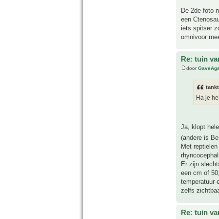
De 2de foto 
een Ctenosaur
iets spitser 
omnivoor meer
Re: tuin va
door
GaveAg
tank
Ha je he
Ja, klopt hel
(andere is Be
Met reptielen
rhyncocephali
Er zijn slech
een cm of 50,
temperatuur e
zelfs zichtbaa
Re: tuin va