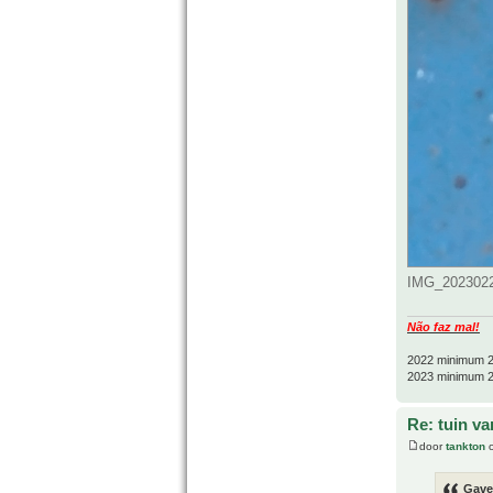
IMG_20230226
Não faz mal!
2022 minimum 2
2023 minimum 2
Re: tuin va
door
tankton
o
Gave