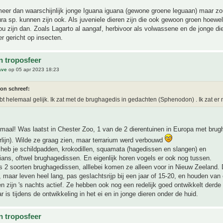
meer dan waarschijnlijk jonge Iguana iguana (gewone groene leguaan) maar zo
a sp. kunnen zijn ook. Als juveniele dieren zijn die ook gewoon groen hoewel
zou zijn dan. Zoals Lagarto al aangaf, herbivoor als volwassene en de jonge di
 gericht op insecten.
n troposfeer
ave
op 05 apr 2023 18:23
ton schreef:
bt helemaal gelijk. Ik zat met de brughagedis in gedachten (Sphenodon) . Ik zat er
emaal! Was laatst in Chester Zoo, 1 van de 2 dierentuinen in Europa met bru
rlijn). Wilde ze graag zien, maar terrarium werd verbouwd
 heb je schildpadden, krokodillen, squamata (hagedissen en slangen) en
ans, oftwel brughagedissen. En eigenlijk horen vogels er ook nog tussen.
ts 2 soorten brughagedissen, alllebei komen ze alleen voor in Nieuw Zeeland. 
 maar leven heel lang, pas geslachtsrijp bij een jaar of 15-20, en houden van
n zijn 's nachts actief. Ze hebben ook nog een redelijk goed ontwikkelt derde 
r is tijdens de ontwikkeling in het ei en in jonge dieren onder de huid.
n troposfeer