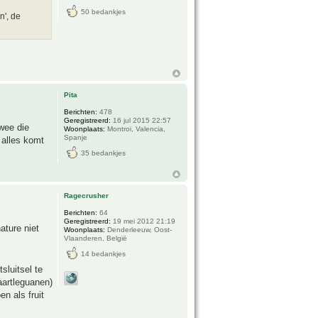
50 bedankjes
n', de
Pita
Berichten:
478
Geregistreerd:
16 jul 2015 22:57
twee die
Woonplaats:
Montroi, Valencia,
Spanje
 alles komt
35 bedankjes
Ragecrusher
Berichten:
64
Geregistreerd:
19 mei 2012 21:19
ature niet
Woonplaats:
Denderleeuw, Oost-
Vlaanderen, België
14 bedankjes
sluitsel te
taartleguanen)
n als fruit