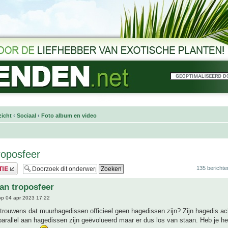
icht
‹
Sociaal
‹
Foto album en video
roposfeer
135 berichte
van troposfeer
p 04 apr 2023 17:22
 trouwens dat muurhagedissen officieel geen hagedissen zijn? Zijn hagedis ac
 parallel aan hagedissen zijn geëvolueerd maar er dus los van staan. Heb je h