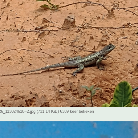
_113024618~2.jpg (731.14 KiB) 6389 keer bekeken