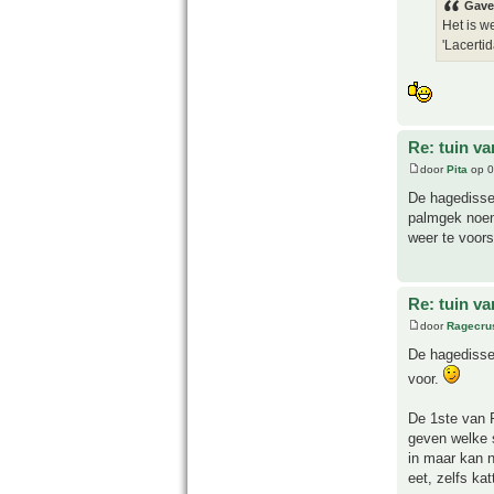
Gave
Het is w
'Lacertida
Re: tuin va
door
Pita
op 0
De hagedissen
palmgek noemt
weer te voors
Re: tuin va
door
Ragecru
De hagedissen
voor.
De 1ste van P
geven welke s
in maar kan n
eet, zelfs ka