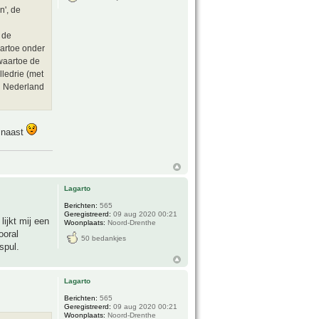
n', de
 de
aartoe onder
waartoe de
ledrie (met
in Nederland
r naast
Lagarto
Berichten:
565
Geregistreerd:
09 aug 2020 00:21
ijkt mij een
Woonplaats:
Noord-Drenthe
ooral
50 bedankjes
spul.
Lagarto
Berichten:
565
Geregistreerd:
09 aug 2020 00:21
Woonplaats:
Noord-Drenthe