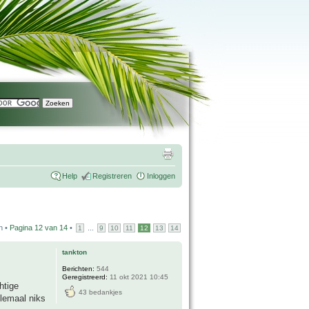
Help
Registreren
Inloggen
n •
Pagina
12
van
14
•
...
1
9
10
11
12
13
14
tankton
Berichten:
544
Geregistreerd:
11 okt 2021 10:45
htige
43 bedankjes
elemaal niks