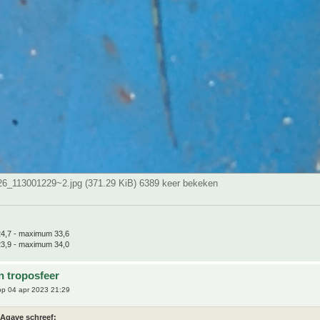
_113001229~2.jpg (371.29 KiB) 6389 keer bekeken
4,7 - maximum 33,6
3,9 - maximum 34,0
n troposfeer
p 04 apr 2023 21:29
Agave schreef: