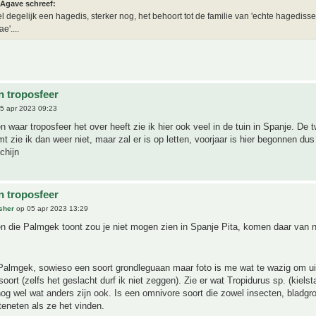
Agave schreef:
el degelijk een hagedis, sterker nog, het behoort tot de familie van 'echte hagedisse
e'....
n troposfeer
5 apr 2023 09:23
 waar troposfeer het over heeft zie ik hier ook veel in de tuin in Spanje. De 
 zie ik dan weer niet, maar zal er is op letten, voorjaar is hier begonnen dus
chijn
n troposfeer
sher
op 05 apr 2023 13:29
 die Palmgek toont zou je niet mogen zien in Spanje Pita, komen daar van n
almgek, sowieso een soort grondleguaan maar foto is me wat te wazig om uit
oort (zelfs het geslacht durf ik niet zeggen). Zie er wat Tropidurus sp. (kiels
og wel wat anders zijn ook. Is een omnivore soort die zowel insecten, bladgroe
tteneten als ze het vinden.