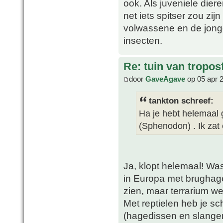
ook. Als juveniele die
net iets spitser zou zij
volwassene en de jonge
insecten.
Re: tuin van tropos
door
GaveAgave
op 05 apr 
tankton schreef:
Ha je hebt helemaal g
(Sphenodon) . Ik zat
Ja, klopt helemaal! Was
in Europa met brughage
zien, maar terrarium 
Met reptielen heb je s
(hagedissen en slangen