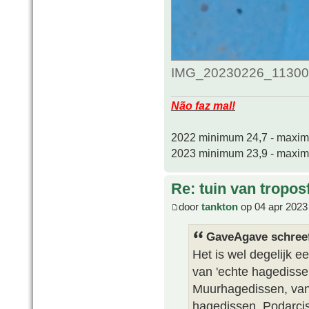
IMG_20230226_1130012
Não faz mal!
2022 minimum 24,7 - maxi
2023 minimum 23,9 - maxi
Re: tuin van tropos
door
tankton
op 04 apr 2023
GaveAgave schree
Het is wel degelijk e
van 'echte hagedissen
Muurhagedissen, van 
hagedissen. Podarci