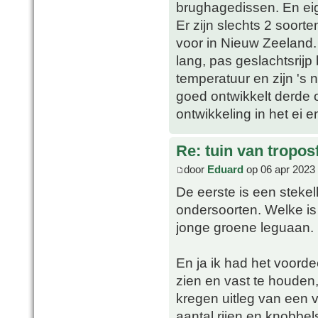
brughagedissen. En eig
Er zijn slechts 2 soort
voor in Nieuw Zeeland.
lang, pas geslachtsrijp
temperatuur en zijn 's 
goed ontwikkelt derde oo
ontwikkeling in het ei e
Re: tuin van tropos
door
Eduard
op 06 apr 2023
De eerste is een steke
ondersoorten. Welke is
jonge groene leguaan.
En ja ik had het voorde
zien en vast te houden
kregen uitleg van een v
aantal rijen en knobbel