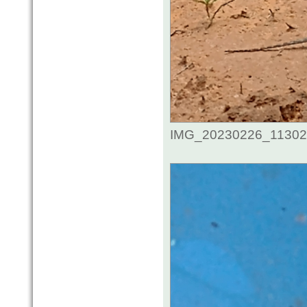
IMG_20230226_1130246