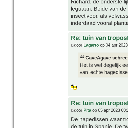
Richard, de onderste li
leguaan. Beide van de l
insectivoor, als volwas
inderdaad vooral planta
Re: tuin van tropos
door
Lagarto
op 04 apr 2023
GaveAgave schree
Het is wel degelijk e
van 'echte hagedissen'
Re: tuin van tropos
door
Pita
op 05 apr 2023 09:
De hagedissen waar trop
de tuin in Spanje. De t