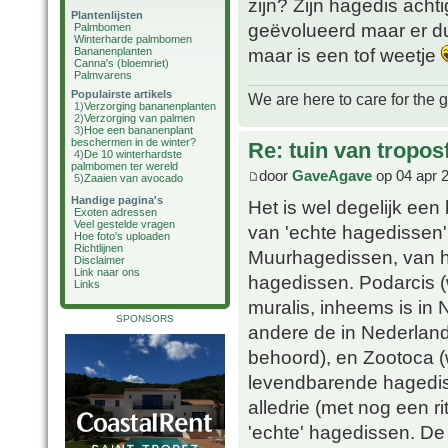
zijn? Zijn hagedis achti
Plantenlijsten
geëvolueerd maar er du
Palmbomen
Winterharde palmbomen
maar is een tof weetje
Bananenplanten
Canna's (bloemriet)
Palmvarens
Populairste artikels
We are here to care for the 
1)
Verzorging bananenplanten
2)
Verzorging van palmen
3)
Hoe een bananenplant
beschermen in de winter?
Re: tuin van tropos
4)
De 10 winterhardste
palmbomen ter wereld
door
GaveAgave
op 04 apr 
5)
Zaaien van avocado
Handige pagina's
Het is wel degelijk een 
Exoten adressen
Veel gestelde vragen
van 'echte hagedissen',
Hoe foto's uploaden
Richtlijnen
Muurhagedissen, van he
Disclaimer
Link naar ons
hagedissen. Podarcis 
Links
muralis, inheems is in
SPONSORS
andere de in Nederland
behoord), en Zootoca 
levendbarende hagedis,
alledrie (met nog een ri
'echte' hagedissen. De