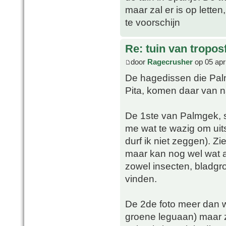
maar zal er is op lette
te voorschijn
Re: tuin van tropos
door
Ragecrusher
op 05 apr
De hagedissen die Palm
Pita, komen daar van n
De 1ste van Palmgek, 
me wat te wazig om uits
durf ik niet zeggen). Zi
maar kan nog wel wat a
zowel insecten, bladgroe
vinden.
De 2de foto meer dan w
groene leguaan) maar z