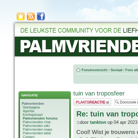
Forumoverzicht
‹
Sociaal
‹
Foto al
tuin van troposfeer
NAVIGATIE
Plaats een reactie
Palmvrienden
Startpagina
Agenda
Re: tuin van trop
Kortingskaart
Palmvrienden forums
door
tankton
op 04 apr 2023
Palmvrienden chat
Palmvrienden wiki
Palmvrienden maps
Cool! Wist je trouwens
Palmvrienden label
Contact