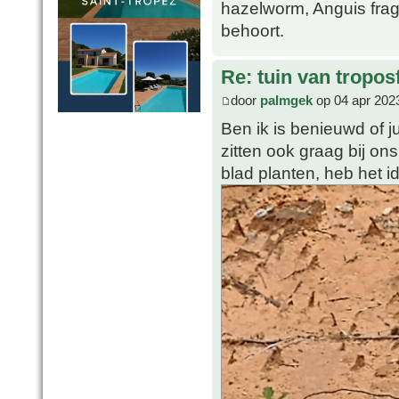
hazelworm, Anguis fragi
behoort.
Re: tuin van tropos
door
palmgek
op 04 apr 202
Ben ik is benieuwd of 
zitten ook graag bij o
blad planten, heb het id