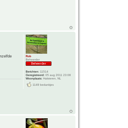
nzelfde
Rob
Beheerder
Berichten:
11514
Geregistreerd:
05 aug 2011 23:08
Woonplaats:
Halsteren, NL
1149 bedankjes