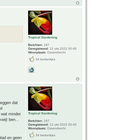
Tropical Gardening
Berichten:
197
Geregistreerd:
12 okt 2022 00:40
Woonplaats:
Ossendrecht
34 bedankjes
zeggen dat
el
 wat minder.
Tropical Gardening
wijt ben...
Berichten:
197
Geregistreerd:
12 okt 2022 00:40
Woonplaats:
Ossendrecht
34 bedankjes
blad en geen