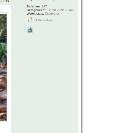
ar is.
Berichten:
197
Geregistreerd:
12 okt 2022 00:40
Woonplaats:
Ossendrecht
34 bedankjes