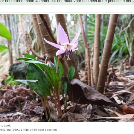
 ontzettend mooi! Jammer dat het maar voor een heel korte periode in het ja
ns-canis
41.jpg (269.71 KiB) 9459 keer bekeken