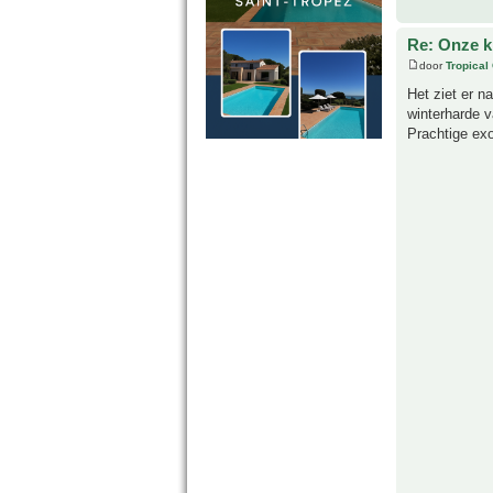
Re: Onze kl
door
Tropical
Het ziet er n
winterharde v
Prachtige exo