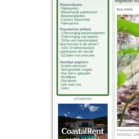
ongewoon maar
Plantenlijsten
Palmbomen
BIJLAGEN
Winterharde palmbomen
Bananenplanten
Canna's (bloemriet)
Palmvarens
Populairste artikels
1)
Verzorging bananenplanten
2)
Verzorging van palmen
3)
Hoe een bananenplant
beschermen in de winter?
4)
De 10 winterhardste
palmbomen ter wereld
5)
Zaaien van avocado
Handige pagina's
Exoten adressen
Veel gestelde vragen
Hoe foto's uploaden
Richtlijnen
Disclaimer
Link naar ons
Links
SPONSORS
Erythronium de
20230322_1046