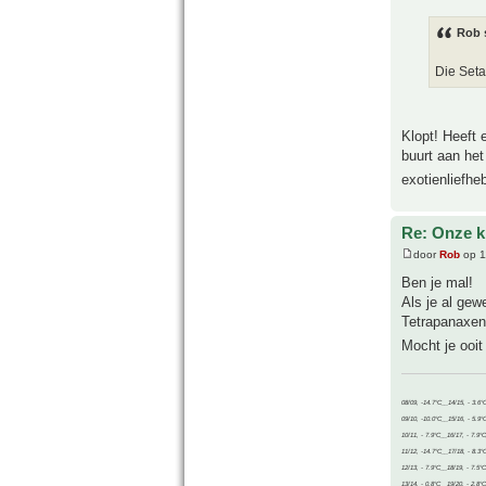
Rob 
Die Setar
Klopt! Heeft 
buurt aan het
exotienliefhe
Re: Onze kl
door
Rob
op 1
Ben je mal!
Als je al gew
Tetrapanaxen 
Mocht je ooi
08/09, -14.7°C__14/15, - 3.6°
09/10, -10.0°C__15/16, - 5.9°
10/11, - 7.9°C__16/17, - 7.9°
11/12, -14.7°C__17/18, - 8.3°
12/13, - 7.9°C__18/19, - 7.5°C
13/14, - 0.8°C__19/20, - 2.8°C