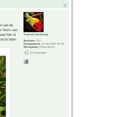
ch wel de
 foto's van,
aat hier al
Tropical Gardening
it te laten
Berichten:
197
Geregistreerd:
12 okt 2022 00:40
Woonplaats:
Ossendrecht
34 bedankjes