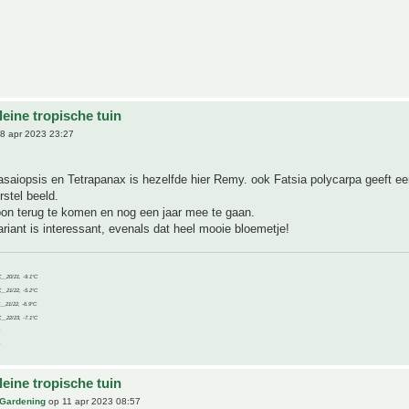
eine tropische tuin
8 apr 2023 23:27
saiopsis en Tetrapanax is hezelfde hier Remy. ook Fatsia polycarpa geeft ee
stel beeld.
oon terug te komen en nog een jaar mee te gaan.
ariant is interessant, evenals dat heel mooie bloemetje!
C__20/21, -9.1°C
C__21/22, -5.2°C
C__21/22, -6.9°C
C__22/23, -7.1°C
eine tropische tuin
 Gardening
op 11 apr 2023 08:57