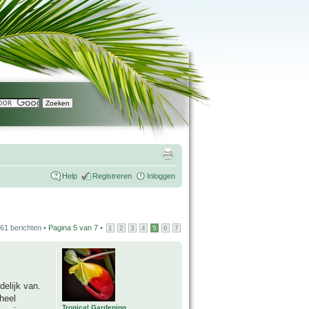
Help
Registreren
Inloggen
61 berichten •
Pagina
5
van
7
•
1
2
3
4
5
6
7
delijk van.
heel
Tropical Gardening