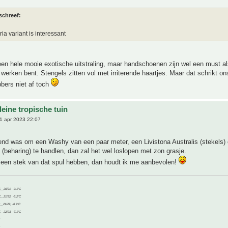
schreef:
ia variant is interessant
een hele mooie exotische uitstraling, maar handschoenen zijn wel een must als
 werken bent. Stengels zitten vol met irriterende haartjes. Maar dat schrikt on
bbers niet af toch
eine tropische tuin
1 apr 2023 22:07
end was om een Washy van een paar meter, een Livistona Australis (stekels) 
(beharing) te handlen, dan zal het wel loslopen met zon grasje.
t een stek van dat spul hebben, dan houdt ik me aanbevolen!
C__20/21, -9.1°C
C__21/22, -5.2°C
C__21/22, -6.9°C
C__22/23, -7.1°C