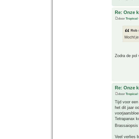
Re: Onze kl
door
Tropical
Rob 
Mocht je
Zodra de pol
Re: Onze kl
door
Tropical
Tijd voor een
het dit jaar o
voorjaarsbloe
Tetrapanax ko
Brassaiopsis
Veel verlies 