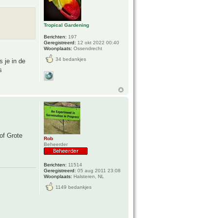
Tropical Gardening
Berichten:
197
Geregistreerd:
12 okt 2022 00:40
Woonplaats:
Ossendrecht
34 bedankjes
 je in de
s
of Grote
Rob
Beheerder
Berichten:
11514
Geregistreerd:
05 aug 2011 23:08
Woonplaats:
Halsteren, NL
1149 bedankjes