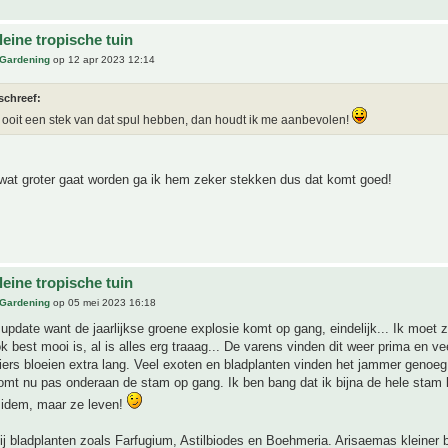
eine tropische tuin
 Gardening
op 12 apr 2023 12:14
schreef:
 ooit een stek van dat spul hebben, dan houdt ik me aanbevolen!
 wat groter gaat worden ga ik hem zeker stekken dus dat komt goed!
eine tropische tuin
 Gardening
op 05 mei 2023 16:18
 update want de jaarlijkse groene explosie komt op gang, eindelijk... Ik moet 
ok best mooi is, al is alles erg traaag... De varens vinden dit weer prima en ve
iers bloeien extra lang. Veel exoten en bladplanten vinden het jammer genoeg
mt nu pas onderaan de stam op gang. Ik ben bang dat ik bijna de hele stam k
 idem, maar ze leven!
bij bladplanten zoals Farfugium, Astilbiodes en Boehmeria. Arisaemas kleiner 