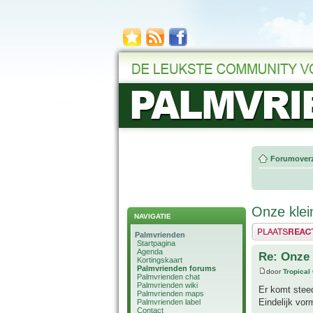
Forumoverz
Onze klei
NAVIGATIE
Plaats een reactie
Palmvrienden
Startpagina
Agenda
Re: Onze 
Kortingskaart
Palmvrienden forums
door
Tropical
Palmvrienden chat
Palmvrienden wiki
Er komt steed
Palmvrienden maps
Eindelijk vor
Palmvrienden label
Contact