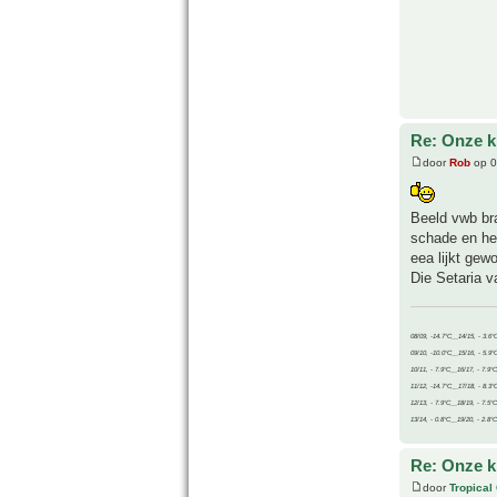
Re: Onze kl
door
Rob
op 0
Beeld vwb bra
schade en her
eea lijkt gew
Die Setaria v
08/09, -14.7°C__14/15, - 3.6°
09/10, -10.0°C__15/16, - 5.9°
10/11, - 7.9°C__16/17, - 7.9°
11/12, -14.7°C__17/18, - 8.3°
12/13, - 7.9°C__18/19, - 7.5°C
13/14, - 0.8°C__19/20, - 2.8°C
Re: Onze kl
door
Tropical