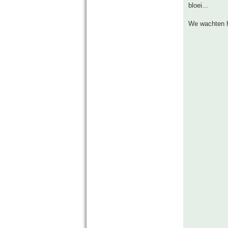
bloei...
We wachten h