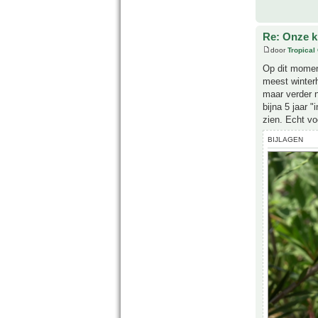
Re: Onze kl
door
Tropical
Op dit moment
meest winterh
maar verder n
bijna 5 jaar 
zien. Echt vo
BIJLAGEN