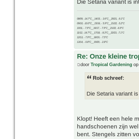
Die Setaria variant is 
08/09, -14.7°C__14/15, - 3.6°C__20/21, -9.1°C
09/10, -10.0°C__15/16, - 5.9°C__21/22, -5.2°C
10/11, - 7.9°C__16/17, - 7.9°C__21/22, -6.9°C
11/12, -14.7°C__17/18, - 8.3°C__22/23, -7.1°C
12/13, - 7.9°C__18/19, - 7.5°C
13/14, - 0.8°C__19/20, - 2.8°C
Re: Onze kleine tro
door
Tropical Gardening
op 
Rob schreef:
Die Setaria variant is
Klopt! Heeft een hele m
handschoenen zijn wel 
bent. Stengels zitten vo