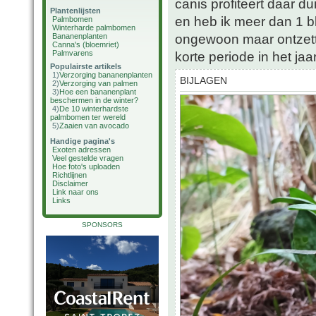
canis profiteert daar du
Plantenlijsten
en heb ik meer dan 1 b
Palmbomen
Winterharde palmbomen
ongewoon maar ontzett
Bananenplanten
Canna's (bloemriet)
Palmvarens
korte periode in het jaar
Populairste artikels
1)
Verzorging bananenplanten
BIJLAGEN
2)
Verzorging van palmen
3)
Hoe een bananenplant
beschermen in de winter?
4)
De 10 winterhardste
palmbomen ter wereld
5)
Zaaien van avocado
Handige pagina's
Exoten adressen
Veel gestelde vragen
Hoe foto's uploaden
Richtlijnen
Disclaimer
Link naar ons
Links
SPONSORS