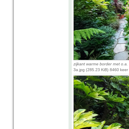
zijkant warme border met o.a. 
3a.jpg (285.23 KiB) 8460 kee