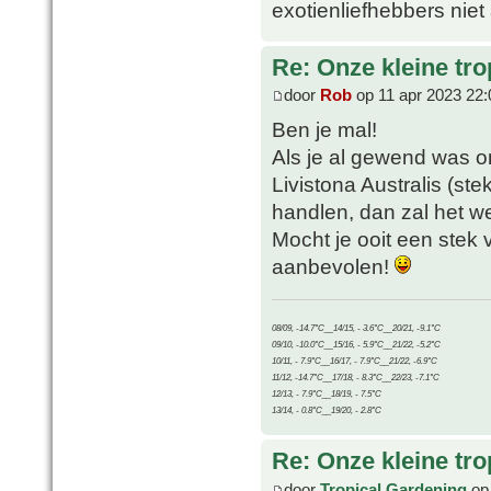
exotienliefhebbers niet
Re: Onze kleine tro
door
Rob
op 11 apr 2023 22:
Ben je mal!
Als je al gewend was 
Livistona Australis (st
handlen, dan zal het we
Mocht je ooit een stek
aanbevolen!
08/09, -14.7°C__14/15, - 3.6°C__20/21, -9.1°C
09/10, -10.0°C__15/16, - 5.9°C__21/22, -5.2°C
10/11, - 7.9°C__16/17, - 7.9°C__21/22, -6.9°C
11/12, -14.7°C__17/18, - 8.3°C__22/23, -7.1°C
12/13, - 7.9°C__18/19, - 7.5°C
13/14, - 0.8°C__19/20, - 2.8°C
Re: Onze kleine tro
door
Tropical Gardening
op 