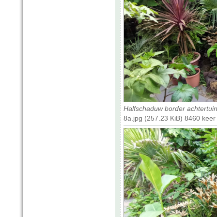
Halfschaduw border achtertui
8a.jpg (257.23 KiB) 8460 kee