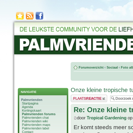
Forumoverzicht
‹
Sociaal
‹
Foto al
Onze kleine tropische t
NAVIGATIE
Plaats een reactie
Palmvrienden
Startpagina
Agenda
Re: Onze kleine t
Kortingskaart
Palmvrienden forums
door
Tropical Gardening
op 
Palmvrienden chat
Palmvrienden wiki
Palmvrienden maps
Er komt steeds meer sc
Palmvrienden label
Contact