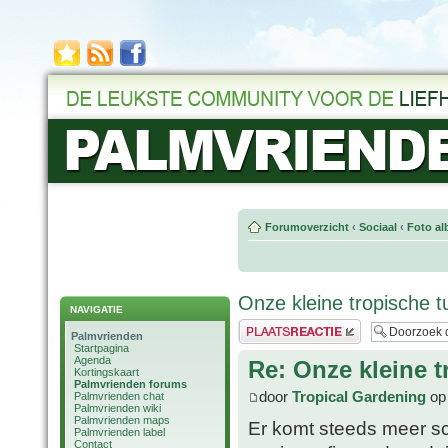
Forumoverzicht
‹
Sociaal
‹
Foto al
Onze kleine tropische t
NAVIGATIE
Plaats een reactie
Palmvrienden
Startpagina
Agenda
Re: Onze kleine t
Kortingskaart
Palmvrienden forums
door
Tropical Gardening
op 
Palmvrienden chat
Palmvrienden wiki
Palmvrienden maps
Er komt steeds meer sc
Palmvrienden label
Contact