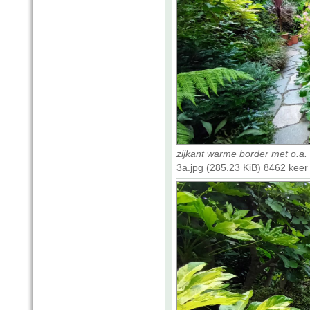
zijkant warme border met o.a. 
3a.jpg (285.23 KiB) 8462 kee