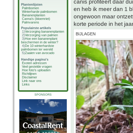
canis profiteert daar du
Plantenlijsten
en heb ik meer dan 1 b
Palmbomen
Winterharde palmbomen
ongewoon maar ontzett
Bananenplanten
Canna's (bloemriet)
Palmvarens
korte periode in het jaar
Populairste artikels
1)
Verzorging bananenplanten
BIJLAGEN
2)
Verzorging van palmen
3)
Hoe een bananenplant
beschermen in de winter?
4)
De 10 winterhardste
palmbomen ter wereld
5)
Zaaien van avocado
Handige pagina's
Exoten adressen
Veel gestelde vragen
Hoe foto's uploaden
Richtlijnen
Disclaimer
Link naar ons
Links
SPONSORS