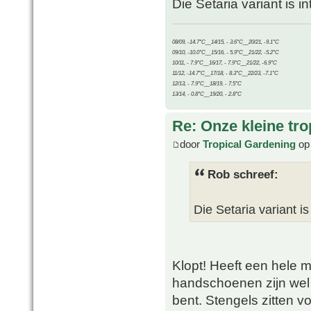
Die Setaria variant is 
08/09, -14.7°C__14/15, - 3.6°C__20/21, -9.1°C
09/10, -10.0°C__15/16, - 5.9°C__21/22, -5.2°C
10/11, - 7.9°C__16/17, - 7.9°C__21/22, -6.9°C
11/12, -14.7°C__17/18, - 8.3°C__22/23, -7.1°C
12/13, - 7.9°C__18/19, - 7.5°C
13/14, - 0.8°C__19/20, - 2.8°C
Re: Onze kleine tro
door
Tropical Gardening
op 
Rob schreef:
Die Setaria variant is
Klopt! Heeft een hele m
handschoenen zijn wel 
bent. Stengels zitten vo