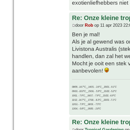
exotienliefhebbers niet
Re: Onze kleine tro
door
Rob
op 11 apr 2023 22:
Ben je mal!
Als je al gewend was 
Livistona Australis (st
handlen, dan zal het we
Mocht je ooit een stek
aanbevolen!
08/09, -14.7°C__14/15, - 3.6°C__20/21, -9.1°C
09/10, -10.0°C__15/16, - 5.9°C__21/22, -5.2°C
10/11, - 7.9°C__16/17, - 7.9°C__21/22, -6.9°C
11/12, -14.7°C__17/18, - 8.3°C__22/23, -7.1°C
12/13, - 7.9°C__18/19, - 7.5°C
13/14, - 0.8°C__19/20, - 2.8°C
Re: Onze kleine tro
door
Tropical Gardening
op 