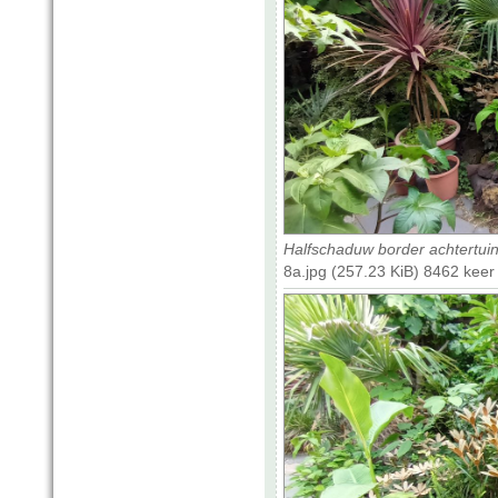
Halfschaduw border achtertui
8a.jpg (257.23 KiB) 8462 kee