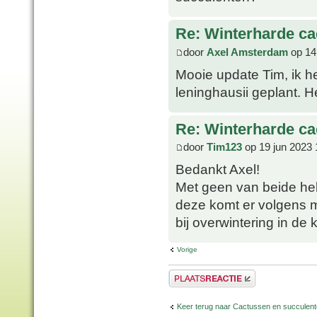
Re: Winterharde c
door
Axel Amsterdam
op 14
Mooie update Tim, ik he
leninghausii geplant. 
Re: Winterharde c
door
Tim123
op 19 jun 2023 
Bedankt Axel!
Met geen van beide heb
deze komt er volgens mi
bij overwintering in de 
Vorige
Plaats een reactie
Keer terug naar Cactussen en succulen