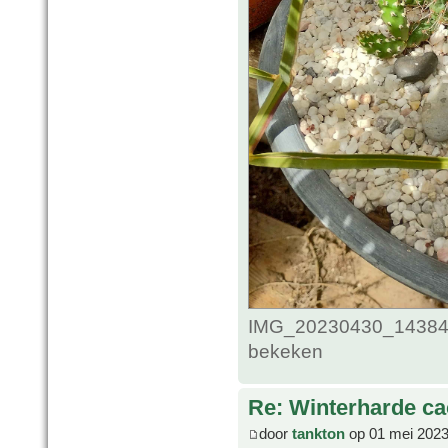
IMG_20230430_143841
bekeken
Re: Winterharde c
door
tankton
op 01 mei 2023