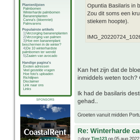
Opuntia Basilaris in 
Plantenlijsten
Palmbomen
Zou dit soms een krui
Winterharde palmbomen
Bananenplanten
Canna's (bloemriet)
stiekem hoopte).
Palmvarens
Populairste artikels
1)
Verzorging bananenplanten
IMG_20220724_1026
2)
Verzorging van palmen
3)
Hoe een bananenplant
beschermen in de winter?
4)
De 10 winterhardste
palmbomen ter wereld
5)
Zaaien van avocado
Handige pagina's
Exoten adressen
Kan het zijn dat de blo
Veel gestelde vragen
Hoe foto's uploaden
inmiddels weten toch? 
Richtlijnen
Disclaimer
Link naar ons
Links
Ik had de basilaris des
gehad..
SPONSORS
Groeten vanuit midden Port
Re: Winterharde c
door
Tim123
op 05 aug 2022