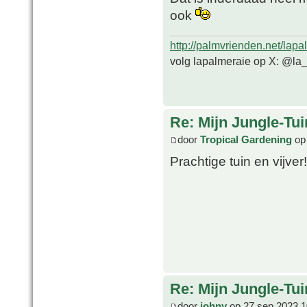
ook
http://palmvrienden.net/lapa
volg lapalmeraie op X: @la
Re: Mijn Jungle-Tui
door
Tropical Gardening
op 
Prachtige tuin en vijver!
Re: Mijn Jungle-Tui
door
johny
op 27 sep 2023 1