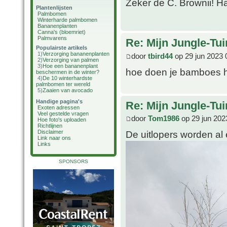
Zeker de C. Brownii! Ha
Plantenlijsten
Palmbomen
Winterharde palmbomen
Bananenplanten
Canna's (bloemriet)
Palmvarens
Re: Mijn Jungle-Tui
Populairste artikels
1)
Verzorging bananenplanten
door
tbird44
op 29 jun 2023 
2)
Verzorging van palmen
3)
Hoe een bananenplant
hoe doen je bamboes h
beschermen in de winter?
4)
De 10 winterhardste
palmbomen ter wereld
5)
Zaaien van avocado
Handige pagina's
Re: Mijn Jungle-Tui
Exoten adressen
Veel gestelde vragen
door
Tom1986
op 29 jun 202
Hoe foto's uploaden
Richtlijnen
Disclaimer
De uitlopers worden al 
Link naar ons
Links
SPONSORS