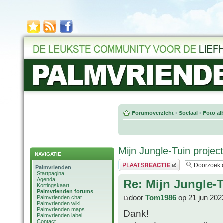
Forumoverzicht
‹
Sociaal
‹
Foto al
Mijn Jungle-Tuin project
NAVIGATIE
Plaats een reactie
Palmvrienden
Startpagina
Agenda
Re: Mijn Jungle-T
Kortingskaart
Palmvrienden forums
door
Tom1986
op 21 jun 202
Palmvrienden chat
Palmvrienden wiki
Palmvrienden maps
Dank!
Palmvrienden label
Contact