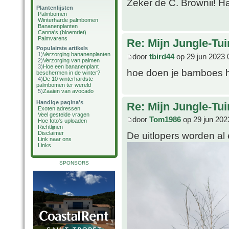
Zeker de C. Brownii! Ha
Plantenlijsten
Palmbomen
Winterharde palmbomen
Bananenplanten
Canna's (bloemriet)
Palmvarens
Re: Mijn Jungle-Tui
Populairste artikels
1)
Verzorging bananenplanten
door
tbird44
op 29 jun 2023 
2)
Verzorging van palmen
3)
Hoe een bananenplant
hoe doen je bamboes h
beschermen in de winter?
4)
De 10 winterhardste
palmbomen ter wereld
5)
Zaaien van avocado
Handige pagina's
Re: Mijn Jungle-Tui
Exoten adressen
Veel gestelde vragen
door
Tom1986
op 29 jun 202
Hoe foto's uploaden
Richtlijnen
Disclaimer
De uitlopers worden al 
Link naar ons
Links
SPONSORS