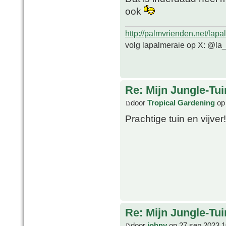
ook
http://palmvrienden.net/lapa
volg lapalmeraie op X: @la
Re: Mijn Jungle-Tui
door
Tropical Gardening
op 
Prachtige tuin en vijver!
Re: Mijn Jungle-Tui
door
johny
op 27 sep 2023 1