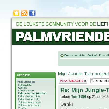
Forumoverzicht
‹
Sociaal
‹
Foto al
Mijn Jungle-Tuin project
NAVIGATIE
Plaats een reactie
Palmvrienden
Startpagina
Agenda
Re: Mijn Jungle-T
Kortingskaart
Palmvrienden forums
door
Tom1986
op 21 jun 202
Palmvrienden chat
Palmvrienden wiki
Palmvrienden maps
Dank!
Palmvrienden label
Contact