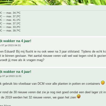
ºC --- max. 34.7ºC
ºC --- max. 37.2ºC
ºC --- max. 41.1ºC
ºC --- max. 37.1ºC
ºC --- max. 33.2ºC
ºC --- max. 39.7ºC
jk wakker na 4 jaar!
 07 jul 2023 04:31
en Eduard! Bij mij flusht ie nu ook weer na 3 jaar stilstand. Tijdens de echt 
t ie binnen gestaan. Het aantal nieuwe veren valt wel wat tegen vind ik gezie
voedt jij mee als ik vragen mag?
jk wakker na 4 jaar!
p 07 jul 2023 11:01
k gebruik bio vloeibaar van DCM voor alle planten in potten en containers
 er rond de 30 nieuwe veren dat zie je nog niet goed omdat een deel lager zit i
In de 2019 werden het 32 nieuwe veren, we gaan het zien
na klaar,