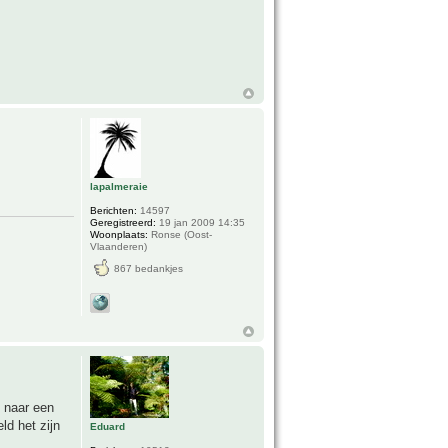
lapalmeraie
Berichten:
14597
Geregistreerd:
19 jan 2009 14:35
Woonplaats:
Ronse (Oost-
Vlaanderen)
867 bedankjes
 naar een
ld het zijn
Eduard