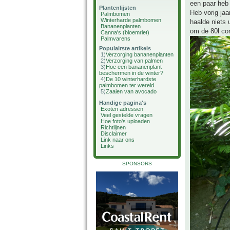
een paar heb 
Plantenlijsten
Heb vorig jaa
Palmbomen
Winterharde palmbomen
haalde niets 
Bananenplanten
om de 80l con
Canna's (bloemriet)
Palmvarens
Populairste artikels
1)
Verzorging bananenplanten
2)
Verzorging van palmen
3)
Hoe een bananenplant
beschermen in de winter?
4)
De 10 winterhardste
palmbomen ter wereld
5)
Zaaien van avocado
Handige pagina's
Exoten adressen
Veel gestelde vragen
Hoe foto's uploaden
Richtlijnen
Disclaimer
Link naar ons
Links
SPONSORS