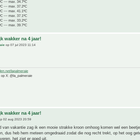
ºC --- max. 34.7ºC
ºC --- max. 37.2ºC
ºC --- max. 41.1ºC
ºC --- max. 37.1ºC
ºC --- max. 33.2ºC
ºC --- max. 39.7ºC
jk wakker na 4 jaar!
aie
op 07 jul 2023 11:14
den.net/lapalmeraie
e op X: @la_palmeraie
jk wakker na 4 jaar!
p 02 aug 2023 20:59
 van vakantie zag ik een mooie strakke kroon omhoog komen wel een beetje
n, dus heb hem meteen omgedraaid zodat die nog recht trekt, op het oog gete
veren, het ziet er goed uit,