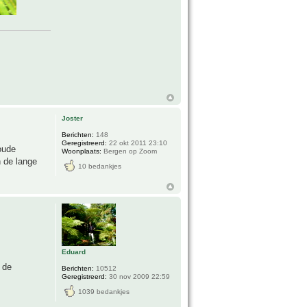
Joster
Berichten:
148
Geregistreerd:
22 okt 2011 23:10
koude
Woonplaats:
Bergen op Zoom
n de lange
10 bedankjes
Eduard
n de
Berichten:
10512
Geregistreerd:
30 nov 2009 22:59
1039 bedankjes