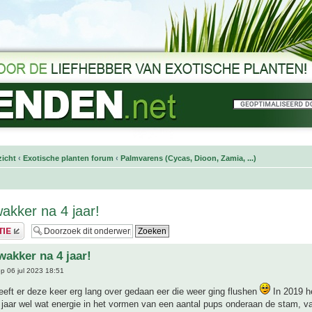
icht
‹
Exotische planten forum
‹
Palmvarens (Cycas, Dioon, Zamia, ...)
wakker na 4 jaar!
wakker na 4 jaar!
p 06 jul 2023 18:51
eft er deze keer erg lang over gedaan eer die weer ging flushen
In 2019 he
g jaar wel wat energie in het vormen van een aantal pups onderaan de stam, va