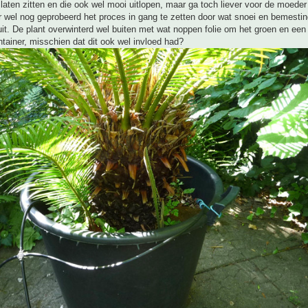
laten zitten en die ook wel mooi uitlopen, maar ga toch liever voor de moeder 
r wel nog geprobeerd het proces in gang te zetten door wat snoei en bemesti
uit. De plant overwinterd wel buiten met wat noppen folie om het groen en ee
tainer, misschien dat dit ook wel invloed had?