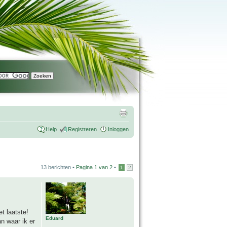
Help
Registreren
Inloggen
13 berichten •
Pagina
1
van
2
•
1
2
t laatste!
Eduard
n waar ik er