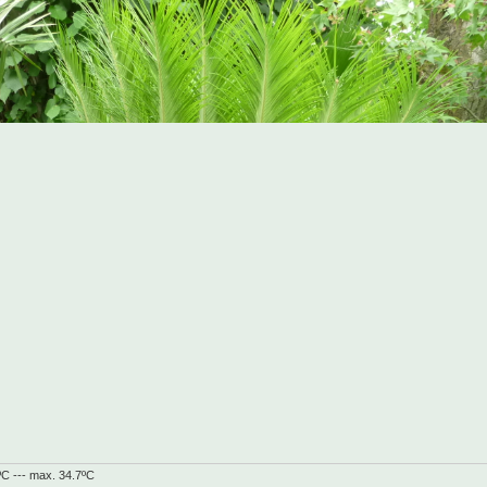
ºC --- max. 34.7ºC