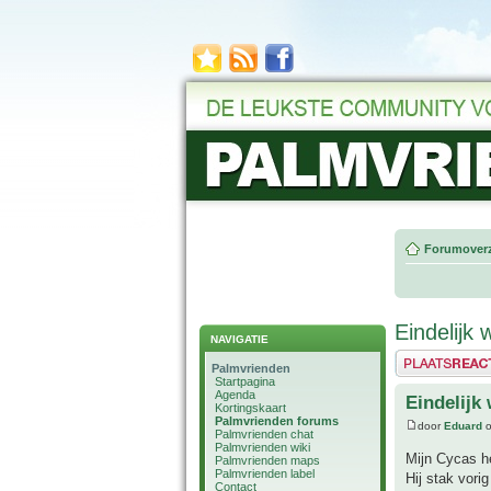
Forumoverz
Eindelijk 
NAVIGATIE
Plaats een reactie
Palmvrienden
Startpagina
Agenda
Eindelijk 
Kortingskaart
Palmvrienden forums
door
Eduard
o
Palmvrienden chat
Palmvrienden wiki
Mijn Cycas he
Palmvrienden maps
Palmvrienden label
Hij stak vori
Contact