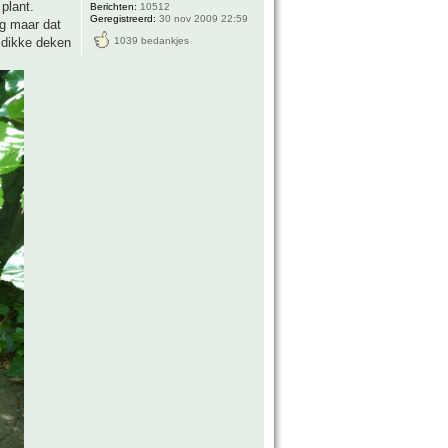
plant.
Berichten:
10512
Geregistreerd:
30 nov 2009 22:59
ng maar dat
1039 bedankjes
n dikke deken