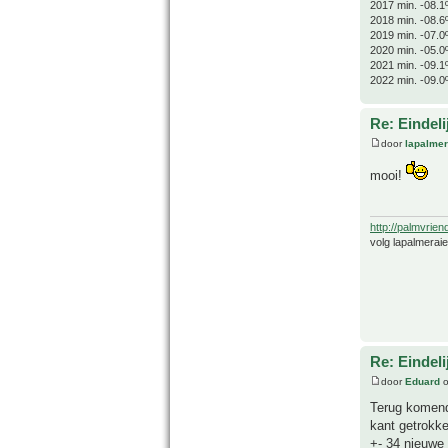
2017 min. -08.1
2018 min. -08.6
2019 min. -07.0
2020 min. -05.0
2021 min. -09.1
2022 min. -09.0
Re: Eindeli
door
lapalmer
mooi!
http://palmvrien
volg lapalmerai
Re: Eindeli
door
Eduard
o
Terug komend
kant getrokke
+- 34 nieuwe 