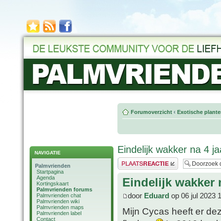
Forumoverzicht
‹
Exotische plant
Eindelijk wakker na 4 ja
NAVIGATIE
Plaats een reactie
Palmvrienden
Startpagina
Agenda
Eindelijk wakker n
Kortingskaart
Palmvrienden forums
door
Eduard
op 06 jul 2023 
Palmvrienden chat
Palmvrienden wiki
Palmvrienden maps
Mijn Cycas heeft er de
Palmvrienden label
Contact