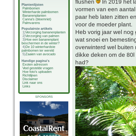
flushen
In 2019 het la
Plantenlijsten
vormen van een aantal
Palmbomen
Winterharde palmbomen
paar heb laten zitten e
Bananenplanten
Canna's (bloemriet)
Palmvarens
voor de moeder plant.
Populairste artikels
Heb vorig jaar wel nog
1)
Verzorging bananenplanten
2)
Verzorging van palmen
wat snoei en bemesting 
3)
Hoe een bananenplant
beschermen in de winter?
overwinterd wel buiten
4)
De 10 winterhardste
palmbomen ter wereld
dikke deken om de 80l c
5)
Zaaien van avocado
Handige pagina's
had?
Exoten adressen
Veel gestelde vragen
Hoe foto's uploaden
Richtlijnen
Disclaimer
Link naar ons
Links
SPONSORS