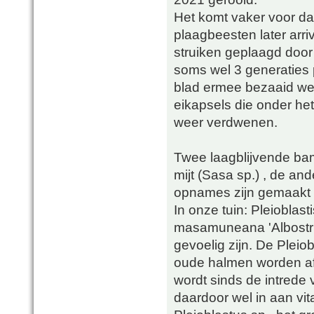
Het komt vaker voor da
plaagbeesten later arr
struiken geplaagd door
soms wel 3 generaties
blad ermee bezaaid we
eikapsels die onder het
weer verdwenen.
Twee laagblijvende bam
mijt (Sasa sp.) , de ande
opnames zijn gemaakt i
In onze tuin: Pleioblast
masamuneana 'Albostriat
gevoelig zijn. De Pleiob
oude halmen worden af
wordt sinds de intrede
daardoor wel in aan vita