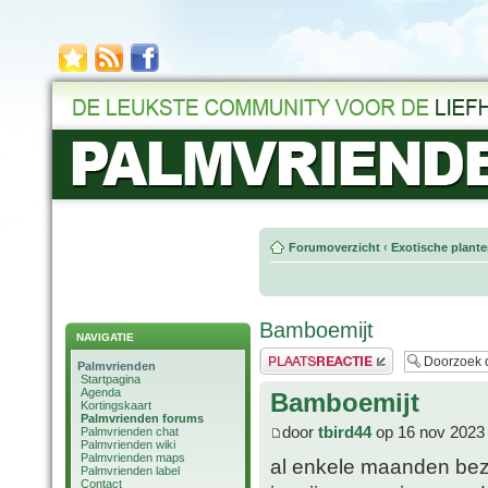
Forumoverzicht
‹
Exotische plant
Bamboemijt
NAVIGATIE
Plaats een reactie
Palmvrienden
Startpagina
Agenda
Bamboemijt
Kortingskaart
Palmvrienden forums
door
tbird44
op 16 nov 2023
Palmvrienden chat
Palmvrienden wiki
Palmvrienden maps
al enkele maanden bezi
Palmvrienden label
Contact