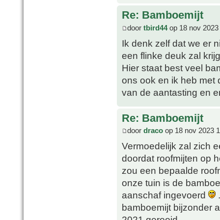
Re: Bamboemijt
door
tbird44
op 18 nov 2023
Ik denk zelf dat we er
een flinke deuk zal krij
Hier staat best veel b
ons ook en ik heb met 
van de aantasting en e
Re: Bamboemijt
door
draco
op 18 nov 2023 1
Vermoedelijk zal zich e
doordat roofmijten op h
zou een bepaalde roofm
onze tuin is de bamboe
aanschaf ingevoerd
.
bamboemijt bijzonder a
2021 gerooid.