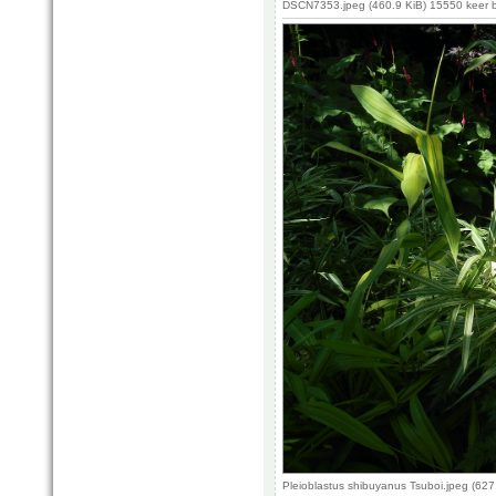
DSCN7353.jpeg (460.9 KiB) 15550 keer 
Pleioblastus shibuyanus Tsuboi.jpeg (62