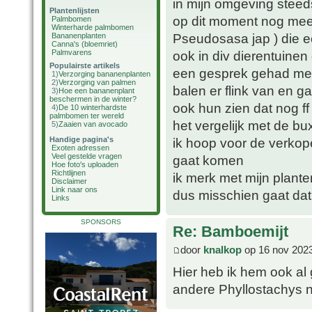
in mijn omgeving steed
Plantenlijsten
op dit moment nog mee 
Palmbomen
Winterharde palmbomen
Pseudosasa jap ) die ec
Bananenplanten
Canna's (bloemriet)
Palmvarens
ook in div dierentuine
Populairste artikels
een gesprek gehad met 
1)
Verzorging bananenplanten
2)
Verzorging van palmen
balen er flink van en 
3)
Hoe een bananenplant
beschermen in de winter?
ook hun zien dat nog ff
4)
De 10 winterhardste
palmbomen ter wereld
het vergelijk met de bu
5)
Zaaien van avocado
Handige pagina's
ik hoop voor de verkop
Exoten adressen
Veel gestelde vragen
gaat komen
Hoe foto's uploaden
Richtlijnen
ik merk met mijn planten
Disclaimer
Link naar ons
dus misschien gaat dat
Links
SPONSORS
Re: Bamboemijt
door
knalkop
op 16 nov 2023
Hier heb ik hem ook al 
andere Phyllostachys n