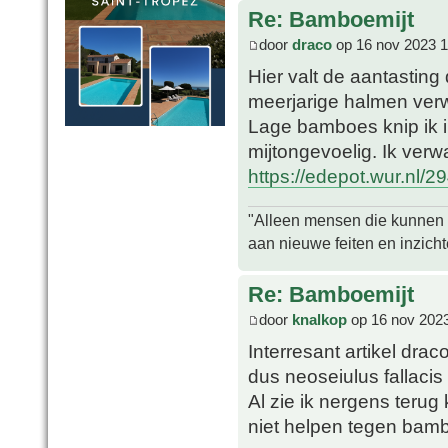
Re: Bamboemijt
door
draco
op 16 nov 2023 1
Hier valt de aantasting 
meerjarige halmen verw
Lage bamboes knip ik i
mijtongevoelig. Ik verw
https://edepot.wur.nl/2
"Alleen mensen die kunnen tw
aan nieuwe feiten en inzich
Re: Bamboemijt
door
knalkop
op 16 nov 2023
Interresant artikel dra
dus neoseiulus fallacis
Al zie ik nergens terug
niet helpen tegen bam