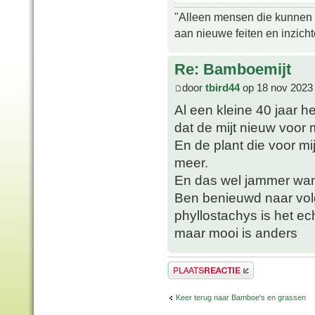
"Alleen mensen die kunnen tw
aan nieuwe feiten en inzich
Re: Bamboemijt
door
tbird44
op 18 nov 2023
Al een kleine 40 jaar h
dat de mijt nieuw voor m
En de plant die voor mij
meer.
En das wel jammer want
Ben benieuwd naar volg
phyllostachys is het ec
maar mooi is anders
Plaats een reactie
Keer terug naar Bamboe's en grassen