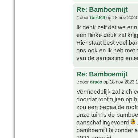
Re: Bamboemijt
door
tbird44
op 18 nov 2023
Ik denk zelf dat we er
een flinke deuk zal krij
Hier staat best veel b
ons ook en ik heb met 
van de aantasting en e
Re: Bamboemijt
door
draco
op 18 nov 2023 1
Vermoedelijk zal zich e
doordat roofmijten op h
zou een bepaalde roofm
onze tuin is de bamboe
aanschaf ingevoerd
.
bamboemijt bijzonder a
2021 gerooid.