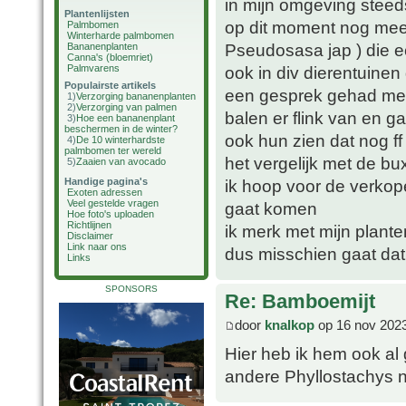
in mijn omgeving steed
Plantenlijsten
op dit moment nog mee 
Palmbomen
Winterharde palmbomen
Pseudosasa jap ) die ec
Bananenplanten
Canna's (bloemriet)
Palmvarens
ook in div dierentuine
Populairste artikels
een gesprek gehad met 
1)
Verzorging bananenplanten
2)
Verzorging van palmen
balen er flink van en 
3)
Hoe een bananenplant
beschermen in de winter?
ook hun zien dat nog ff
4)
De 10 winterhardste
palmbomen ter wereld
het vergelijk met de bu
5)
Zaaien van avocado
Handige pagina's
ik hoop voor de verkop
Exoten adressen
Veel gestelde vragen
gaat komen
Hoe foto's uploaden
Richtlijnen
ik merk met mijn planten
Disclaimer
Link naar ons
dus misschien gaat dat
Links
SPONSORS
Re: Bamboemijt
door
knalkop
op 16 nov 2023
Hier heb ik hem ook al 
andere Phyllostachys n