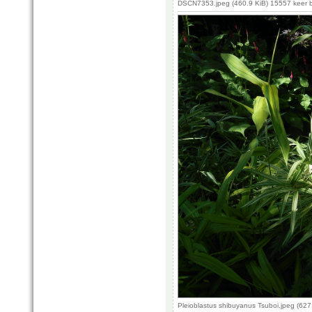
DSCN7353.jpeg (460.9 KiB) 15557 keer 
Pleioblastus shibuyanus Tsuboi.jpeg (62