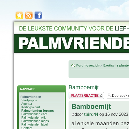
Forumoverzicht
‹
Exotische plant
Bamboemijt
NAVIGATIE
Plaats een reactie
Palmvrienden
Startpagina
Agenda
Bamboemijt
Kortingskaart
Palmvrienden forums
door
tbird44
op 16 nov 2023
Palmvrienden chat
Palmvrienden wiki
Palmvrienden maps
al enkele maanden bezi
Palmvrienden label
Contact