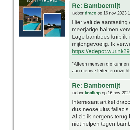
Re: Bamboemijt
door
draco
op 16 nov 2023 1
Hier valt de aantasting 
meerjarige halmen verw
Lage bamboes knip ik i
mijtongevoelig. Ik verw
https://edepot.wur.nl/2
"Alleen mensen die kunnen tw
aan nieuwe feiten en inzich
Re: Bamboemijt
door
knalkop
op 16 nov 2023
Interresant artikel dra
dus neoseiulus fallacis
Al zie ik nergens terug
niet helpen tegen bam