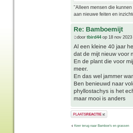
"Alleen mensen die kunnen tw
aan nieuwe feiten en inzich
Re: Bamboemijt
door
tbird44
op 18 nov 2023
Al een kleine 40 jaar h
dat de mijt nieuw voor m
En de plant die voor mij
meer.
En das wel jammer want
Ben benieuwd naar volg
phyllostachys is het ec
maar mooi is anders
Plaats een reactie
Keer terug naar Bamboe's en grassen