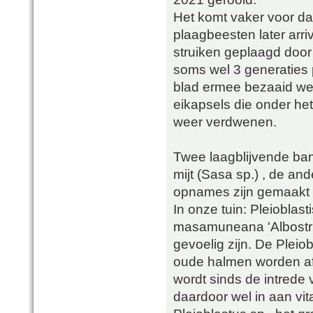
Het komt vaker voor da
plaagbeesten later arr
struiken geplaagd door
soms wel 3 generaties
blad ermee bezaaid we
eikapsels die onder het
weer verdwenen.
Twee laagblijvende bam
mijt (Sasa sp.) , de ande
opnames zijn gemaakt i
In onze tuin: Pleioblast
masamuneana 'Albostriat
gevoelig zijn. De Pleiob
oude halmen worden af
wordt sinds de intrede
daardoor wel in aan vita