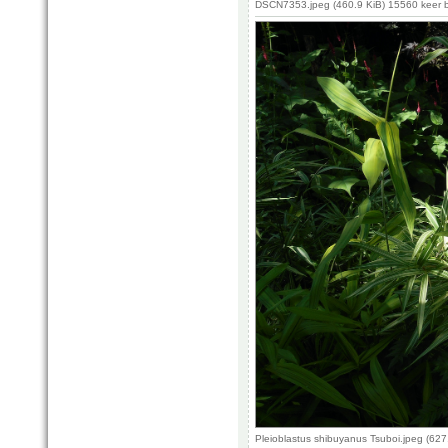
DSCN7353.jpeg (460.9 KiB) 15560 keer 
Pleioblastus shibuyanus Tsuboi.jpeg (62