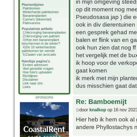
in mijn omgeving steed
Plantenlijsten
op dit moment nog mee 
Palmbomen
Winterharde palmbomen
Pseudosasa jap ) die ec
Bananenplanten
Canna's (bloemriet)
Palmvarens
ook in div dierentuine
Populairste artikels
een gesprek gehad met 
1)
Verzorging bananenplanten
2)
Verzorging van palmen
balen er flink van en 
3)
Hoe een bananenplant
beschermen in de winter?
ook hun zien dat nog ff
4)
De 10 winterhardste
palmbomen ter wereld
het vergelijk met de bu
5)
Zaaien van avocado
Handige pagina's
ik hoop voor de verkop
Exoten adressen
Veel gestelde vragen
gaat komen
Hoe foto's uploaden
Richtlijnen
ik merk met mijn planten
Disclaimer
Link naar ons
dus misschien gaat dat
Links
SPONSORS
Re: Bamboemijt
door
knalkop
op 16 nov 2023
Hier heb ik hem ook al 
andere Phyllostachys n