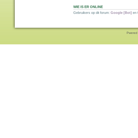
WIE IS ER ONLINE
Gebruikers op dit forum:
Google [Bot]
en 
Pwered