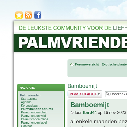
Forumoverzicht
‹
Exotische plant
Bamboemijt
NAVIGATIE
Plaats een reactie
Palmvrienden
Startpagina
Agenda
Bamboemijt
Kortingskaart
Palmvrienden forums
door
tbird44
op 16 nov 2023
Palmvrienden chat
Palmvrienden wiki
Palmvrienden maps
al enkele maanden bezi
Palmvrienden label
Contact