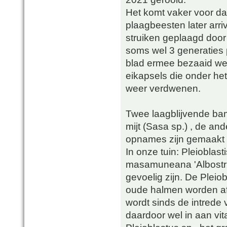
Het komt vaker voor da
plaagbeesten later arr
struiken geplaagd door
soms wel 3 generaties
blad ermee bezaaid we
eikapsels die onder het
weer verdwenen.
Twee laagblijvende bam
mijt (Sasa sp.) , de ande
opnames zijn gemaakt i
In onze tuin: Pleioblast
masamuneana 'Albostriat
gevoelig zijn. De Pleiob
oude halmen worden af
wordt sinds de intrede
daardoor wel in aan vita