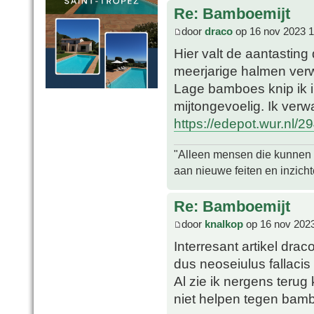
Re: Bamboemijt
door
draco
op 16 nov 2023 1
Hier valt de aantasting 
meerjarige halmen verw
Lage bamboes knip ik i
mijtongevoelig. Ik verw
https://edepot.wur.nl/2
"Alleen mensen die kunnen tw
aan nieuwe feiten en inzich
Re: Bamboemijt
door
knalkop
op 16 nov 2023
Interresant artikel dra
dus neoseiulus fallacis
Al zie ik nergens terug
niet helpen tegen bam