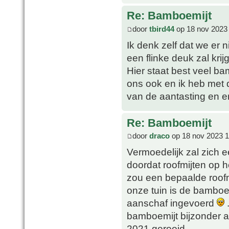
Re: Bamboemijt
door
tbird44
op 18 nov 2023
Ik denk zelf dat we er
een flinke deuk zal krij
Hier staat best veel b
ons ook en ik heb met 
van de aantasting en e
Re: Bamboemijt
door
draco
op 18 nov 2023 1
Vermoedelijk zal zich e
doordat roofmijten op h
zou een bepaalde roofm
onze tuin is de bamboe
aanschaf ingevoerd
.
bamboemijt bijzonder a
2021 gerooid.