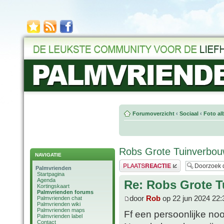
Forumoverzicht
‹
Sociaal
‹
Foto al
Robs Grote Tuinverbouw
NAVIGATIE
Plaats een reactie
Palmvrienden
Startpagina
Agenda
Re: Robs Grote T
Kortingskaart
Palmvrienden forums
door
Rob
op 22 jun 2024 22:
Palmvrienden chat
Palmvrienden wiki
Palmvrienden maps
Ff een persoonlijke noo
Palmvrienden label
Contact