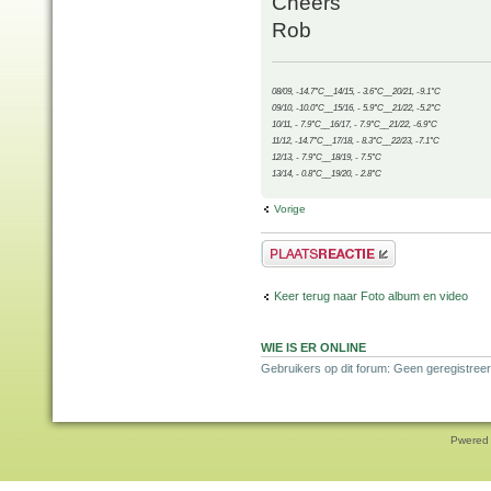
Cheers
Rob
08/09, -14.7°C__14/15, - 3.6°C__20/21, -9.1°C
09/10, -10.0°C__15/16, - 5.9°C__21/22, -5.2°C
10/11, - 7.9°C__16/17, - 7.9°C__21/22, -6.9°C
11/12, -14.7°C__17/18, - 8.3°C__22/23, -7.1°C
12/13, - 7.9°C__18/19, - 7.5°C
13/14, - 0.8°C__19/20, - 2.8°C
Vorige
Plaats een reactie
Keer terug naar Foto album en video
WIE IS ER ONLINE
Gebruikers op dit forum: Geen geregistree
Pwered