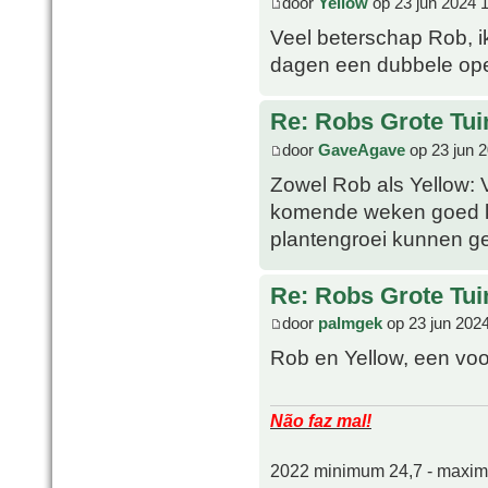
door
Yellow
op 23 jun 2024 
Veel beterschap Rob, ik
dagen een dubbele ope
Re: Robs Grote Tui
door
GaveAgave
op 23 jun 
Zowel Rob als Yellow: 
komende weken goed ku
plantengroei kunnen ge
Re: Robs Grote Tui
door
palmgek
op 23 jun 202
Rob en Yellow, een voo
Não faz mal!
2022 minimum 24,7 - maxi