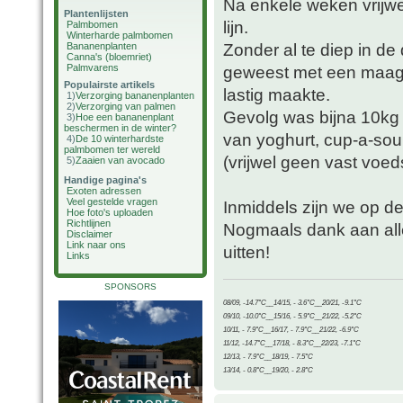
Na enkele weken vrijwel
Plantenlijsten
lijn.
Palmbomen
Winterharde palmbomen
Zonder al te diep in de
Bananenplanten
Canna's (bloemriet)
Palmvarens
geweest met een maagw
Populairste artikels
lastig maakte.
1)
Verzorging bananenplanten
2)
Verzorging van palmen
Gevolg was bijna 10kg 
3)
Hoe een bananenplant
beschermen in de winter?
van yoghurt, cup-a-soup
4)
De 10 winterhardste
palmbomen ter wereld
(vrijwel geen vast voedse
5)
Zaaien van avocado
Handige pagina's
Exoten adressen
Veel gestelde vragen
Inmiddels zijn we op de
Hoe foto's uploaden
Richtlijnen
Nogmaals dank aan all
Disclaimer
Link naar ons
uitten!
Links
SPONSORS
08/09, -14.7°C__14/15, - 3.6°C__20/21, -9.1°C
09/10, -10.0°C__15/16, - 5.9°C__21/22, -5.2°C
10/11, - 7.9°C__16/17, - 7.9°C__21/22, -6.9°C
11/12, -14.7°C__17/18, - 8.3°C__22/23, -7.1°C
12/13, - 7.9°C__18/19, - 7.5°C
13/14, - 0.8°C__19/20, - 2.8°C