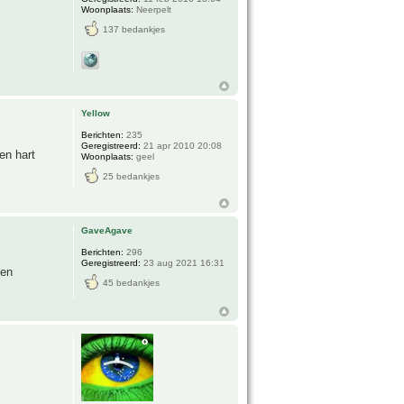
Woonplaats:
Neerpelt
137 bedankjes
Yellow
Berichten:
235
Geregistreerd:
21 apr 2010 20:08
en hart
Woonplaats:
geel
25 bedankjes
GaveAgave
Berichten:
296
Geregistreerd:
23 aug 2021 16:31
nen
45 bedankjes