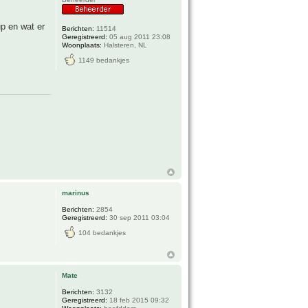
p en wat er
Berichten:
11514
Geregistreerd:
05 aug 2011 23:08
Woonplaats:
Halsteren, NL
1149 bedankjes
marinus
Berichten:
2854
Geregistreerd:
30 sep 2011 03:04
104 bedankjes
Mate
Berichten:
3132
Geregistreerd:
18 feb 2015 09:32