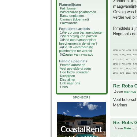
Zonder al te 
Plantenlijsten
maagwandinfe
Palmbomen
Gevolg was bi
Winterharde palmbomen
Bananenplanten
verder wel bin
Canna's (bloemriet)
Palmvarens
Inmiddels zij
Populairste artikels
1)
Verzorging bananenplanten
Nogmaals dan
2)
Verzorging van palmen
3)
Hoe een bananenplant
beschermen in de winter?
4)
De 10 winterhardste
palmbomen ter wereld
08/09, -14.7°C__14/15, - 3.6°
5)
Zaaien van avocado
09/10, -10.0°C__15/16, - 5.9°
10/11, - 7.9°C__16/17, - 7.9°
Handige pagina's
11/12, -14.7°C__17/18, - 8.3°
Exoten adressen
Veel gestelde vragen
12/13, - 7.9°C__18/19, - 7.5°C
Hoe foto's uploaden
13/14, - 0.8°C__19/20, - 2.8°C
Richtlijnen
Disclaimer
Link naar ons
Re: Robs G
Links
door
marinus
SPONSORS
Veel betersc
Marinus
Re: Robs G
door
Mate
op 