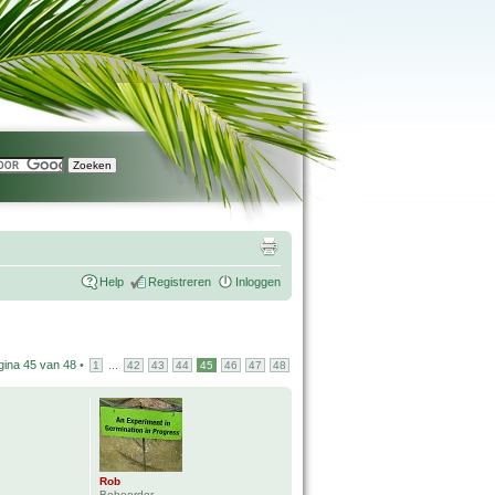
Help
Registreren
Inloggen
gina
45
van
48
•
...
1
42
43
44
45
46
47
48
Rob
Beheerder