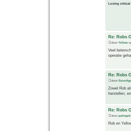
Losing critical
Re: Robs G
door
Yellow
op
Veel betersch
operatie geha
Re: Robs G
door
GaveAg
Zowel Rob al
herstellen, e
Re: Robs G
door
palmgek
Rob en Yellow