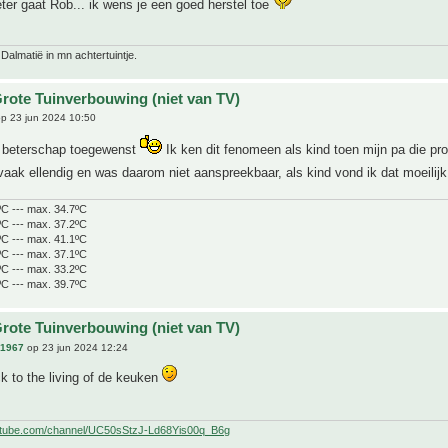
beter gaat Rob... ik wens je een goed herstel toe
 Dalmatië in mn achtertuintje.
rote Tuinverbouwing (niet van TV)
p 23 jun 2024 10:50
n beterschap toegewenst
Ik ken dit fenomeen als kind toen mijn pa die p
vaak ellendig en was daarom niet aanspreekbaar, als kind vond ik dat moeilij
ºC --- max. 34.7ºC
ºC --- max. 37.2ºC
ºC --- max. 41.1ºC
ºC --- max. 37.1ºC
ºC --- max. 33.2ºC
ºC --- max. 39.7ºC
rote Tuinverbouwing (niet van TV)
n1967
op 23 jun 2024 12:24
 to the living of de keuken
utube.com/channel/UC50sStzJ-Ld68Yis00q_B6g