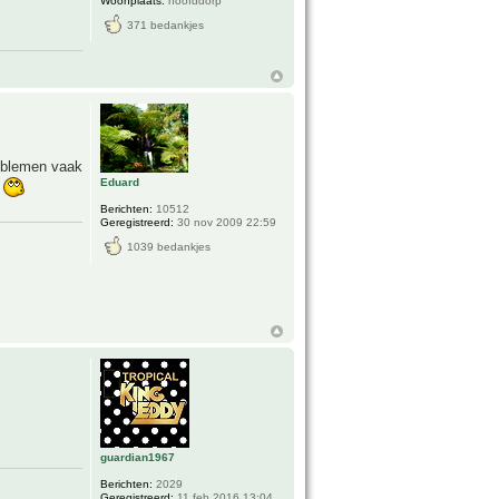
Woonplaats:
hoofddorp
371 bedankjes
roblemen vaak
Eduard
k
Berichten:
10512
Geregistreerd:
30 nov 2009 22:59
1039 bedankjes
guardian1967
Berichten:
2029
Geregistreerd:
11 feb 2016 13:04