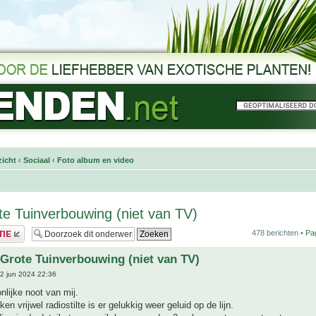
icht
‹
Sociaal
‹
Foto album en video
e Tuinverbouwing (niet van TV)
478 berichten •
Pa
Grote Tuinverbouwing (niet van TV)
2 jun 2024 22:36
nlijke noot van mij.
n vrijwel radiostilte is er gelukkig weer geluid op de lijn.