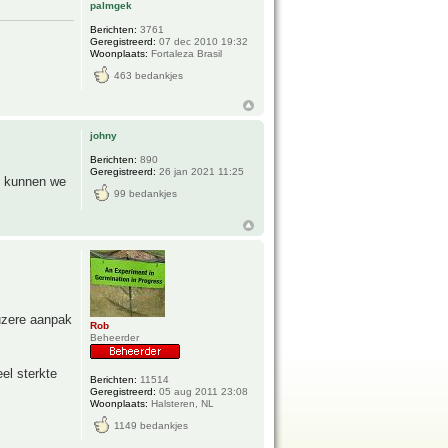
palmgek
Berichten:
3761
Geregistreerd:
07 dec 2010 19:32
Woonplaats:
Fortaleza Brasil
463 bedankjes
johny
Berichten:
890
Geregistreerd:
26 jan 2021 11:25
e kunnen we
99 bedankjes
uzere aanpak
Rob
Beheerder
el sterkte
Berichten:
11514
Geregistreerd:
05 aug 2011 23:08
Woonplaats:
Halsteren, NL
1149 bedankjes