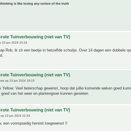
 thinking is like losing any notion of the truth
rote Tuinverbouwing (niet van TV)
 23 jun 2024 15:24
ap Rob, ik zit een beetje in hetzelfde schuitje. Over 14 dagen een dubbele op
d.
rote Tuinverbouwing (niet van TV)
ave
op 23 jun 2024 19:15
s Yellow: Veel beterschap gewenst, hoop dat jullie komende weken goed kun
n goed van het weer en plantengroei kunnen genieten.
rote Tuinverbouwing (niet van TV)
op 23 jun 2024 21:53
, een voorspoedig herstel toegewenst !!