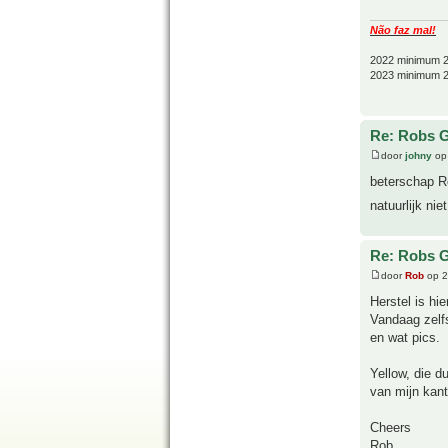
Não faz mal!
2022 minimum 2
2023 minimum 2
Re: Robs G
door
johny
op 
beterschap R
natuurlijk ni
Re: Robs G
door
Rob
op 2
Herstel is hie
Vandaag zelf
en wat pics.
Yellow, die d
van mijn kant
Cheers
Rob