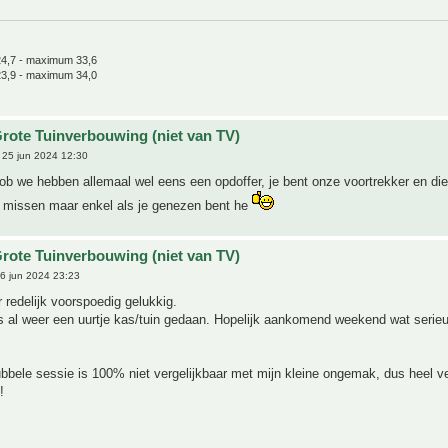
4,7 - maximum 33,6
3,9 - maximum 34,0
rote Tuinverbouwing (niet van TV)
25 jun 2024 12:30
ob we hebben allemaal wel eens een opdoffer, je bent onze voortrekker en di
et missen maar enkel als je genezen bent he
rote Tuinverbouwing (niet van TV)
6 jun 2024 23:23
r redelijk voorspoedig gelukkig.
s al weer een uurtje kas/tuin gedaan. Hopelijk aankomend weekend wat serie
ubbele sessie is 100% niet vergelijkbaar met mijn kleine ongemak, dus heel ve
!