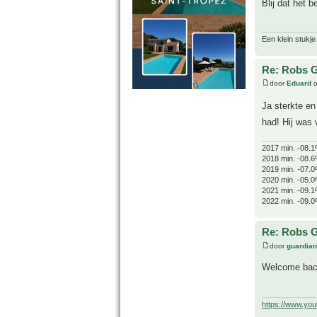
Blij dat het 
Een klein stukje
Re: Robs G
door
Eduard
o
Ja sterkte e
had! Hij was 
2017 min. -08.1
2018 min. -08.6
2019 min. -07.0
2020 min. -05.0
2021 min. -09.1
2022 min. -09.0
Re: Robs G
door
guardia
Welcome back
https://www.yo