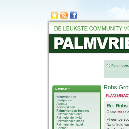
Forumoverz
Robs Grot
NAVIGATIE
Plaats een reactie
Palmvrienden
Startpagina
Agenda
Re: Robs 
Kortingskaart
Palmvrienden forums
door
Rob
op 2
Palmvrienden chat
Palmvrienden wiki
Ff een persoo
Palmvrienden maps
Na enkele weke
Palmvrienden label
Contact