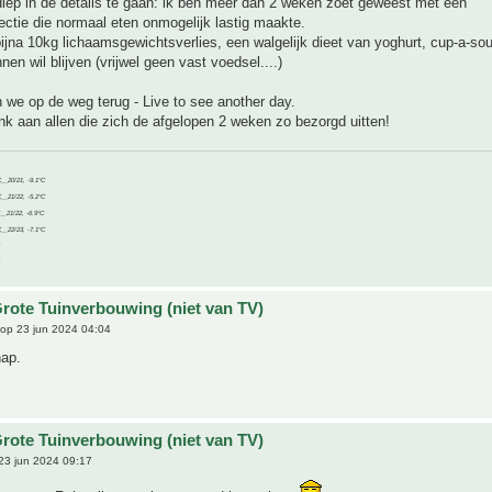
diep in de details te gaan: ik ben meer dan 2 weken zoet geweest met een
ctie die normaal eten onmogelijk lastig maakte.
jna 10kg lichaamsgewichtsverlies, een walgelijk dieet van yoghurt, cup-a-sou
nen wil blijven (vrijwel geen vast voedsel....)
n we op de weg terug - Live to see another day.
k aan allen die zich de afgelopen 2 weken zo bezorgd uitten!
C__20/21, -9.1°C
C__21/22, -5.2°C
C__21/22, -6.9°C
C__22/23, -7.1°C
rote Tuinverbouwing (niet van TV)
op 23 jun 2024 04:04
hap.
rote Tuinverbouwing (niet van TV)
23 jun 2024 09:17