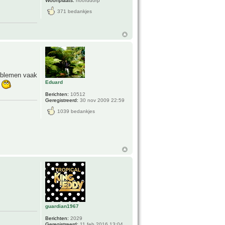
Woonplaats:
hoofddorp
371 bedankjes
roblemen vaak
Eduard
k
Berichten:
10512
Geregistreerd:
30 nov 2009 22:59
1039 bedankjes
guardian1967
Berichten:
2029
Geregistreerd:
11 feb 2016 13:04