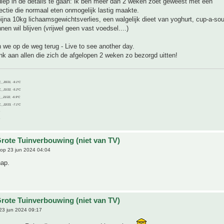
diep in de details te gaan: ik ben meer dan 2 weken zoet geweest met een
ctie die normaal eten onmogelijk lastig maakte.
jna 10kg lichaamsgewichtsverlies, een walgelijk dieet van yoghurt, cup-a-sou
nen wil blijven (vrijwel geen vast voedsel....)
n we op de weg terug - Live to see another day.
k aan allen die zich de afgelopen 2 weken zo bezorgd uitten!
C__20/21, -9.1°C
C__21/22, -5.2°C
C__21/22, -6.9°C
C__22/23, -7.1°C
rote Tuinverbouwing (niet van TV)
op 23 jun 2024 04:04
hap.
rote Tuinverbouwing (niet van TV)
23 jun 2024 09:17