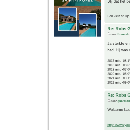
Blij dat het 
Een klein stukje
Re: Robs G
door
Eduard
o
Ja sterkte e
had! Hij was 
2017 min. -08.1
2018 min. -08.6
2019 min. -07.0
2020 min. -05.0
2021 min. -09.1
2022 min. -09.0
Re: Robs G
door
guardia
Welcome back
https://www.yo