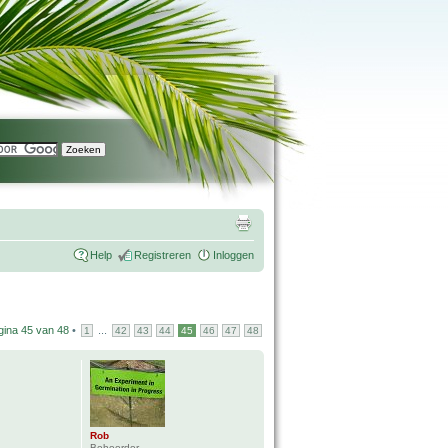
Help
Registreren
Inloggen
gina
45
van
48
•
...
1
42
43
44
45
46
47
48
Rob
Beheerder