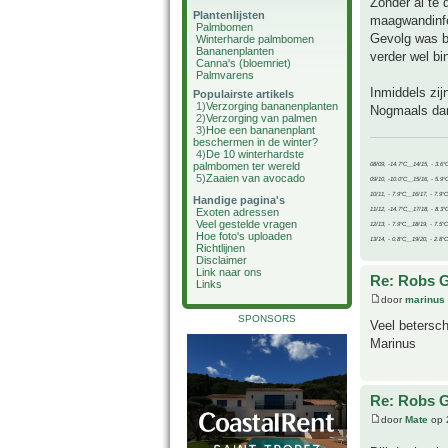
Zonder al te 
Plantenlijsten
maagwandinfe
Palmbomen
Gevolg was bi
Winterharde palmbomen
Bananenplanten
verder wel bin
Canna's (bloemriet)
Palmvarens
Inmiddels zij
Populairste artikels
1)
Verzorging bananenplanten
Nogmaals dan
2)
Verzorging van palmen
3)
Hoe een bananenplant
beschermen in de winter?
4)
De 10 winterhardste
palmbomen ter wereld
08/09, -14.7°C__14/15, - 3.6°
5)
Zaaien van avocado
09/10, -10.0°C__15/16, - 5.9°
10/11, - 7.9°C__16/17, - 7.9°
Handige pagina's
11/12, -14.7°C__17/18, - 8.3°
Exoten adressen
Veel gestelde vragen
12/13, - 7.9°C__18/19, - 7.5°C
Hoe foto's uploaden
13/14, - 0.8°C__19/20, - 2.8°C
Richtlijnen
Disclaimer
Link naar ons
Re: Robs G
Links
door
marinus
SPONSORS
Veel betersc
Marinus
Re: Robs G
door
Mate
op 