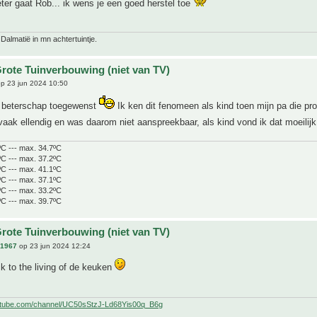
beter gaat Rob... ik wens je een goed herstel toe
 Dalmatië in mn achtertuintje.
rote Tuinverbouwing (niet van TV)
p 23 jun 2024 10:50
n beterschap toegewenst
Ik ken dit fenomeen als kind toen mijn pa die p
vaak ellendig en was daarom niet aanspreekbaar, als kind vond ik dat moeilij
ºC --- max. 34.7ºC
ºC --- max. 37.2ºC
ºC --- max. 41.1ºC
ºC --- max. 37.1ºC
ºC --- max. 33.2ºC
ºC --- max. 39.7ºC
rote Tuinverbouwing (niet van TV)
n1967
op 23 jun 2024 12:24
 to the living of de keuken
utube.com/channel/UC50sStzJ-Ld68Yis00q_B6g