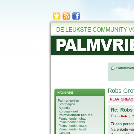
Forumoverz
Robs Grot
NAVIGATIE
Plaats een reactie
Palmvrienden
Startpagina
Agenda
Re: Robs 
Kortingskaart
Palmvrienden forums
door
Rob
op 2
Palmvrienden chat
Palmvrienden wiki
Ff een persoo
Palmvrienden maps
Na enkele weke
Palmvrienden label
Contact