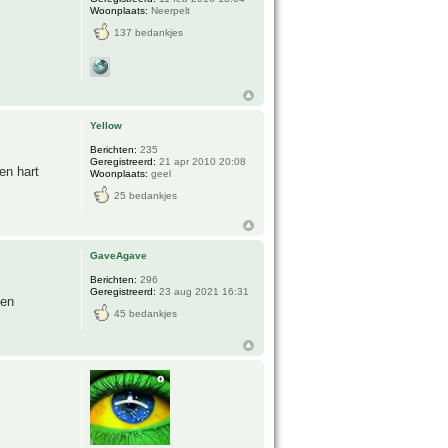
Woonplaats:
Neerpelt
137 bedankjes
Yellow
Berichten:
235
Geregistreerd:
21 apr 2010 20:08
en hart
Woonplaats:
geel
25 bedankjes
GaveAgave
Berichten:
296
Geregistreerd:
23 aug 2021 16:31
nen
45 bedankjes