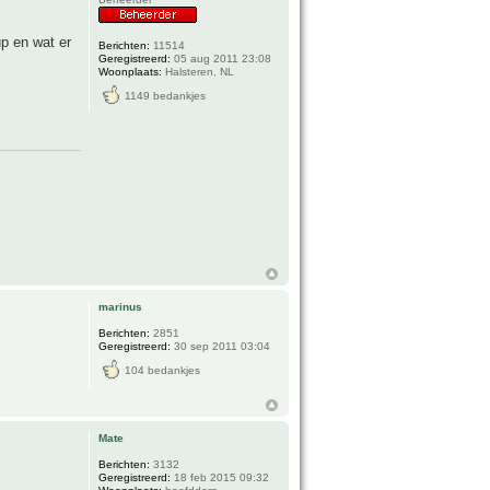
p en wat er
Berichten:
11514
Geregistreerd:
05 aug 2011 23:08
Woonplaats:
Halsteren, NL
1149 bedankjes
marinus
Berichten:
2851
Geregistreerd:
30 sep 2011 03:04
104 bedankjes
Mate
Berichten:
3132
Geregistreerd:
18 feb 2015 09:32