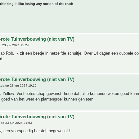
 thinking is like losing any notion of the truth
rote Tuinverbouwing (niet van TV)
 23 jun 2024 15:24
ap Rob, ik zit een beetje in hetzelfde schuitje. Over 14 dagen een dubbele op
d.
rote Tuinverbouwing (niet van TV)
ave
op 23 jun 2024 19:15
s Yellow: Veel beterschap gewenst, hoop dat jullie komende weken goed kun
n goed van het weer en plantengroei kunnen genieten.
rote Tuinverbouwing (niet van TV)
op 23 jun 2024 21:53
, een voorspoedig herstel toegewenst !!