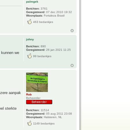
palmgek
Berichten:
3761
Geregistreerd:
07 dec 2010 19:32
Woonplaats:
Fortaleza Brasil
463 bedankjes
johny
Berichten:
890
Geregistreerd:
26 jan 2021 11:25
e kunnen we
99 bedankjes
uzere aanpak
Rob
Beheerder
el sterkte
Berichten:
11514
Geregistreerd:
05 aug 2011 23:08
Woonplaats:
Halsteren, NL
1149 bedankjes