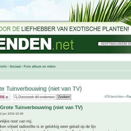
icht
‹
Sociaal
‹
Foto album en video
e Tuinverbouwing (niet van TV)
478 berichten •
Pa
Grote Tuinverbouwing (niet van TV)
2 jun 2024 22:36
nlijke noot van mij.
n vrijwel radiostilte is er gelukkig weer geluid op de lijn.