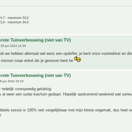
4,7 - maximum 33,6
3,9 - maximum 34,0
rote Tuinverbouwing (niet van TV)
25 jun 2024 12:30
ob we hebben allemaal wel eens een opdoffer, je bent onze voortrekker en di
et missen maar enkel als je genezen bent he
rote Tuinverbouwing (niet van TV)
6 jun 2024 23:23
r redelijk voorspoedig gelukkig.
s al weer een uurtje kas/tuin gedaan. Hopelijk aankomend weekend wat serie
ubbele sessie is 100% niet vergelijkbaar met mijn kleine ongemak, dus heel ve
!