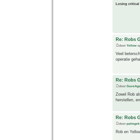
Losing critical
Re: Robs G
door
Yellow
op
Veel betersch
operatie geha
Re: Robs G
door
GaveAg
Zowel Rob al
herstellen, e
Re: Robs G
door
palmgek
Rob en Yellow