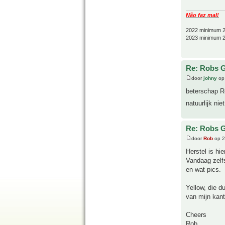
Não faz mal!
2022 minimum 2
2023 minimum 2
Re: Robs G
door
johny
op 
beterschap R
natuurlijk ni
Re: Robs G
door
Rob
op 2
Herstel is hie
Vandaag zelf
en wat pics.
Yellow, die d
van mijn kant
Cheers
Rob