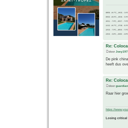
08/09, -14.7°C__14/15, - 3.6°
09/10, -10.0°C__15/16, - 5.9°
10/11, - 7.9°C__16/17, - 7.9°
11/12, -14.7°C__17/18, - 8.3°
12/13, - 7.9°C__18/19, - 7.5°C
13/14, - 0.8°C__19/20, - 2.8°C
Re: Coloca
door
Joey197
De pink china
heeft dus ove
Re: Coloca
door
guardia
Raar hier groe
https://www.yo
Losing critical