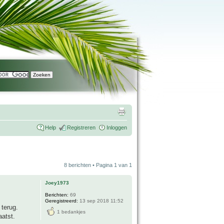
Help
Registreren
Inloggen
8 berichten • Pagina
1
van
1
Joey1973
Berichten:
69
Geregistreerd:
13 sep 2018 11:52
 terug.
1 bedankjes
aatst.