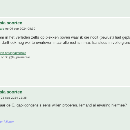
sia soorten
aie
op 06 sep 2024 08:39
m in het verleden zelfs op plekken boven waar ik die nooit (bewust) had gep
 durft ook nog wel te overleven maar alle rest is i.m.o. kansloos in volle gron
den.net/lapalmeraie
e op X: @la_palmeraie
sia soorten
 28 sep 2024 22:38
aar de C. gaoligongensis eens willen proberen. Iemand al ervaring hiermee?
ier klikken