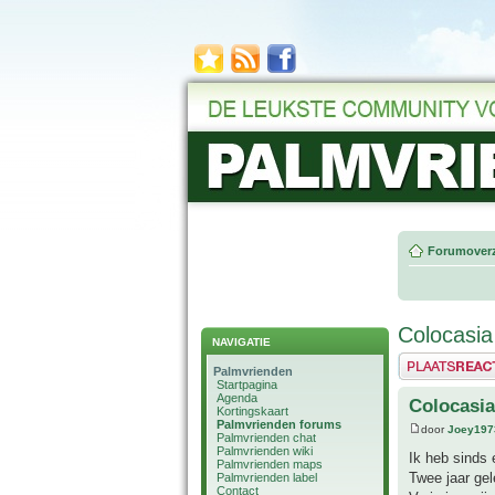
Forumoverz
Colocasia
NAVIGATIE
Plaats een reactie
Palmvrienden
Startpagina
Agenda
Colocasia
Kortingskaart
Palmvrienden forums
door
Joey197
Palmvrienden chat
Palmvrienden wiki
Ik heb sinds 
Palmvrienden maps
Twee jaar gel
Palmvrienden label
Contact