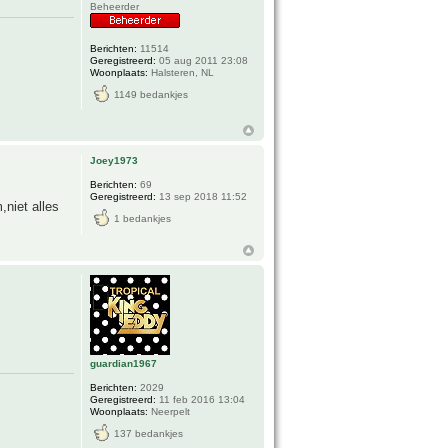
Beheerder
Berichten:
11514
Geregistreerd:
05 aug 2011 23:08
Woonplaats:
Halsteren, NL
1149 bedankjes
Joey1973
Berichten:
69
Geregistreerd:
13 sep 2018 11:52
niet alles
1 bedankjes
guardian1967
Berichten:
2029
Geregistreerd:
11 feb 2016 13:04
Woonplaats:
Neerpelt
137 bedankjes