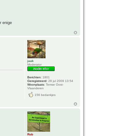
r enige
jaak
Moderator
Berichten:
1801
Geregistreerd:
28 jul 2009 13:54
Woonplaats:
Temse Oost-
Vlaanderen
156 bedankjes
Rob