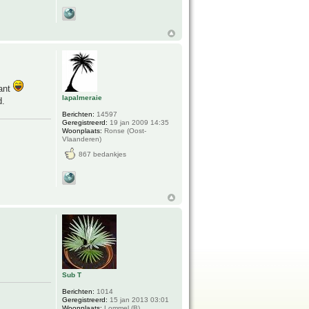
lant
lapalmeraie
d.
Berichten:
14597
Geregistreerd:
19 jan 2009 14:35
Woonplaats:
Ronse (Oost-
Vlaanderen)
867 bedankjes
Sub T
Berichten:
1014
Geregistreerd:
15 jan 2013 03:01
Woonplaats:
Lommel (B)