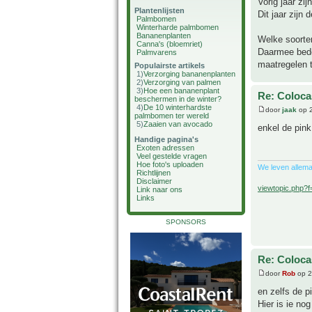
Vorig jaar zi
Plantenlijsten
Dit jaar zijn 
Palmbomen
Winterharde palmbomen
Bananenplanten
Welke soorten
Canna's (bloemriet)
Daarmee bedoe
Palmvarens
maatregelen t
Populairste artikels
1)
Verzorging bananenplanten
2)
Verzorging van palmen
3)
Hoe een bananenplant
Re: Coloca
beschermen in de winter?
4)
De 10 winterhardste
door
jaak
op 2
palmbomen ter wereld
5)
Zaaien van avocado
enkel de pink
Handige pagina's
Exoten adressen
Veel gestelde vragen
Hoe foto's uploaden
We leven allema
Richtlijnen
Disclaimer
viewtopic.php?
Link naar ons
Links
SPONSORS
Re: Coloca
door
Rob
op 2
en zelfs de p
Hier is ie no