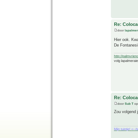
Re: Coloca
door
lapalmer
Hier ook. Kwa
De Fontanesii
http://palmvrien
volg lapalmerai
Re: Coloca
door
Sub T
op
Zou volgend j
Mijn tuintje! <--
h