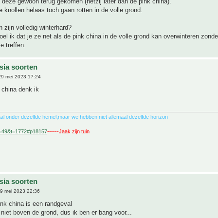
jn deze gewoon terug gekomen (hetzij later dan de pink china).
de knollen helaas toch gaan rotten in de volle grond.
 zijn volledig winterhard?
l ik dat je ze net als de pink china in de volle grond kan overwinteren zonde
e treffen.
sia soorten
9 mei 2023 17:24
 china denk ik
al onder dezelfde hemel,maar we hebben niet allemaal dezelfde horizon
f=49&t=1772#p18157
------Jaak zijn tuin
sia soorten
9 mei 2023 22:36
ink china is een randgeval
g niet boven de grond, dus ik ben er bang voor...