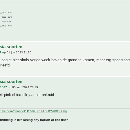
C__20/21, -9.1°C
C__21/22, -5.2°C
C__21/22, -6.9°C
C__22/23, -7.1°C
sia soorten
3
op 01 jun 2023 11:10
 begint hier sinds vorige week boven de grond te komen, maar erg spaarzaam,
rleefd.
sia soorten
n1967
op 05 sep 2024 20:29
it pink china elk jaar als onkruid
utube.com/channel/UC50sStzJ-Ld68Yis00q_B6g
 thinking is like losing any notion of the truth