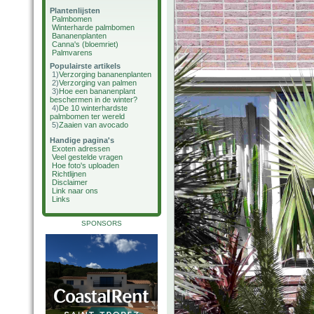
Plantenlijsten
Palmbomen
Winterharde palmbomen
Bananenplanten
Canna's (bloemriet)
Palmvarens
Populairste artikels
1)
Verzorging bananenplanten
2)
Verzorging van palmen
3)
Hoe een bananenplant
beschermen in de winter?
4)
De 10 winterhardste
palmbomen ter wereld
5)
Zaaien van avocado
Handige pagina's
Exoten adressen
Veel gestelde vragen
Hoe foto's uploaden
Richtlijnen
Disclaimer
Link naar ons
Links
SPONSORS