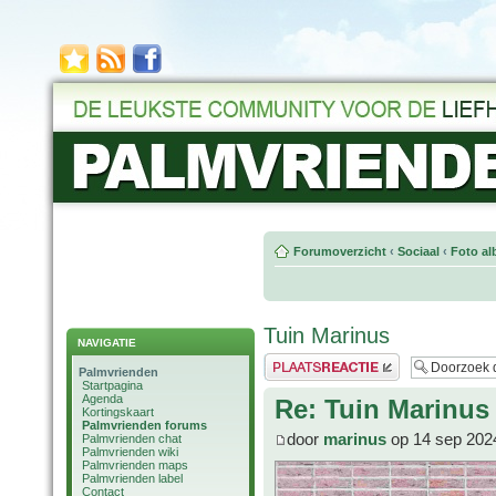
Forumoverzicht
‹
Sociaal
‹
Foto al
Tuin Marinus
NAVIGATIE
Plaats een reactie
Palmvrienden
Startpagina
Agenda
Re: Tuin Marinus
Kortingskaart
Palmvrienden forums
door
marinus
op 14 sep 202
Palmvrienden chat
Palmvrienden wiki
Palmvrienden maps
Palmvrienden label
Contact