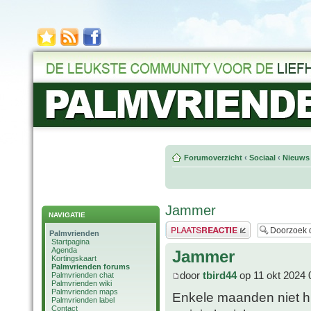
Forumoverzicht
‹
Sociaal
‹
Nieuws 
Jammer
NAVIGATIE
Plaats een reactie
Palmvrienden
Startpagina
Agenda
Jammer
Kortingskaart
Palmvrienden forums
door
tbird44
op 11 okt 2024 
Palmvrienden chat
Palmvrienden wiki
Palmvrienden maps
Enkele maanden niet hi
Palmvrienden label
Contact