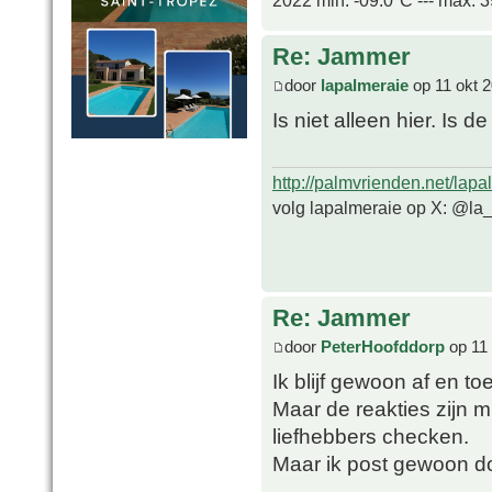
2022 min. -09.0ºC --- max. 
Re: Jammer
door
lapalmeraie
op 11 okt 2
Is niet alleen hier. Is d
http://palmvrienden.net/lapa
volg lapalmeraie op X: @la
Re: Jammer
door
PeterHoofddorp
op 11 
Ik blijf gewoon af en to
Maar de reakties zijn m
liefhebbers checken.
Maar ik post gewoon do