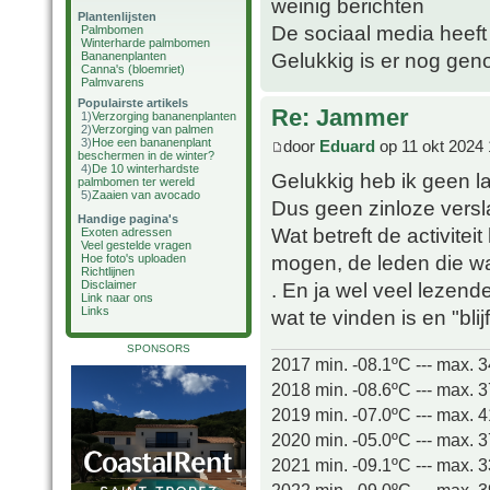
weinig berichten
Plantenlijsten
De sociaal media heef
Palmbomen
Winterharde palmbomen
Gelukkig is er nog geno
Bananenplanten
Canna's (bloemriet)
Palmvarens
Populairste artikels
Re: Jammer
1)
Verzorging bananenplanten
2)
Verzorging van palmen
3)
Hoe een bananenplant
door
Eduard
op 11 okt 2024 
beschermen in de winter?
4)
De 10 winterhardste
Gelukkig heb ik geen la
palmbomen ter wereld
5)
Zaaien van avocado
Dus geen zinloze versla
Handige pagina's
Wat betreft de activiteit
Exoten adressen
Veel gestelde vragen
mogen, de leden die wa
Hoe foto's uploaden
Richtlijnen
. En ja wel veel lezend
Disclaimer
Link naar ons
Links
wat te vinden is en "blij
SPONSORS
2017 min. -08.1ºC --- max. 
2018 min. -08.6ºC --- max. 
2019 min. -07.0ºC --- max. 
2020 min. -05.0ºC --- max. 
2021 min. -09.1ºC --- max. 