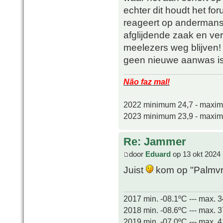
echter dit houdt het for
reageert op andermans 
afglijdende zaak en ver
meelezers weg blijven! 
geen nieuwe aanwas is
Não faz mal!
2022 minimum 24,7 - maxi
2023 minimum 23,9 - maxi
Re: Jammer
door
Eduard
op 13 okt 2024 
Juist
kom op "Palmvri
2017 min. -08.1ºC --- max. 
2018 min. -08.6ºC --- max. 
2019 min. -07.0ºC --- max. 