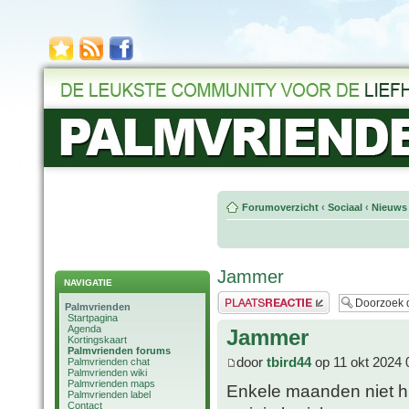
Forumoverzicht
‹
Sociaal
‹
Nieuws 
Jammer
NAVIGATIE
Plaats een reactie
Palmvrienden
Startpagina
Agenda
Jammer
Kortingskaart
Palmvrienden forums
door
tbird44
op 11 okt 2024 
Palmvrienden chat
Palmvrienden wiki
Palmvrienden maps
Enkele maanden niet hi
Palmvrienden label
Contact