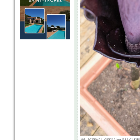
IMG_20250424_085216.jpg (131.01 KiB)