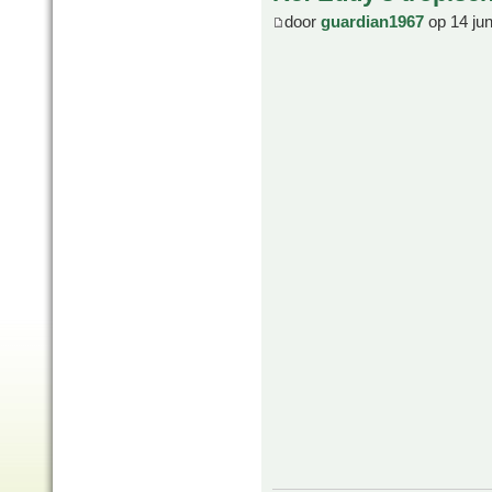
door
guardian1967
op 14 ju