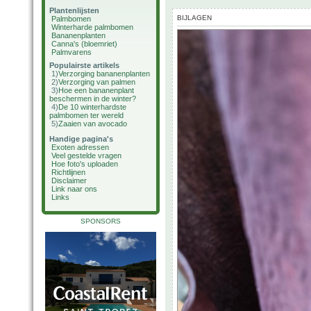
Plantenlijsten
BIJLAGEN
Palmbomen
Winterharde palmbomen
Bananenplanten
Canna's (bloemriet)
Palmvarens
Populairste artikels
1)
Verzorging bananenplanten
2)
Verzorging van palmen
3)
Hoe een bananenplant
beschermen in de winter?
4)
De 10 winterhardste
palmbomen ter wereld
5)
Zaaien van avocado
Handige pagina's
Exoten adressen
Veel gestelde vragen
Hoe foto's uploaden
Richtlijnen
Disclaimer
Link naar ons
Links
SPONSORS