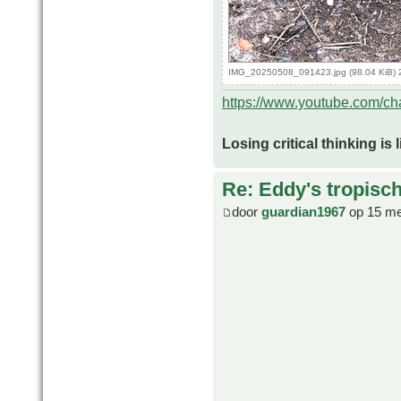
IMG_20250508_091423.jpg (98.04 KiB) 
https://www.youtube.com/
Losing critical thinking is 
Re: Eddy's tropische
door
guardian1967
op 15 me