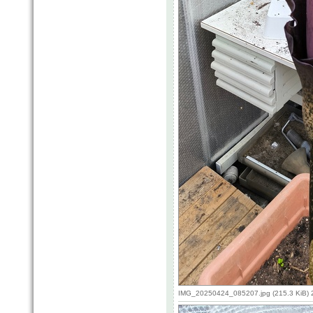
IMG_20250424_085207.jpg (215.3 KiB) 