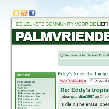
Forumoverzicht
‹
Sociaal
‹
Foto al
Eddy's tropische tuintje
NAVIGATIE
Plaats een reactie
Palmvrienden
Startpagina
Agenda
Re: Eddy's tropis
Kortingskaart
Palmvrienden forums
door
guardian1967
op 24 ap
Palmvrienden chat
Palmvrienden wiki
Palmvrienden maps
Is die nu helemaal open
Palmvrienden label
Contact