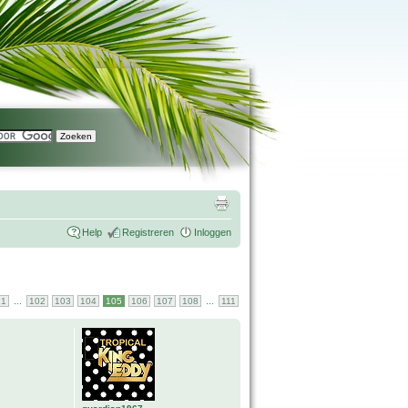
Help
Registreren
Inloggen
...
...
1
102
103
104
105
106
107
108
111