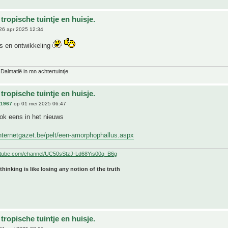
tropische tuintje en huisje.
26 apr 2025 12:34
es en ontwikkeling
 Dalmatië in mn achtertuintje.
tropische tuintje en huisje.
n1967
op 01 mei 2025 06:47
ok eens in het nieuws
nternetgazet.be/pelt/een-amorphophallus.aspx
utube.com/channel/UC50sStzJ-Ld68Yis00q_B6g
 thinking is like losing any notion of the truth
tropische tuintje en huisje.