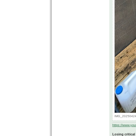
IMG_20250424_
https://www.yo
Losing critical