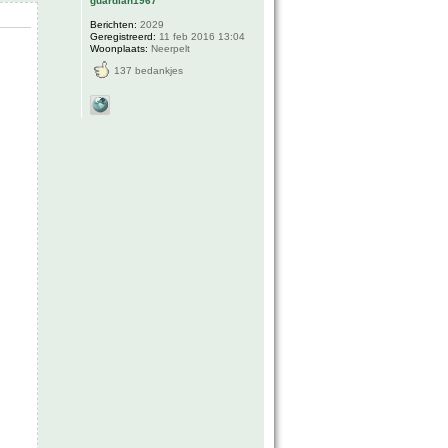
guardian1967
Berichten:
2029
Geregistreerd:
11 feb 2016 13:04
Woonplaats:
Neerpelt
137 bedankjes