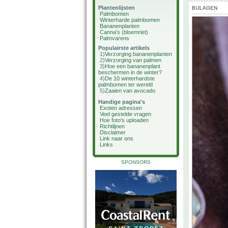
Plantenlijsten
BIJLAGEN
Palmbomen
Winterharde palmbomen
Bananenplanten
Canna's (bloemriet)
Palmvarens
Populairste artikels
1)
Verzorging bananenplanten
2)
Verzorging van palmen
3)
Hoe een bananenplant
beschermen in de winter?
4)
De 10 winterhardste
palmbomen ter wereld
5)
Zaaien van avocado
Handige pagina's
Exoten adressen
Veel gestelde vragen
Hoe foto's uploaden
Richtlijnen
Disclaimer
Link naar ons
Links
SPONSORS