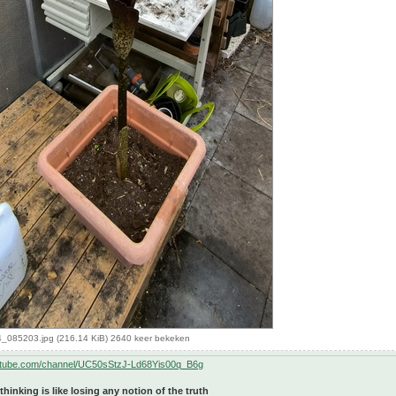
085203.jpg (216.14 KiB) 2640 keer bekeken
utube.com/channel/UC50sStzJ-Ld68Yis00q_B6g
 thinking is like losing any notion of the truth