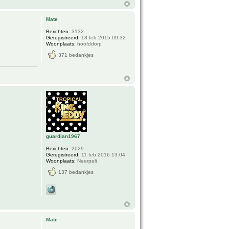
Mate
Berichten:
3132
Geregistreerd:
18 feb 2015 09:32
Woonplaats:
hoofddorp
371 bedankjes
guardian1967
Berichten:
2029
Geregistreerd:
11 feb 2016 13:04
Woonplaats:
Neerpelt
137 bedankjes
Mate