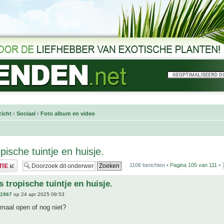
icht
‹
Sociaal
‹
Foto album en video
pische tuintje en huisje.
1106 berichten •
Pagina
105
van
111
•
 tropische tuintje en huisje.
n1967
op 24 apr 2025 09:53
emaal open of nog niet?