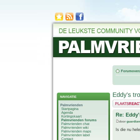
Forumoverz
Eddy's tro
NAVIGATIE
Plaats een reactie
Palmvrienden
Startpagina
Agenda
Re: Eddy's
Kortingskaart
Palmvrienden forums
door
guardia
Palmvrienden chat
Palmvrienden wiki
Is die nu hel
Palmvrienden maps
Palmvrienden label
Contact