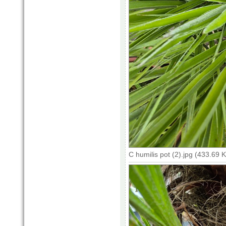
C humilis pot (2).jpg (433.69