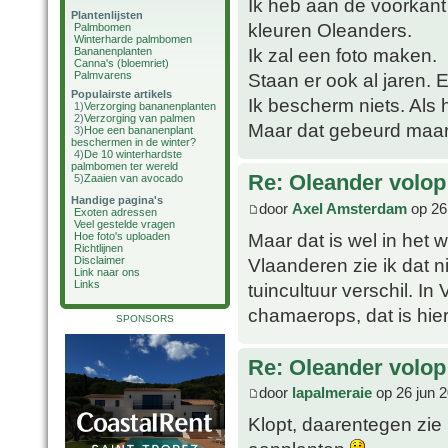
Ik heb aan de voorkant
Plantenlijsten
kleuren Oleanders.
Palmbomen
Winterharde palmbomen
Ik zal een foto maken.
Bananenplanten
Canna's (bloemriet)
Palmvarens
Staan er ook al jaren. 
Populairste artikels
Ik bescherm niets. Als 
1)
Verzorging bananenplanten
2)
Verzorging van palmen
Maar dat gebeurd maar 
3)
Hoe een bananenplant
beschermen in de winter?
4)
De 10 winterhardste
palmbomen ter wereld
Re: Oleander volop 
5)
Zaaien van avocado
Handige pagina's
door
Axel Amsterdam
op 26
Exoten adressen
Veel gestelde vragen
Maar dat is wel in het w
Hoe foto's uploaden
Richtlijnen
Vlaanderen zie ik dat n
Disclaimer
Link naar ons
Links
tuincultuur verschil. In
chamaerops, dat is hie
SPONSORS
Re: Oleander volop 
door
lapalmeraie
op 26 jun 
Klopt, daarentegen zie