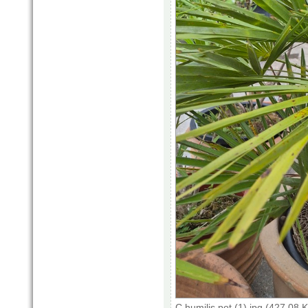
C humilis pot (1).jpg (427.08