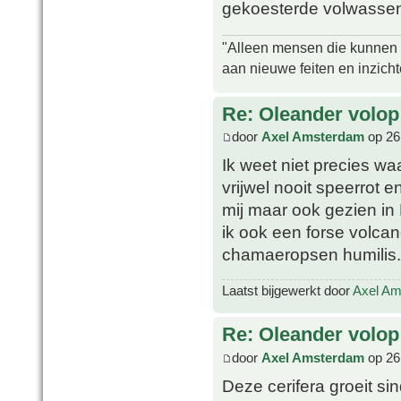
gekoesterde volwassen 
"Alleen mensen die kunnen tw
aan nieuwe feiten en inzich
Re: Oleander volop 
door
Axel Amsterdam
op 26
Ik weet niet precies wa
vrijwel nooit speerrot en
mij maar ook gezien in 
ik ook een forse volca
chamaeropsen humilis.
Laatst bijgewerkt door
Axel A
Re: Oleander volop 
door
Axel Amsterdam
op 26
Deze cerifera groeit s