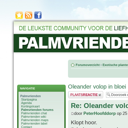
Forumoverzicht
‹
Exotische plant
Oleander volop in bloei
NAVIGATIE
Plaats een reactie
Palmvrienden
Startpagina
Agenda
Re: Oleander volo
Kortingskaart
Palmvrienden forums
door
PeterHoofddorp
op 25 
Palmvrienden chat
Palmvrienden wiki
Palmvrienden maps
Klopt hoor.
Palmvrienden label
Contact