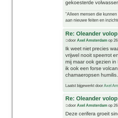
gekoesterde volwassen 
"Alleen mensen die kunnen tw
aan nieuwe feiten en inzich
Re: Oleander volop 
door
Axel Amsterdam
op 26
Ik weet niet precies wa
vrijwel nooit speerrot en
mij maar ook gezien in 
ik ook een forse volca
chamaeropsen humilis.
Laatst bijgewerkt door
Axel A
Re: Oleander volop 
door
Axel Amsterdam
op 26
Deze cerifera groeit s