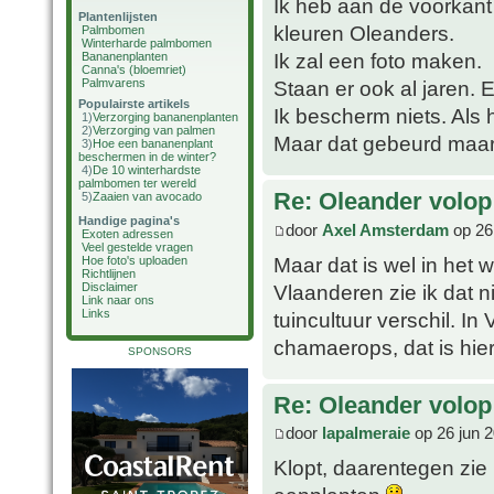
Ik heb aan de voorkant
Plantenlijsten
kleuren Oleanders.
Palmbomen
Winterharde palmbomen
Ik zal een foto maken.
Bananenplanten
Canna's (bloemriet)
Palmvarens
Staan er ook al jaren. 
Populairste artikels
Ik bescherm niets. Als 
1)
Verzorging bananenplanten
2)
Verzorging van palmen
Maar dat gebeurd maar 
3)
Hoe een bananenplant
beschermen in de winter?
4)
De 10 winterhardste
palmbomen ter wereld
Re: Oleander volop 
5)
Zaaien van avocado
Handige pagina's
door
Axel Amsterdam
op 26
Exoten adressen
Veel gestelde vragen
Maar dat is wel in het w
Hoe foto's uploaden
Richtlijnen
Vlaanderen zie ik dat n
Disclaimer
Link naar ons
Links
tuincultuur verschil. In
chamaerops, dat is hie
SPONSORS
Re: Oleander volop 
door
lapalmeraie
op 26 jun 
Klopt, daarentegen zie