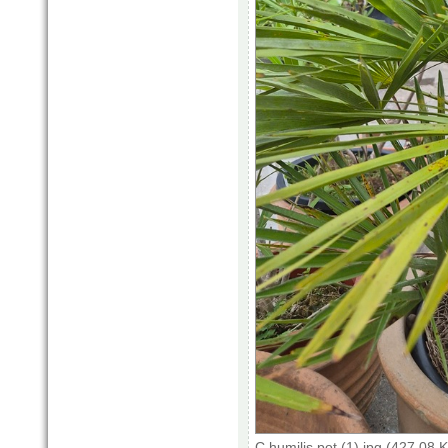
C humilis pot (1).jpg (427.08