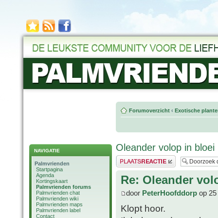
Forumoverzicht
‹
Exotische plant
Oleander volop in bloei
NAVIGATIE
Plaats een reactie
Palmvrienden
Startpagina
Agenda
Re: Oleander volo
Kortingskaart
Palmvrienden forums
door
PeterHoofddorp
op 25 
Palmvrienden chat
Palmvrienden wiki
Palmvrienden maps
Klopt hoor.
Palmvrienden label
Contact