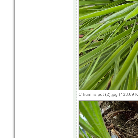
C humilis pot (2).jpg (433.69