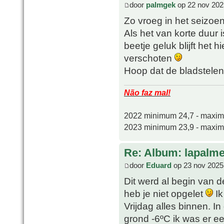
door
palmgek
op 22 nov 202
Zo vroeg in het seizoe
Als het van korte duur
beetje geluk blijft het h
verschoten
Hoop dat de bladstelen
Não faz mal!
2022 minimum 24,7 - maxi
2023 minimum 23,9 - maxi
Re: Album: lapalme
door
Eduard
op 23 nov 2025
Dit werd al begin van 
heb je niet opgelet
Ik
Vrijdag alles binnen. I
grond -6ºC ik was er e