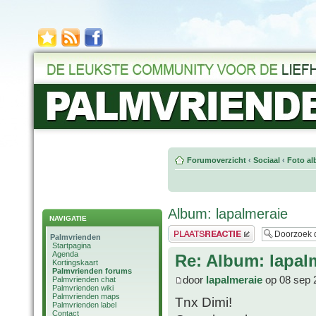
Forumoverzicht
‹
Sociaal
‹
Foto al
Album: lapalmeraie
NAVIGATIE
Plaats een reactie
Palmvrienden
Startpagina
Agenda
Re: Album: lapal
Kortingskaart
Palmvrienden forums
door
lapalmeraie
op 08 sep 
Palmvrienden chat
Palmvrienden wiki
Palmvrienden maps
Tnx Dimi!
Palmvrienden label
Contact