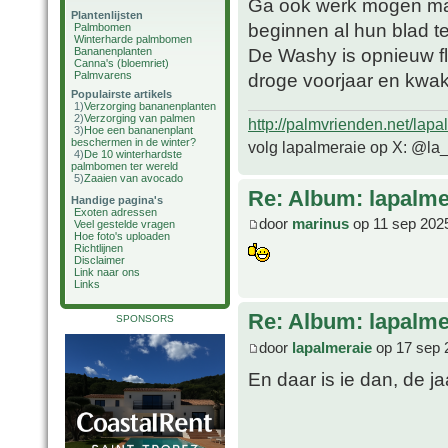
Ga ook werk mogen mak
Plantenlijsten
beginnen al hun blad t
Palmbomen
Winterharde palmbomen
De Washy is opnieuw fli
Bananenplanten
Canna's (bloemriet)
Palmvarens
droge voorjaar en kwa
Populairste artikels
1)
Verzorging bananenplanten
2)
Verzorging van palmen
http://palmvrienden.net/lapa
3)
Hoe een bananenplant
beschermen in de winter?
volg lapalmeraie op X: @la
4)
De 10 winterhardste
palmbomen ter wereld
5)
Zaaien van avocado
Re: Album: lapalme
Handige pagina's
Exoten adressen
door
marinus
op 11 sep 202
Veel gestelde vragen
Hoe foto's uploaden
Richtlijnen
Disclaimer
Link naar ons
Links
Re: Album: lapalme
SPONSORS
door
lapalmeraie
op 17 sep 
En daar is ie dan, de ja