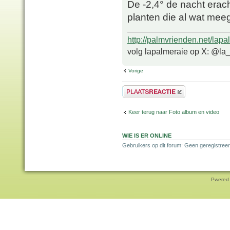
De -2,4° de nacht erach
planten die al wat m
http://palmvrienden.net/lapa
volg lapalmeraie op X: @la
Vorige
Plaats een reactie
Keer terug naar Foto album en video
WIE IS ER ONLINE
Gebruikers op dit forum: Geen geregistreer
Pwered