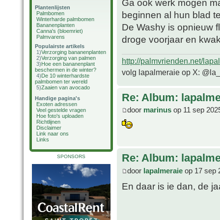
Ga ook werk mogen mak
Plantenlijsten
beginnen al hun blad t
Palmbomen
Winterharde palmbomen
De Washy is opnieuw fli
Bananenplanten
Canna's (bloemriet)
Palmvarens
droge voorjaar en kwa
Populairste artikels
1)
Verzorging bananenplanten
2)
Verzorging van palmen
http://palmvrienden.net/lapa
3)
Hoe een bananenplant
beschermen in de winter?
volg lapalmeraie op X: @la
4)
De 10 winterhardste
palmbomen ter wereld
5)
Zaaien van avocado
Re: Album: lapalme
Handige pagina's
Exoten adressen
door
marinus
op 11 sep 202
Veel gestelde vragen
Hoe foto's uploaden
Richtlijnen
Disclaimer
Link naar ons
Links
Re: Album: lapalme
SPONSORS
door
lapalmeraie
op 17 sep 
En daar is ie dan, de ja