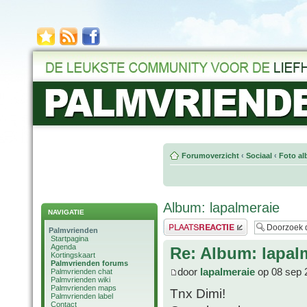
Forumoverzicht
‹
Sociaal
‹
Foto al
Album: lapalmeraie
NAVIGATIE
Plaats een reactie
Palmvrienden
Startpagina
Agenda
Re: Album: lapal
Kortingskaart
Palmvrienden forums
door
lapalmeraie
op 08 sep 
Palmvrienden chat
Palmvrienden wiki
Palmvrienden maps
Tnx Dimi!
Palmvrienden label
Contact