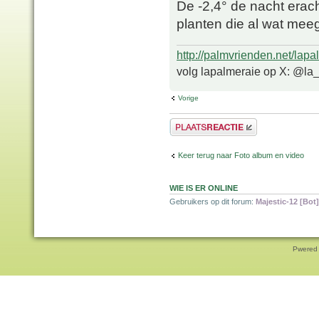
De -2,4° de nacht erach
planten die al wat m
http://palmvrienden.net/lapa
volg lapalmeraie op X: @la
Vorige
Plaats een reactie
Keer terug naar Foto album en video
WIE IS ER ONLINE
Gebruikers op dit forum:
Majestic-12 [Bot]
Pwered