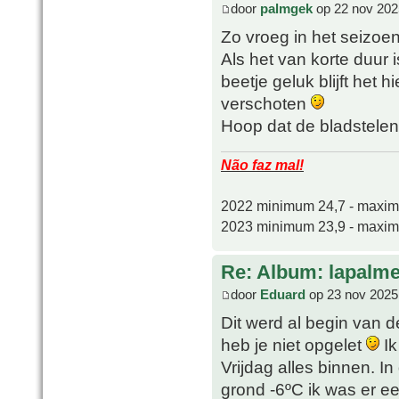
door
palmgek
op 22 nov 202
Zo vroeg in het seizoe
Als het van korte duur
beetje geluk blijft het h
verschoten
Hoop dat de bladstelen
Não faz mal!
2022 minimum 24,7 - maxi
2023 minimum 23,9 - maxi
Re: Album: lapalme
door
Eduard
op 23 nov 2025
Dit werd al begin van 
heb je niet opgelet
Ik
Vrijdag alles binnen. I
grond -6ºC ik was er e